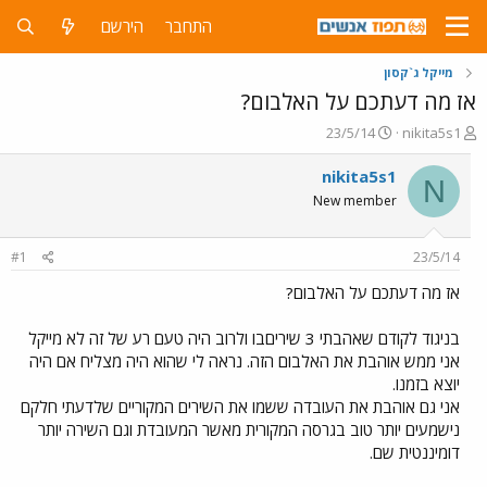
התחבר
הירשם
מייקל ג`קסון
אז מה דעתכם על האלבום?
פ
פ
23/5/14
nikita5s1
ו
ו
ת
ר
nikita5s1
N
ח
ס
New member
ה
ם
נ
ב
ו
ת
#1
23/5/14
ש
א
א
ר
אז מה דעתכם על האלבום?
י
ך
בניגוד לקודם שאהבתי 3 שיריםבו ולרוב היה טעם רע של זה לא מייקל
אני ממש אוהבת את האלבום הזה. נראה לי שהוא היה מצליח אם היה
יוצא בזמנו.
אני גם אוהבת את העובדה ששמו את השירים המקוריים שלדעתי חלקם
נישמעים יותר טוב בגרסה המקורית מאשר המעובדת וגם השירה יותר
דומיננטית שם.