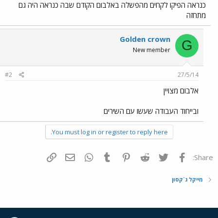
כנראה הפיקו לקחים מהפשלה באלבום הקודם שבה כנראה היה גם
מתחזה
Golden crown
G
New member
#2
27/5/14
אלבום מצויין
ובייחוד העבודה שעשו עם השירים
You must log in or register to reply here.
פייסבוק
Twitter
Reddit
Pinterest
Tumblr
WhatsApp
דואר אלקטרוני
הוסף קישור
Share:
מייקל ג`קסון