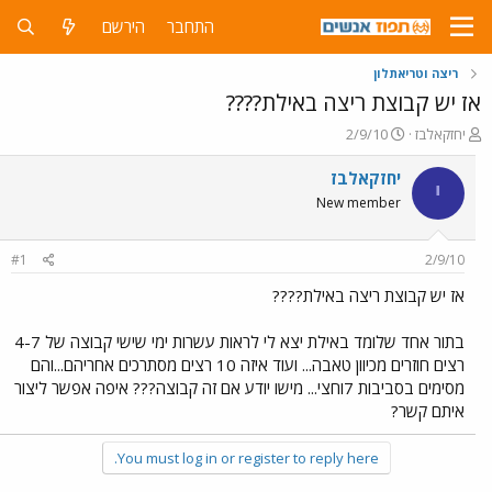
התחבר
הירשם
ריצה וטריאתלון
אז יש קבוצת ריצה באילת????
פ
פ
יחזקאלבז
2/9/10
ו
ו
ת
ר
יחזקאלבז
י
ח
ס
New member
ה
ם
נ
ב
ו
ת
#1
2/9/10
ש
א
א
ר
אז יש קבוצת ריצה באילת????
י
ך
בתור אחד שלומד באילת יצא לי לראות עשרות ימי שישי קבוצה של 4-7
רצים חוזרים מכיוון טאבה... ועוד איזה 10 רצים מסתרכים אחריהם...והם
מסימים בסביבות 7וחצי... מישו יודע אם זה קבוצה??? איפה אפשר ליצור
איתם קשר?
You must log in or register to reply here.