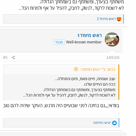
משתתף בצערך, ומשתתף גם בשמחתך הגדולה.
לא לשכוח לרקוד, לנשק, לחבק, להכיל על אף ולמרות הכל...
R
ראש מיוחד1
e
a
c
ראש מיוחד1
t
Well-known member
מנהל
i
o
n
#5
24/5/26
s
:
נכתב ע"י יעיש התימני:
עצב ושמחה, חיים ומוות, סיום והתחלה...
ככה הם החיים שלנו.
משתתף בצערך, ומשתתף גם בשמחתך הגדולה.
לא לשכוח לרקוד, לנשק, לחבק, להכיל על אף ולמרות הכל...
בוודאי,,,גם בחינה לפני שבועיים היה מרגש, העיקר שיהיה להם טוב
.
R
יעיש התימני
e
a