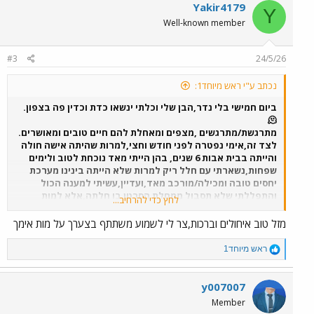
c
Yakir4179
Y
t
Well-known member
i
o
n
#3
24/5/26
s
:
נכתב ע"י ראש מיוחד1:
ביום חמישי בלי נדר,הבן שלי וכלתי ינשאו כדת וכדין פה בצפון.
🫠
מתרגשת/מתרגשים ,מצפים ומאחלת להם חיים טובים ומאושרים.
לצד זה,אימי נפטרה לפני חודש וחצי,למרות שהיתה אישה חולה
והייתה בבית אבות 6 שנים, בהן הייתי מאד נוכחת לטוב ולימים
שפחות,נשארתי עם חלל ריק למרות שלא הייתה בינינו מערכת
יחסים טובה ומכילה/מורכב מאד,ועדיין,עשיתי למענה הכול
והתפללתי שלא תסבול ממחלת הסרטן בו חלתה,אלא למות
לחץ כדי להרחיב...
בשינה,וכך היה.
ריקנות שלא חשבתי שארגיש.
מזל טוב איחולים וברכות,צר לי לשמוע משתתף בצערך על מות אימך
שבת מבורכת
R
ראש מיוחד1
e
a
c
y007007
t
Member
i