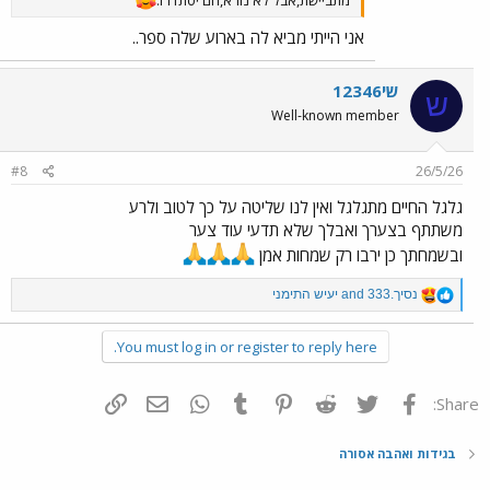
מתביישת,אבל לא נורא,הם יסתדרו.
אני הייתי מביא לה בארוע שלה ספר..
שי12346
ש
Well-known member
#8
26/5/26
גלגל החיים מתגלגל ואין לנו שליטה על כך לטוב ולרע
משתתף בצערך ואבלך שלא תדעי עוד צער
ובשמחתך כן ירבו רק שמחות אמן
R
נסיך.333
and
יעיש התימני
e
a
You must log in or register to reply here.
c
t
i
o
פייסבוק
Twitter
Reddit
Pinterest
Tumblr
WhatsApp
דואר אלקטרוני
הוסף קישור
Share:
n
s
:
בגידות ואהבה אסורה