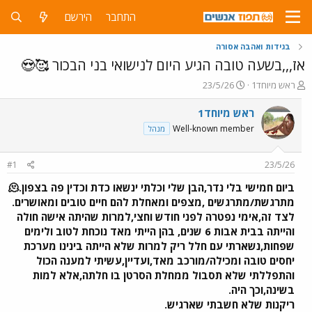
התחבר
הירשם
בגידות ואהבה אסורה
אז,,,בשעה טובה הגיע היום לנישואי בני הבכור 🥰😍
פ
פ
ראש מיוחד1
23/5/26
ו
ו
ת
ר
ראש מיוחד1
ח
ס
Well-known member
מנהל
ה
ם
נ
ב
ו
ת
#1
23/5/26
ש
א
א
ר
ביום חמישי בלי נדר,הבן שלי וכלתי ינשאו כדת וכדין פה בצפון.🫠
י
מתרגשת/מתרגשים ,מצפים ומאחלת להם חיים טובים ומאושרים.
ך
לצד זה,אימי נפטרה לפני חודש וחצי,למרות שהיתה אישה חולה
והייתה בבית אבות 6 שנים, בהן הייתי מאד נוכחת לטוב ולימים
שפחות,נשארתי עם חלל ריק למרות שלא הייתה בינינו מערכת
יחסים טובה ומכילה/מורכב מאד,ועדיין,עשיתי למענה הכול
והתפללתי שלא תסבול ממחלת הסרטן בו חלתה,אלא למות
בשינה,וכך היה.
ריקנות שלא חשבתי שארגיש.