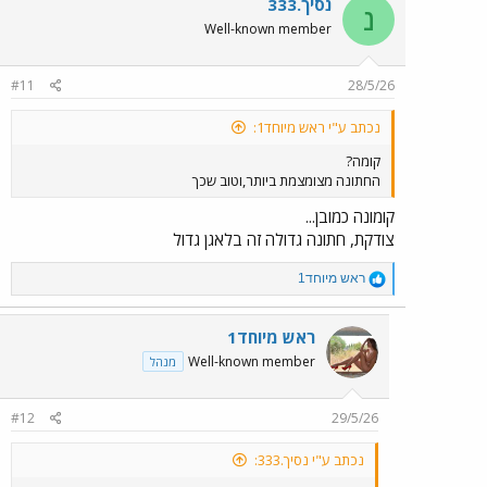
נסיך.333
נ
t
Well-known member
i
o
n
#11
28/5/26
s
:
נכתב ע"י ראש מיוחד1:
קומה?
החתונה מצומצמת ביותר,וטוב שכך
קומונה כמובן...
צודקת, חתונה גדולה זה בלאגן גדול
R
ראש מיוחד1
e
a
c
ראש מיוחד1
t
Well-known member
מנהל
i
o
n
#12
29/5/26
s
:
נכתב ע"י נסיך.333: