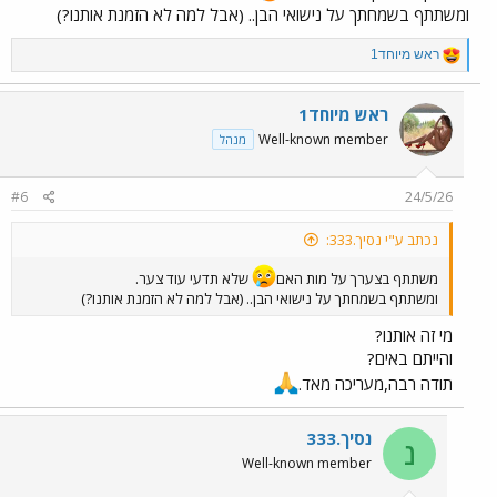
ומשתתף בשמחתך על נישואי הבן.. (אבל למה לא הזמנת אותנו?)
R
ראש מיוחד1
e
a
c
ראש מיוחד1
t
Well-known member
מנהל
i
o
n
#6
24/5/26
s
:
נכתב ע"י נסיך.333:
משתתף בצערך על מות האם
שלא תדעי עוד צער.
ומשתתף בשמחתך על נישואי הבן.. (אבל למה לא הזמנת אותנו?)
מי זה אותנו?
והייתם באים?
תודה רבה,מעריכה מאד.
נסיך.333
נ
Well-known member