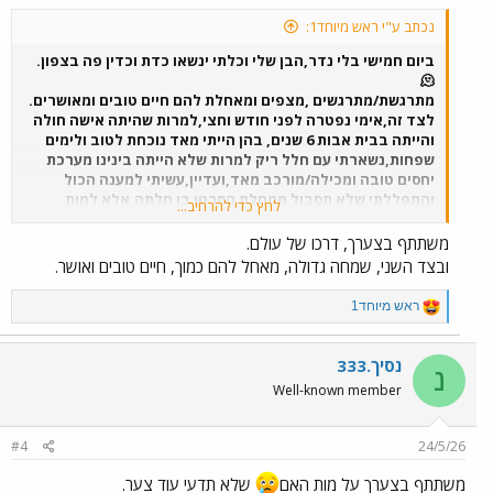
:
נכתב ע"י ראש מיוחד1:
ביום חמישי בלי נדר,הבן שלי וכלתי ינשאו כדת וכדין פה בצפון.
🫠
מתרגשת/מתרגשים ,מצפים ומאחלת להם חיים טובים ומאושרים.
לצד זה,אימי נפטרה לפני חודש וחצי,למרות שהיתה אישה חולה
והייתה בבית אבות 6 שנים, בהן הייתי מאד נוכחת לטוב ולימים
שפחות,נשארתי עם חלל ריק למרות שלא הייתה בינינו מערכת
יחסים טובה ומכילה/מורכב מאד,ועדיין,עשיתי למענה הכול
והתפללתי שלא תסבול ממחלת הסרטן בו חלתה,אלא למות
לחץ כדי להרחיב...
בשינה,וכך היה.
ריקנות שלא חשבתי שארגיש.
משתתף בצערך, דרכו של עולם.
שבת מבורכת
ובצד השני, שמחה גדולה, מאחל להם כמוך, חיים טובים ואושר.
R
ראש מיוחד1
e
a
c
נסיך.333
נ
t
Well-known member
i
o
n
#4
24/5/26
s
:
משתתף בצערך על מות האם
שלא תדעי עוד צער.