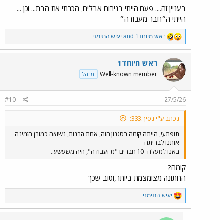
בעניין זה.... פעם הייתי בניחום אבלים, הכרתי את הבת... וכן ...
הייתי ה״חבר מעבודה״
R
ראש מיוחד1
and
יעיש התימני
e
a
c
ראש מיוחד1
t
Well-known member
מנהל
i
o
n
#10
27/5/26
s
:
נכתב ע"י נסיך.333:
תופתעי, הייתה קומה בסגנון הזה, אחת הבנות, נשואה כמובן הזמינה
אותנו לבריתה
באנו למעלה -10 חברים "מהעבודה", היה משעשע..
קומה?
החתונה מצומצמת ביותר,וטוב שכך
R
יעיש התימני
e
a
c