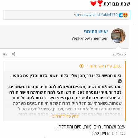
שבת מבורכת
R
Yakir4179
and
יעיש התימני
e
a
c
יעיש התימני
t
Well-known member
i
o
n
#2
23/5/26
s
:
נכתב ע"י ראש מיוחד1:
ביום חמישי בלי נדר,הבן שלי וכלתי ינשאו כדת וכדין פה בצפון.
🫠
מתרגשת/מתרגשים ,מצפים ומאחלת להם חיים טובים ומאושרים.
לצד זה,אימי נפטרה לפני חודש וחצי,למרות שהיתה אישה חולה
והייתה בבית אבות 6 שנים, בהן הייתי מאד נוכחת לטוב ולימים
שפחות,נשארתי עם חלל ריק למרות שלא הייתה בינינו מערכת
יחסים טובה ומכילה/מורכב מאד,ועדיין,עשיתי למענה הכול
והתפללתי שלא תסבול ממחלת הסרטן בו חלתה,אלא למות
לחץ כדי להרחיב...
בשינה,וכך היה.
ריקנות שלא חשבתי שארגיש.
עצב ושמחה, חיים ומוות, סיום והתחלה...
שבת מבורכת
ככה הם החיים שלנו.