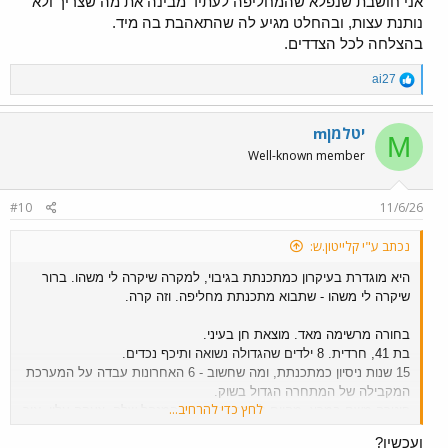
אני חושבת שנפלא שהמחליפה לעתיד מבינה את מה שצריך ולא
לאור זאת אמרנו שתתחיל לטפל בבעיות.
נותנת עצות, ובהחלט מגיע לה שהתאהבת בה מיד.
היום תקשרנו קצת שואל איך היא מתקדמת.
בהצלחה לכל הצדדים.
אומרת תיקנה שתי בעיות.
אמרתי רגע מה עם ה-, אומרת כן ראיתי מסודר.
R
ai27
e
אז זהו הוחלפתי.
a
c
mיטלמן
M
t
Well-known member
i
o
n
#10
11/6/26
s
:
נכתב ע"י קלייטון.ש:
היא מוגדרת בעיקרון כמתכנתת בגיבוי, למקרה שיקרה לי משהו. ברור
שיקרה לי משהו - שתבוא מתכנתת מחליפה. וזה קרה.
בחורה מרשימה מאד. מוצאת חן בעיני.
בת 41, חרדית. 8 ילדים שהגדולה נשואה ותיכף נכדים.
15 שנות ניסיון כמתכנתת, ומה שחשוב - 6 האחרונות עבדה על המערכת
המקבילה של המתחרה הגדול בשוק.
לחץ כדי להרחיב...
פוטרה משם במרץ. מהיום למחר. רבה עם המנהל שלה. צעקה עליו. איך
ששמעתי את זה התאהבתי בה מיד.
ועכשיו?