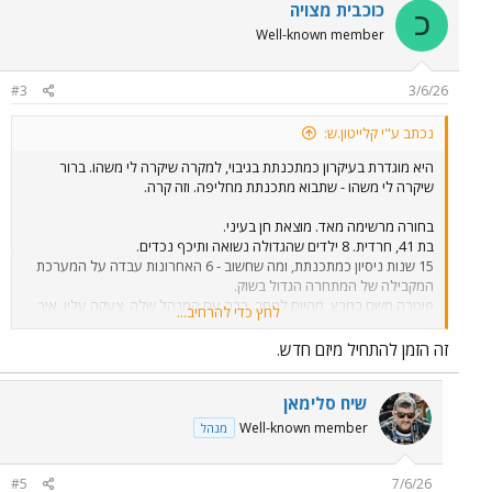
c
כוכבית מצויה
כ
t
Well-known member
i
o
n
#3
3/6/26
s
:
נכתב ע"י קלייטון.ש:
היא מוגדרת בעיקרון כמתכנתת בגיבוי, למקרה שיקרה לי משהו. ברור
שיקרה לי משהו - שתבוא מתכנתת מחליפה. וזה קרה.
בחורה מרשימה מאד. מוצאת חן בעיני.
בת 41, חרדית. 8 ילדים שהגדולה נשואה ותיכף נכדים.
15 שנות ניסיון כמתכנתת, ומה שחשוב - 6 האחרונות עבדה על המערכת
המקבילה של המתחרה הגדול בשוק.
פוטרה משם במרץ. מהיום למחר. רבה עם המנהל שלה. צעקה עליו. איך
לחץ כדי להרחיב...
ששמעתי את זה התאהבתי בה מיד.
זה הזמן להתחיל מיזם חדש.
ישבתי איתה ביום הראשון. את המערכת לא צריך להסביר לה, היא כבר
מכירה. אומרת "כולם מכירים את המערכת שלך". הם טורחים שם לחקור
שיח סלימאן
את כל התוכנות של המתחרים אז גם שלי.
Well-known member
מנהל
ישבנו על הקודים. יש לה תפיסה מסחררת. מסתכלת איתי, מסביר לה
מנסה להתעמק, אומרת "טוב טוב הבנתי הלאה".
כל הקריירה שלה התעסקה בקוד של מתכנתים אחרים ויש לה מיומנות
#5
7/6/26