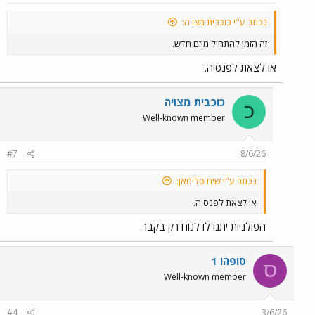
פנטסטית בלהיכנס לראש של מישהו אחר.
לא אומרת מילה של ביקורת. לא איך נכון יותר לעשות את זה, לא איך היא
נכתב ע"י כוכבית מצויה:
היתה עושה. רק "הבנתי הלאה".
זה הזמן להתחיל מיזם חדש.
לאור זאת אמרנו שתתחיל לטפל בבעיות.
או לצאת לפנסיה.
היום תקשרנו קצת שואל איך היא מתקדמת.
אומרת תיקנה שתי בעיות.
אמרתי רגע מה עם ה-, אומרת כן ראיתי מסודר.
כוכבית מצויה
כ
Well-known member
אז זהו הוחלפתי.
#7
8/6/26
נכתב ע"י שיח סלימאן:
או לצאת לפנסיה.
הפולניות יתנו לו לנוח רק בקבר.
סופהו 1
ס
Well-known member
#4
3/6/26