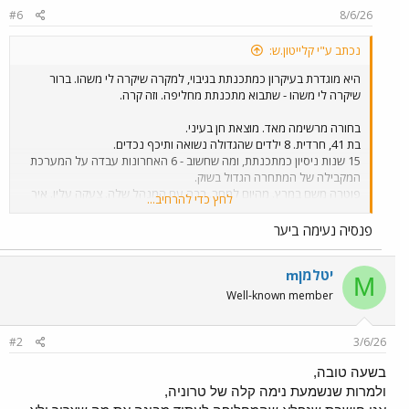
#6
8/6/26
s
:
נכתב ע"י קלייטון.ש:
היא מוגדרת בעיקרון כמתכנתת בגיבוי, למקרה שיקרה לי משהו. ברור
שיקרה לי משהו - שתבוא מתכנתת מחליפה. וזה קרה.
בחורה מרשימה מאד. מוצאת חן בעיני.
בת 41, חרדית. 8 ילדים שהגדולה נשואה ותיכף נכדים.
15 שנות ניסיון כמתכנתת, ומה שחשוב - 6 האחרונות עבדה על המערכת
המקבילה של המתחרה הגדול בשוק.
פוטרה משם במרץ. מהיום למחר. רבה עם המנהל שלה. צעקה עליו. איך
לחץ כדי להרחיב...
ששמעתי את זה התאהבתי בה מיד.
פנסיה נעימה ביער
ישבתי איתה ביום הראשון. את המערכת לא צריך להסביר לה, היא כבר
מכירה. אומרת "כולם מכירים את המערכת שלך". הם טורחים שם לחקור
mיטלמן
את כל התוכנות של המתחרים אז גם שלי.
M
Well-known member
ישבנו על הקודים. יש לה תפיסה מסחררת. מסתכלת איתי, מסביר לה
מנסה להתעמק, אומרת "טוב טוב הבנתי הלאה".
כל הקריירה שלה התעסקה בקוד של מתכנתים אחרים ויש לה מיומנות
#2
3/6/26
פנטסטית בלהיכנס לראש של מישהו אחר.
בשעה טובה,
לא אומרת מילה של ביקורת. לא איך נכון יותר לעשות את זה, לא איך היא
היתה עושה. רק "הבנתי הלאה".
ולמרות שנשמעת נימה קלה של טרוניה,