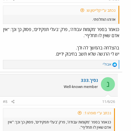
נכתב ע"י קלייטון.ש:
אז זהו הוחלפתי.
כנאמר בספר 'מקומות עבודה', פרק 'בעלי תפקידים', פסוק כך וכך: "אין
אדם שאין לו תחליף".
בהצלחה בהמשך לה ולך.
יש לי הרגשה שלא תשב בחיבוק ידיים.
R
אבח"י
e
a
c
נסיך.333
נ
t
Well-known member
i
o
n
#8
11/6/26
s
:
נכתב ע"י סופהו 1:
כנאמר בספר 'מקומות עבודה', פרק 'בעלי תפקידים', פסוק כך וכך: "אין
אדם שאין לו תחליף".