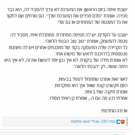
ישבתי איתה ביום הראשון. את המערכת לא צריך להסביר לה, היא כבר
מכירה. אומרת "כולם מכירים את המערכת שלך". הם טורחים שם לחקור
את כל התוכנות של המתחרים אז גם שלי.
ישבנו על הקודים. יש לה תפיסה מסחררת. מסתכלת איתי, מסביר לה
מנסה להתעמק, אומרת "טוב טוב הבנתי הלאה".
כל הקריירה שלה התעסקה בקוד של מתכנתים אחרים ויש לה מיומנות
פנטסטית בלהיכנס לראש של מישהו אחר.
לא אומרת מילה של ביקורת. לא איך נכון יותר לעשות את זה, לא איך היא
היתה עושה. רק "הבנתי הלאה".
לאור זאת אמרנו שתתחיל לטפל בבעיות.
היום תקשרנו קצת שואל איך היא מתקדמת.
אומרת תיקנה שתי בעיות.
אמרתי רגע מה עם ה-, אומרת כן ראיתי מסודר.
אז זהו הוחלפתי.
R
נסיך.333
,
אבח"י
and
mיטלמן
e
a