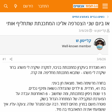
התחבר
הירשם
נשים-גברים באמצע החיים
אז ביום שני הצטרפה אלינו המתכנתת שתחליף אותי
פ
פ
קלייטון.ש
3/6/26
ו
ו
ת
ר
קלייטון.ש
ח
ס
Well-known member
ה
ם
נ
ב
ו
ת
#1
3/6/26
ש
א
א
ר
היא מוגדרת בעיקרון כמתכנתת בגיבוי, למקרה שיקרה לי משהו. ברור
י
שיקרה לי משהו - שתבוא מתכנתת מחליפה. וזה קרה.
ך
בחורה מרשימה מאד. מוצאת חן בעיני.
בת 41, חרדית. 8 ילדים שהגדולה נשואה ותיכף נכדים.
15 שנות ניסיון כמתכנתת, ומה שחשוב - 6 האחרונות עבדה על
המערכת המקבילה של המתחרה הגדול בשוק.
פוטרה משם במרץ. מהיום למחר. רבה עם המנהל שלה. צעקה עליו. איך
ששמעתי את זה התאהבתי בה מיד.