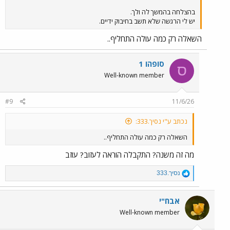
בהצלחה בהמשך לה ולך.
יש לי הרגשה שלא תשב בחיבוק ידיים.
השאלה רק כמה עולה התחליף..
סופהו 1
ס
Well-known member
#9
11/6/26
נכתב ע"י נסיך.333:
השאלה רק כמה עולה התחליף..
מה זה משנה? התקבלה הוראה לעזוב? עוזב
R
נסיך.333
e
a
c
אבח"י
t
Well-known member
i
o
n