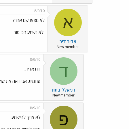
8/9/10
א
לא מצאו שם אחר?
‏ לא נשמע הכי טוב
אדיר דיר
New member
8/9/10
ד
חח אדיר..
פרומית. אני רואה את שול
דניאלל בתת
New member
8/9/10
פ
לא צריך להישמע