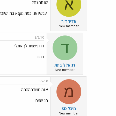
א
שו תמונה?
‏ עכשיו אני במת מקנא במי שיזכה
אדיר דיר
New member
8/9/10
ד
חח נישמור לך אוכל?
חמוד...
דניאלל בתת
New member
8/9/10
מ
איזה חמודההההה
חג שמח!
מיכל SD
New member