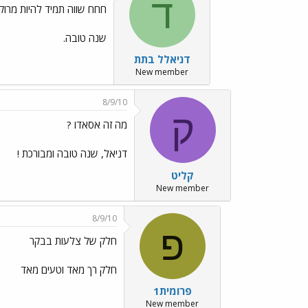
ד
חחח שווה תמיד להיות מרוקא
שנה טובה.
דניאלל בתת
New member
8/9/10
ק
מה זה אסאדו ?
דניאל, שנה טובה ומבורכת !
קליט
New member
8/9/10
פ
חלק של צלעות בבקר
חלק רך מאד וטעים מאד
פרומית1
New member