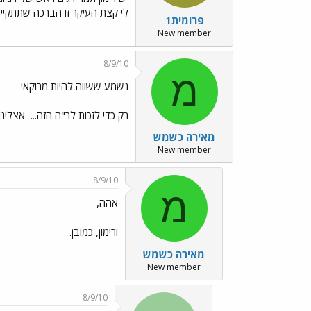
לי קצת העיקר זו הברכה שתתקיים
פרומית1
New member
8/9/10
מ
נשמע ששווה להיות מרוקאי
רק כדי לזכות לר"ה הזה...
אצלינו 
מאירה כשמש
New member
8/9/10
מ
אהה,
ורימון, כמובן.
מאירה כשמש
New member
8/9/10