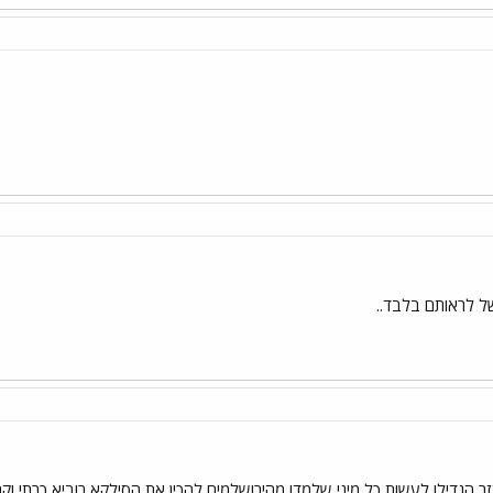
של לראותם בלבד..
זר,הגדילו לעשות כל מיני שלמדו מהירושלמים להכין את הסילקא רוביא כרתי וקר