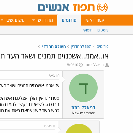
עמוד ראשי
פורומים
מה חדש
משתמשים
פוסטים
חיפוש
פורומים
תפוז למהדרין
העולם החרדי
אז..אממ..אשכנזים תמנים ושאר העדות
פ
פ
דניאלל בתת
8/9/10
ו
ו
ת
ר
8/9/10
ח
ס
ד
אז..אממ..אשכנזים תמנים ושאר העד
ה
ם
נ
ב
ו
ת
ספרו לנו איך הולך אצלכם ראש הש
ש
א
בברכה.. לשואלים בקשר לתמונה זה 
דניאלל בתת
א
ר
כבש בשר לשון אסאדו ראות עם חומ
י
New member
ך
8/9/10