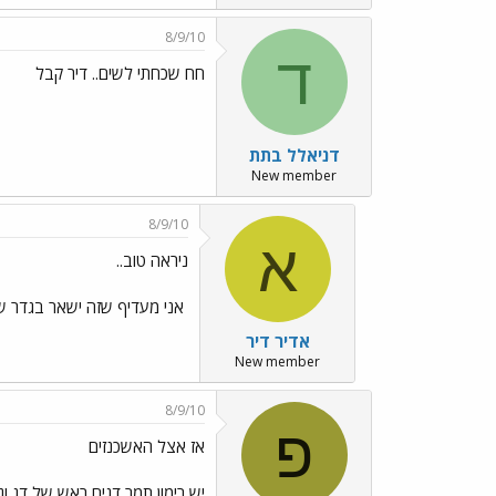
8/9/10
ד
חח שכחתי לשים.. דיר קבל
דניאלל בתת
New member
8/9/10
א
ניראה טוב..
‏ אני מעדיף שזה ישאר בגדר 
אדיר דיר
New member
8/9/10
פ
אז אצל האשכנזים
יש רימון תמר דגים ראש של דג וג