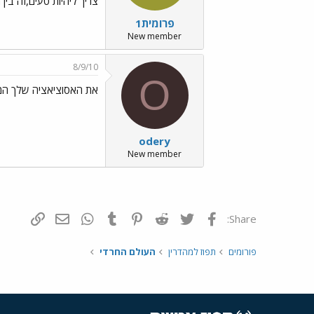
צריך ליהיות טעים,זה בי
פרומית1
New member
8/9/10
O
את האסוציאציה שלך המ
odery
New member
פייסבוק
Twitter
Reddit
Pinterest
Tumblr
WhatsApp
דואר אלקטרונ
הוסף קי
Share:
פורומים
תפוז למהדרין
העולם החרדי