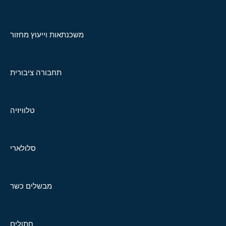
משכנתאות וייעוץ מחזור
תחבורה ציבורית
טלוויזיה
סלולארי
מבשלים כשר
חתולים