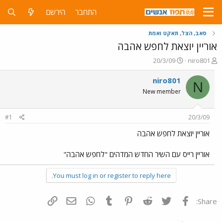
התחבר
הירשם
סאב, הצל, תאקט ואמת
אוריין יוצאת לחפש אהבה
פ
פ
20/3/09
niro801
ו
ו
ת
ר
niro801
N
ח
ס
New member
ה
ם
נ
ב
ו
ת
#1
20/3/09
ש
א
א
ר
אוריין יוצאת לחפש אהבה
י
ך
אוריין רייס עם השיר החדש המדהים "לחפש אהבה"
You must log in or register to reply here.
פייסבוק
Twitter
Reddit
Pinterest
Tumblr
WhatsApp
דואר אלקטרוני
הוסף קישור
Share: