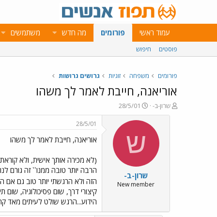
עמוד ראשי
פורומים
מה חדש
משתמשים
פוסטים
חיפוש
פורומים
משפחה
זוגיות
גרושים גרושות
אוריאנה, חייבת לאמר לך משהו
פ
פ
שרון-ב-
28/5/01
ו
ו
ת
ר
28/5/01
ח
ס
ש
אוריאנה, חייבת לאמר לך משהו
ה
ם
נ
ב
ו
ת
(לא מכירה אותך אישית, ולא קוראת 
ש
א
הרבה יותר טובה ממנו`` זה גורם לנ
שרון-ב-
א
ר
הזה ולא הרגשתי יותר טוב גם אם ה
י
New member
קיצורי דרך, שום פסיכולוגיה, שום 
ך
הידוע...הרגש שולט לעיתים מאד קרו