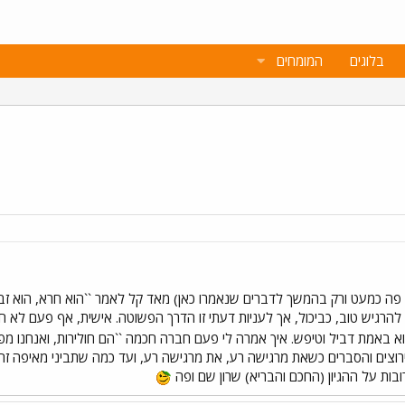
בלוגים
המומחים
פה כמעט ורק בהמשך לדברים שנאמרו כאן) מאד קל לאמר ``הוא חרא, הוא זבל, הו
ו להרגיש טוב, כביכול, אך לעניות דעתי זו הדרך הפשוטה. אישית, אף פעם לא
וא באמת דביל וטיפש. איך אמרה לי פעם חברה חכמה ``הם חולירות, ואנחנו מפ
תירוצים והסברים כשאת מרגישה רע, את מרגישה רע, ועד כמה שתביני מאיפה זה 
בות על ההגיון (החכם והבריא) שרון שם ופה