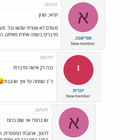
28/5/01
א
תראי, שרון
מעולם לא אמרתי שהוא זבל. מעול
מדברים בשפה אחרת מאיתנו, הנשי
אוריאנה.
New member
28/5/01
י
ככה רק אישה מדברת!
כ``כ שמחה על איך שהגבת
יערית
New member
28/5/01
א
שו ברוגז? או: שום ברוגז
להפך, אהובתי המספרית, ר
בסדר היום כבר לא מתים מא