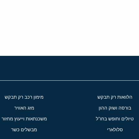
י
שור
הלוואות רק תבקש
מימון רכב רק תבקש
בורסה ושוק ההון
מזג האוויר
טיולים וחופש בחו"ל
משכנתאות וייעוץ מחזור
סלולארי
מבשלים כשר