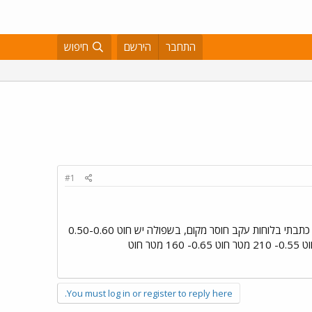
התחבר
הירשם
חיפוש
#1
החלטתי להשקיע בז'ירז'ור ולמכור את הרולר,הודעה על המכירה אתם יכולים למצוא בלוחות. עוד טיפה פרטים שלא כתבתי בלוחות עקב חוסר מקום, בשפולה יש חוט 0.50-0.60
ככה בסביבות המאתיים מטר++ והשפולה שהיא מלאה היא יכולה להכיל: 0.45- 300 מטר חוט 0.50- 250 מטר חוט 0.55- 210 מטר חוט 0.65- 160 מטר חוט
You must log in or register to reply here.