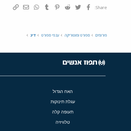
פייסבוק
Twitter
Reddit
Pinterest
Tumblr
WhatsApp
דואר אלקטרונ
הוסף קי
Share:
פורומים
ספורט ומוטוריקה
ענפי ספורט
דיג
האח הגדול
עגלת תינוקות
תעופה קלה
טלוויזיה