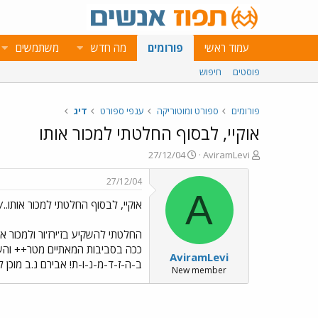
עמוד ראשי
פורומים
מה חדש
משתמשים
פוסטים
חיפוש
פורומים
ספורט ומוטוריקה
ענפי ספורט
דיג
אוקיי, לבסוף החלטתי למכור אותו
פ
פ
27/12/04
AviramLevi
ו
ו
ת
ר
27/12/04
ח
ס
A
אוקיי, לבסוף החלטתי למכור אותו../images/Emo70.gif
ה
ם
נ
ב
ו
ת
ש
א
AviramLevi
א
ר
ב-ה-ז-ד-מ-נ-ו-ת! אבירם נ.ב מוכן ל
י
New member
ך