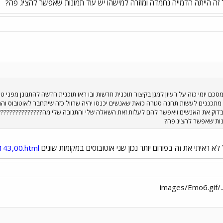
זה הייתה הדמייה נחמדה ומוזרה למישהו יש עוד תמונות שאפשר להציג פה?
 הרגע בערוץ 10 במבזק מסכם יומי כזה על רעיון למגן בקיצור תוכנית חדשות ובו ראו תוכנית חדשה להתג
 מתכננים לעשות תחנה סגורה כזאת שאנשים יכנסו יהיה שרוול כזה שיתחבר לאוטובוס ו
בדוק את האנשים ויאפשר להם לעלות זאת השאלה שלי והתגובה שלי מה????????????????
נות שאפשר להציג פה?
 ראיתי את זה בפורום יותר נכון שני אוטובוסים במקומות שונים
3143,00.html
im