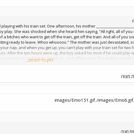
ם
 boy who enjoyed playing with his train set. One afternoon, his mother
oy play. She was shocked when she heard him saying, "All right, all of you
 of a bitches who want to get off the train, get off the train. And all of you 
etting ready to leave. Whoo whooooo." The mother was just devastated, s
 your nap, and when you get up, you can't play with your train set for two 
urs. After the two hours were up, the boy asked his mom if he could play wi
punished. He nodded his head yes, and off he went. The mother stood by 
לחץ כדי להרחיב...
lmly said, "Whoo whoooooo. All of you ladies and gentlemen, who want to ge
f the train, get off the train. And all you son of a bitches who are pissed '
late, go tal
ת מצוה
פת מצוה