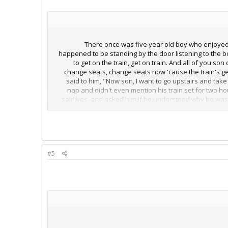
________________________________ There once was five year old
happened to be standing by the door listening to the b
to get on the train, get on train. And all of you son
change seats, change seats now 'cause the train's g
said to him, "Now son, I want to go upstairs and take
nap and didn't even mention his train set for two ho
said yes, and asked him if he understood why he was 
son would say. The boy sat down to his train set and ca
train. All of you ladies and gentlemen, who want to get of
#5