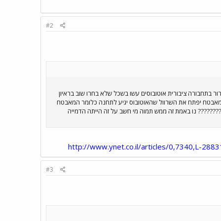
#2
ונן מפני טרור בתחבורה ציבורית אוטובוסים עשו בשכל שלא בחרו שוב בראיון
המאבטח יפתח את השרוול שהאוטובוס יגיע לתחנה כלומר המאבטח
?????? נו באמת זה ממש תמוה מי חשב על זה הייתה הדמייה
http://www.ynet.co.il/articles/0,7340,L-288
#3