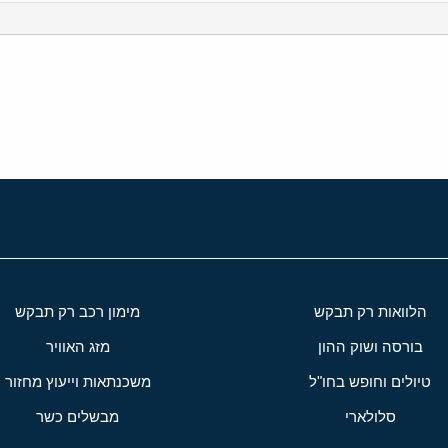
י
שור
הלוואות רק תבקש
מימון רכב רק תבקש
בורסה ושוק ההון
מזג האוויר
טיולים וחופש בחו"ל
משכנתאות וייעוץ מחזור
סלולארי
מבשלים כשר