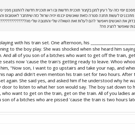
 הרגע בערוץ 10 במבזק מסכם יומי כזה על רעיון למגן בקיצור תוכנית חדשות ובו ראו תוכנית חדשה להתג
 מתכננים לעשות תחנה סגורה כזאת שאנשים יכנסו יהיה שרוול כזה שיתחבר לאוטובוס ו
בדוק את האנשים ויאפשר להם לעלות זאת השאלה שלי והתגובה שלי מה????????????????
נות שאפשר להציג פה?
 who enjoyed playing with his train set. One afternoon, his
ng to the boy play. She was shocked when she heard him saying, "A
 And all of you son of a bitches who want to get off the train, get 
e seats now 'cause the train's getting ready to leave. Whoo who
him, "Now son, I want to go upstairs and take your nap, and when
 his nap and didn't even mention his train set for two hours. Afte
n set again. She said yes, and asked him if he understood why he 
door to listen to what her son would say. The boy sat down to his
who want to get on the train, get on the train. All of you ladies
you son of a bitches who are pissed 'cause the train is two hours late