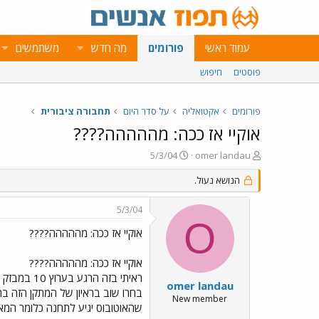
עמוד ראשי
פורומים
מה חדש
משתמשים
פוסטים
חיפוש
פורומים
אקטואליה
על סדר היום
תחבורה ציבורית
אוקיי אז ככה: מההההה????
פ
פ
5/3/04
omer landau
ו
ו
ת
הנושא נעול.
ר
ח
ס
ה
ם
5/3/04
נ
ב
O
ו
ת
אוקיי אז ככה: מההההה????
ש
א
א
ר
אוקיי אז ככה: מההההה????
י
ראיתי בזה
ך
omer landau
בחרו שוב בראיון של המתקן הזה בת
New member
שהאוטובוס יגיע לתחנה כלומר המא