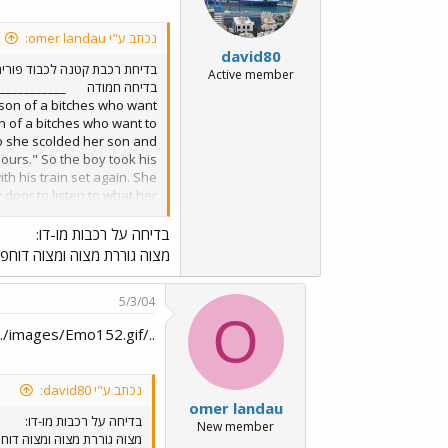
נכתב ע"י omer landau:
david80
בדיחת רכבת קטנה לכבוד פורי
Active member
בדיחה חמודה
 son of a bitches who want
son of a bitches who want to
o she scolded her son and
hours." So the boy took his
th his train set again. She
door to listen to what her
t on the train, get on the
cause the train is two hours
בדיחה על רכבות מו-דו:
k to the bitch in the kitchen.
מצוה גוררת מצוה ומצוה דוחפ
5/3/04
O
../images/Emo151.gif../images/Emo6.gif../images/Emo152.gif
נכתב ע"י david80:
omer landau
בדיחה על רכבות מו-דו:
New member
מצוה גוררת מצוה ומצוה דוח