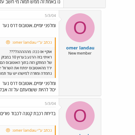
נו באמת זה ממש תמוה מי חשב על 
5/3/04
O
ומלפני יומיים..אוטובוס דרס נער
נכתב ע"י omer landau:
omer landau
אוקיי אז ככה: מההההה????
New member
ראיתי בזה
של המתקן הזה בתוך האוטובוס הם
ירד מהאוטובוס יפתח את השרוול י
נחמדה ומוזרה למישהו יש עוד תמו
ומלפני יומיים..אוטובוס דרס נער
יכול להיות ששמעתם על זה אבל לא
5/3/04
O
בדיחת רכבת קטנה לכבוד פורים../ages/Emo6.gif
נכתב ע"י omer landau: