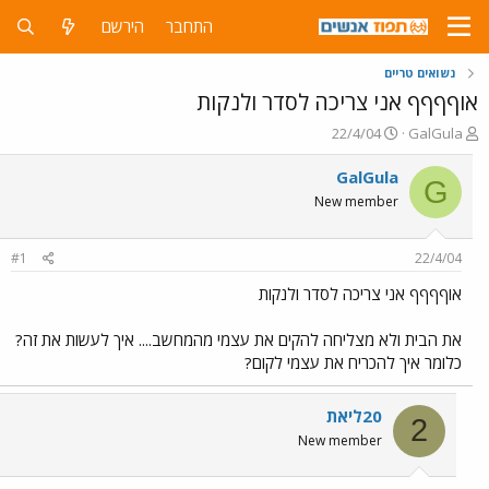
התחבר
הירשם
נשואים טריים
אוףףףף אני צריכה לסדר ולנקות
פ
פ
22/4/04
GalGula
ו
ו
ת
ר
GalGula
G
ח
ס
New member
ה
ם
נ
ב
ו
ת
#1
22/4/04
ש
א
א
ר
אוףףףף אני צריכה לסדר ולנקות
י
ך
את הבית ולא מצליחה להקים את עצמי מהמחשב.... איך לעשות את זה?
כלומר איך להכריח את עצמי לקום?
20ליאת
2
New member