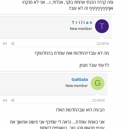
ומה קרה? הכנתי ארוחת בוקר, אכלתי, ו.... אני לא מנקה!
אוףףףףףףףף זה לא עובד.
T r i l i a n
T
New member
#5
22/4/04
מה לא עובד?החלטת ואת עומדת בהחלטתך!
לדעתי עובד מצוין.
GalGula
G
New member
#6
22/4/04
הבעיה היא שבהחלטות האלו
אני באמת עומדת.... נראה לי שתיכף אני פשוט אמשוך את
עצמי מהאוזן וזהו. טוב, כשאסיים לשתות...