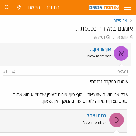
התחבר
הירשם
ארוטיקה
אומנם במקרה נכנסתי...
פ
פ
און & און...
9/7/01
ו
ו
ת
ר
און & און...
א
ח
ס
New member
ה
ם
נ
ב
ו
ת
#1
9/7/01
ש
א
א
ר
אומנם במקרה נכנסתי...
י
ך
אבל אני חושב שמצאתי... סוף סוף פורום לעינין,שהנושא הוא אהוב
וכתוב מצויין!!! מקווה לתרום עוד בהמשך, און & און...
כנות וצדק
כ
New member