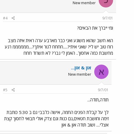
כ
New member
#4
9/7/01
ומי ייברך את הבאים?
הוא חשב שהוא משוגע ואני כבר מארבע ערה ראית איזה מצב
רוח טוב יש לי? שאני איתי?.....חחחח לגור איתך?....ממממממ רגע
מחשבת כמה אחסוך.. האמן לי גבר? לא תשרוד חחח
און & און...
א
New member
#5
9/7/01
תודה,תודה...
לך על קבלת הפנים החמה, אישה כלבבי גם ב 5:30 כותבת
זימה וחושבת חטאים,גם כנות וגם צדק אולי תבואי לחסוך קצת
אצלי.... ושוב תודה און & און