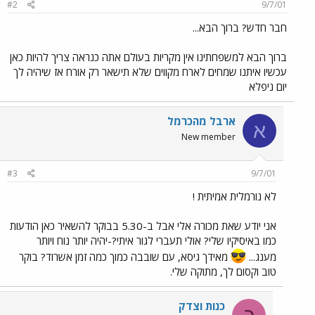
#2
9/7/01
חבר חדש? ברוך הבא...
ברוך הבא למשפחתינו אין מקריות בעולם אתה כנראה צריך להיות כאן
עכשיו איתנו שמחים לארח מקווים שלא תישאר רק אורח אז שיהיה לך
יום ניפלא
ארבל מהכרמל
א
New member
#3
9/7/01
לא נורמלית אמיתית !
אני יודע שאת מכורה אלי אבל ב-5.30 בבוקר להשאיר כאן הודעות
כמו באיסיקיו שלי? אולי תעברי לגור איתי?-יהיה יותר נוח ויותר
מענג...
מאידך גיסא, עם שובבה כמוך כמה זמן אשרוד? בוקר
טוב וקסום לך, מתוקה שלי.
כנות וצדק