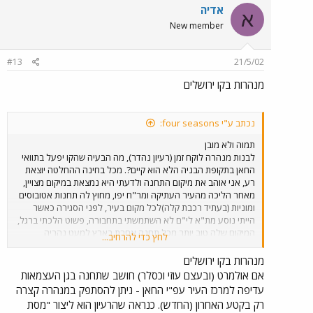
עצירות בלוד ובבית שמש. אני לא רוצה להיות פסימי, אבל אני מתחיל
אדיה
א
לחשוש שיעבור עוד זמן רב עד שהרכבת תחזור להיות אמצעי התחבורה
New member
המועדף לירושלים (כמו שהיתה, בפעם האחרונה, בתחילת המאה
ה-20...). בכל מקרה, כל מי שמעונייןם לעקוב ולשמוע עוד קצת נתונים,
וגם לראות תמונות נהדרות של איך התחנה הישנה היתה אמורה
#13
21/5/02
להיראות מוזמן להכנס לאתר ´חדשות הרכבת´ שכתובתו מצורפת להלן.
מנהרות בקו ירושלים
נכתב ע"י four seasons:
תמוה ולא מובן
לבנות מנהרה לוקח זמן (רעיון נהדר), מה הבעיה שהקו יפעל בתוואי
החאן בתקופת הבניה הלא הוא קיים?. מכל בחינה ההחלטה יוצאת
רע, אני אוהב את מיקום התחנה ולדעתי היא נמצאת במיקום מצויין,
מאחר הליכה מהעיר העתיקה ומר"ח יפו, מחוץ לה תחנות אטובוסים
ומוניות (בעתיד רכבת קלה)לכל מקום בעיר, לפני הסגירה כאשר
הייתי נוסע מת"א לי"ם לא השתמשתי בתחבורה, פשוט הלכתי ברגל,
המיקום שלה טוב יותר מכל תחנה אחרת בארץ למעט נהריה
לחץ כדי להרחיב...
שנמצאת במרכז העיר ותחנת עכו שנבנאת מנהרה ממנה לתחנת
האוטובוסים המרכזית. אילו הייתי ירושלמי הוא היה מאבד את קולי.
מנהרות בקו ירושלים
אם אולמרט (ובעצם עוזי וכסלר) חושב שתחנה בגן העצמאות
עדיפה למרכז העיר עפ"י החאן - ניתן להסתפק במנהרה קצרה
רק בקטע האחרון (החדש). כנראה שהרעיון הוא ליצור "מסת