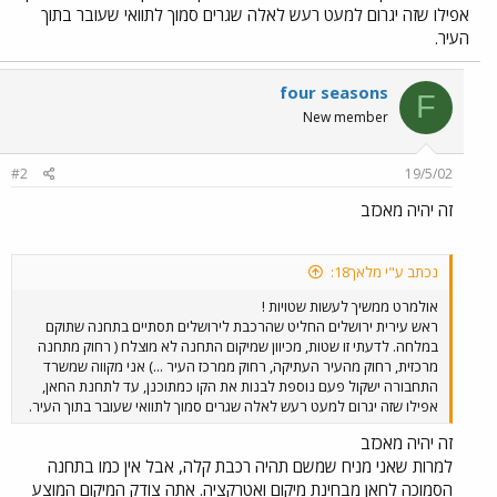
אפילו שזה יגרום למעט רעש לאלה שגרים סמוך לתוואי שעובר בתוך
העיר.
four seasons
F
New member
#2
19/5/02
זה יהיה מאכזב
נכתב ע"י מלאך18:
אולמרט ממשיך לעשות שטויות !
ראש עירית ירושלים החליט שהרכבת לירושלים תסתיים בתחנה שתוקם
במלחה. לדעתי זו שטות, מכיוון שמיקום התחנה לא מוצלח ( רחוק מתחנה
מרכזית, רחוק מהעיר העתיקה, רחוק ממרכז העיר ...) אני מקווה שמשרד
התחבורה ישקול פעם נוספת לבנות את הקו כמתוכנן, עד לתחנת החאן,
אפילו שזה יגרום למעט רעש לאלה שגרים סמוך לתוואי שעובר בתוך העיר.
זה יהיה מאכזב
למרות שאני מניח שמשם תהיה רכבת קלה, אבל אין כמו בתחנה
הסמוכה לחאן מבחינת מיקום ואטרקציה. אתה צודק המיקום המוצע