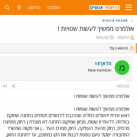
התחבר
הירשם
תחבורה ציבורית
אולמרט ממשיך לעשות שטויות !
פ
פ
מלאך18
18/5/02
ו
ו
ת
הנושא נעול.
ר
ח
ס
ה
ם
מלאך18
נ
ב
מ
ו
ת
New member
ש
א
א
ר
#1
18/5/02
י
ך
אולמרט ממשיך לעשות שטויות !
אולמרט ממשיך לעשות שטויות !
ראש עירית ירושלים החליט שהרכבת לירושלים תסתיים בתחנה שתוקם
במלחה. לדעתי זו שטות, מכיוון שמיקום התחנה לא מוצלח ( רחוק מתחנה
מרכזית, רחוק מהעיר העתיקה, רחוק ממרכז העיר ...) אני מקווה שמשרד
התחבורה ישקול פעם נוספת לבנות את הקו כמתוכנן, עד לתחנת החאן,