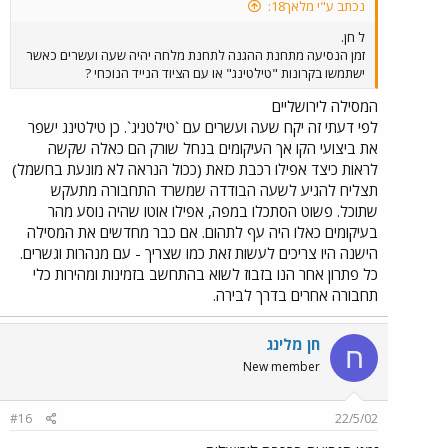
לחשוש שיעבור עוד זמן רב עד שהרכבת תחזור להיות אמצעי התחבורה
נכתב ע"י מלאך18:
המועדף לירושלים (כמו שהיתה, בפעם האחרונה, בתחילת המאה
ל חן.
ה-20...). בכל מקרה, כל מי שמעונייןם לעקוב ולשמוע עוד קצת נתונים,
זמן הנסיעה מתחנת ההגנה לתחנת מלחה יהיה שעה ועשרים כאשר
וגם לראות תמונות נהדרות של איך התחנה הישנה היתה אמורה
ישתמשו בקרונות "טילטינג" או עם הציוד הנייד הנוכחי ?
להיראות מוזמן להכנס לאתר ´חדשות הרכבת´ שכתובתו מצורפת להלן.
המסילה לירושליים
לפי דעתי זה יקח שעה ועשרים עם `טילטניג`. כן טילטינג ישפר
את ביצועי הקו אך העיקומים בנחל שורק הם כאלה שקשה
לראות כיצד אפילו רכבת כזאת (ככול הנראה לא מונעת בחשמל)
תצליח להגיע לשעה הבודדה שמשרד התחבורה מתעקש
שתוכל. פשוט הסתכלו במפה, אפילו אוטו שהיה נוסע מהר
בעיקומים כאלו היה עף לתהום. אם כבר מחדשים את המסילה
הישנה היו צריכים לעשות זאת כמו שצריך - עם מנהרות וגשרים.
כל פתרון אחר הנו בזבוז לשוא בהתחשב בזמינות ומהירות כלי
תחבורה אחרים בדרך לבירה.
חן מלינג
ח
New member
#16
22/5/02