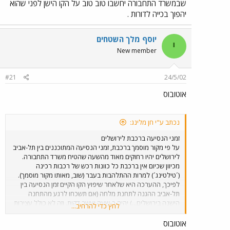
שבמשרד התחבורה יחשבו טוב טוב על הקו הישן לפני שהוא
יהפוך בכייה לדורות .
יוסף מלך השטחים
י
New member
#21
24/5/02
אוטובוס
נכתב ע"י חן מלינג:
זמני הנסיעה ברכבת לירושלים
על פי מקור מוסמך ברכבת, זמני הנסיעה המתוכננים בין תל-אביב
לירושלים יהיו רחוקים מאוד מהשעה שהטיח משרד התחבורה.
מכיוון שכיום אין ברכבת כל כוונות רכש של רכבות רכינה
(´טילטינג´) למרות ההתלהבות בעבר (שוב, מאותו מקור מוסמך).
לפיכך, ההערכה היא שלאחר שיפוץ הקו הקיים זמן הנסיעה בין
תל-אביב ההגנה לתחנת מלחה (אם תשכחו לרגע מהתחנה
הישנה בירושלים...) יהיה כ-שעה ועשר דקות. וזה לא כולל עצירות
לחץ כדי להרחיב...
בלוד ובבית שמש, שבוודאי יהיו ברוב הרכבות לפחות, ושיעלו את
זמן הנסיעות ללפחות שעה ו-25 דקות. כל זה לפני שחישבנו
אוטובוס