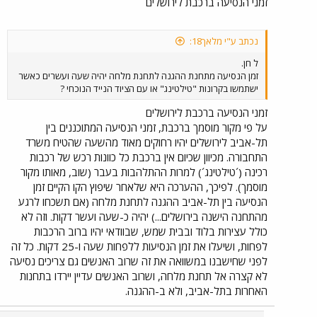
זמני הנסיעה ברכבת לירושלים
נכתב ע"י מלאך18:
ל חן.
זמן הנסיעה מתחנת ההגנה לתחנת מלחה יהיה שעה ועשרים כאשר
ישתמשו בקרונות "טילטינג" או עם הציוד הנייד הנוכחי ?
זמני הנסיעה ברכבת לירושלים
על פי מקור מוסמך ברכבת, זמני הנסיעה המתוכננים בין
תל-אביב לירושלים יהיו רחוקים מאוד מהשעה שהטיח משרד
התחבורה. מכיוון שכיום אין ברכבת כל כוונות רכש של רכבות
רכינה (´טילטינג´) למרות ההתלהבות בעבר (שוב, מאותו מקור
מוסמך). לפיכך, ההערכה היא שלאחר שיפוץ הקו הקיים זמן
הנסיעה בין תל-אביב ההגנה לתחנת מלחה (אם תשכחו לרגע
מהתחנה הישנה בירושלים...) יהיה כ-שעה ועשר דקות. וזה לא
כולל עצירות בלוד ובבית שמש, שבוודאי יהיו ברוב הרכבות
לפחות, ושיעלו את זמן הנסיעות ללפחות שעה ו-25 דקות. כל זה
לפני שחישבנו במשוואה את זה שרוב האנשים גם צריכים נסיעה
לא קצרה אל תחנת מלחה, ושרוב האנשים עדיין יירדו בתחנות
האחרות בתל-אביב, ולא ב-ההגנה.