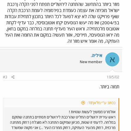
מוזר ביותר בהתחשב שהתחנה לירושליים תפתח לפני הקלה (רכבת
ישראל מוכיחה את עצמה כעומדת בפירסומיה לעומת הרכבת הקלה
שאף פרוייקט שלה לא יצא לפועל לכל היותר בתכנון לתחילת עבודות
ב2004/5) ואז מה יעשו הנוסעים יקחו אוטובוסים?, כבר עדיף לקחת
אוטובוס מלכתחילה. וראש העיר מעדיף תחנה במלחה במקום בחאן,
מה יראו הנוסעים?, תיירים?, אזור תעשיה במקום את החומה ואת העיר
העתיקה, מה אומר איש מוזר זה.
איליה.
א
New member
#3
19/5/02
תמוה ביותר.
נכתב ע"י מלאך18:
אולמרט ממשיך לעשות שטויות !
ראש עירית ירושלים החליט שהרכבת לירושלים תסתיים בתחנה שתוקם
במלחה. לדעתי זו שטות, מכיוון שמיקום התחנה לא מוצלח ( רחוק מתחנה
מרכזית, רחוק מהעיר העתיקה, רחוק ממרכז העיר ...) אני מקווה שמשרד