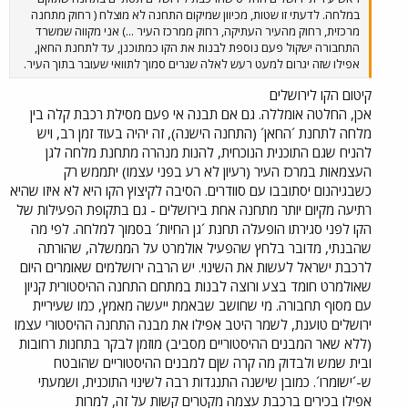
במלחה. לדעתי זו שטות, מכיוון שמיקום התחנה לא מוצלח ( רחוק מתחנה
מרכזית, רחוק מהעיר העתיקה, רחוק ממרכז העיר ...) אני מקווה שמשרד
התחבורה ישקול פעם נוספת לבנות את הקו כמתוכנן, עד לתחנת החאן,
אפילו שזה יגרום למעט רעש לאלה שגרים סמוך לתוואי שעובר בתוך העיר.
קיטום הקו לירושלים
אכן, החלטה אומללה. גם אם תבנה אי פעם מסילת רכבת קלה בין
מלחה לתחנת ´החאן´ (התחנה הישנה), זה יהיה בעוד זמן רב, ויש
להניח שגם התוכנית הנוכחית, להנות מנהרה מתחנת מלחה לגן
העצמאות במרכז העיר (רעיון לא רע בפני עצמו) יתממש רק
כשבגיהנום יסתובבו עם סוודרים. הסיבה לקיצוץ הקו היא לא איזו שהיא
רתיעה מקיום יותר מתחנה אחת בירושלים - גם בתקופת הפעילות של
הקו לפני סגירתו הופעלה תחנת ´גן החיות´ בסמוך למלחה. לפי מה
שהבנתי, מדובר בלחץ שהפעיל אולמרט על הממשלה, שהורתה
לרכבת ישראל לעשות את השינוי. יש הרבה ירושלמים שאומרים היום
שאולמרט חומד בצע ורוצה לבנות במתחם התחנה ההיסטורית קניון
עם מסוף תחבורה. מי שחושב שבאמת ייעשה מאמץ, כמו שעיריית
ירושלים טוענת, לשמר היטב אפילו את מבנה התחנה ההיסטורי עצמו
(ללא שאר המבנים ההיסטוריים מסביב) מוזמן לבקר בתחנות רחובות
ובית שמש ולבדוק מה קרה שןם למבנים ההיסטוריים שהובטח
ש-´ישומרו´. כמובן שישנה התנגדות רבה לשינוי התוכנית, ושמעתי
אפילו בכירים ברכבת עצמה מקטרים קשות על זה, למרות