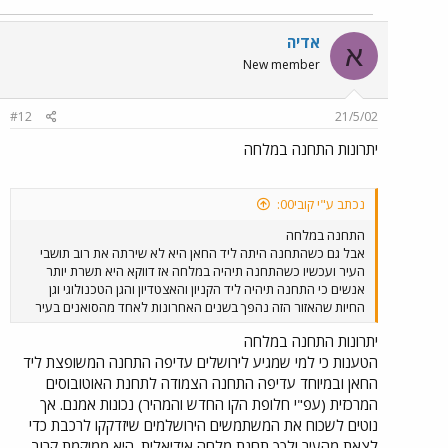
אדיה
א
New member
#12
21/5/02
יתרונות התחנה במלחה
נכתב ע"י קובי00:
התחנה במלחה
אבל גם כשהתחנה היתה ליד החאן היא לא שירתה את רוב תושבי
העיר ועכשיו כשהתחנה תיהיה במלחה אז דווקא היא תשרת יותר
אנשים כי התחנה תיהיה ליד הקניון והאצטדיון והגן הטכנולוגי וגן
החיות שהאזור הזה נהפך בשנים האחרונות לאחד מהסואנים בעיר
יתרונות התחנה במלחה
הטענות כי למי שמגיע לירושלים עדיפה התחנה המשופצת ליד
החאן ובמיוחד עדיפה התחנה הצמודה לתחנת האוטובוסים
המרכזית (עפ"י חלופת הקו החדש והמהיר) נכונות אמנם. אך
נוטים לשכוח את המשתמשים הירושלמים שיזדקקו לרכבת כדי
לצאת מהעיר ולכך תחנת מלחה אידיאלית. היא ממוקמת קרוב