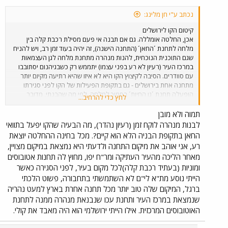
נכתב ע"י חן מלינג:
קיטום הקו לירושלים
אכן, החלטה אומללה. גם אם תבנה אי פעם מסילת רכבת קלה בין
מלחה לתחנת ´החאן´ (התחנה הישנה), זה יהיה בעוד זמן רב, ויש להניח
שגם התוכנית הנוכחית, להנות מנהרה מתחנת מלחה לגן העצמאות
במרכז העיר (רעיון לא רע בפני עצמו) יתממש רק כשבגיהנום יסתובבו
עם סוודרים. הסיבה לקיצוץ הקו היא לא איזו שהיא רתיעה מקיום יותר
מתחנה אחת בירושלים - גם בתקופת הפעילות של הקו לפני סגירתו
הופעלה תחנת ´גן החיות´ בסמוך למלחה. לפי מה שהבנתי, מדובר
לחץ כדי להרחיב...
בלחץ שהפעיל אולמרט על הממשלה, שהורתה לרכבת ישראל לעשות
את השינוי. יש הרבה ירושלמים שאומרים היום שאולמרט חומד בצע
תמוה ולא מובן
ורוצה לבנות במתחם התחנה ההיסטורית קניון עם מסוף תחבורה. מי
לבנות מנהרה לוקח זמן (רעיון נהדר), מה הבעיה שהקו יפעל בתוואי
שחושב שבאמת ייעשה מאמץ, כמו שעיריית ירושלים טוענת, לשמר
החאן בתקופת הבניה הלא הוא קיים?. מכל בחינה ההחלטה יוצאת
היטב אפילו את מבנה התחנה ההיסטורי עצמו (ללא שאר המבנים
רע, אני אוהב את מיקום התחנה ולדעתי היא נמצאת במיקום מצויין,
ההיסטוריים מסביב) מוזמן לבקר בתחנות רחובות ובית שמש ולבדוק מה
מאחר הליכה מהעיר העתיקה ומר"ח יפו, מחוץ לה תחנות אטובוסים
קרה שןם למבנים ההיסטוריים שהובטח ש-´ישומרו´. כמובן שישנה
ומוניות (בעתיד רכבת קלה)לכל מקום בעיר, לפני הסגירה כאשר
התנגדות רבה לשינוי התוכנית, ושמעתי אפילו בכירים ברכבת עצמה
מקטרים קשות על זה, למרות שכשחושבים על זה, זה ייקצר בכמה דקות
הייתי נוסע מת"א לי"ם לא השתמשתי בתחבורה, פשוט הלכתי
את זמן הנסיעה הרשמי... אני לא ירושלמי, אבל מבחינת המפה נראה לי
ברגל, המיקום שלה טוב יותר מכל תחנה אחרת בארץ למעט נהריה
די ברור שהרחקת התחנה כל-כך ממרכז העיר (אני מזכיר - אף אחד
שנמצאת במרכז העיר ותחנת עכו שנבנאת מנהרה ממנה לתחנת
עדיין לא מימן את בניית המנהרה אל גן העצמאות) יקטול באופן די יעיל
האוטובוסים המרכזית. אילו הייתי ירושלמי הוא היה מאבד את קולי.
את כל האטרקטיביות הפוטנציאלית של הקו, שמלכתחילה לא כל-כך
טובה - זמן הנסיעה יהיה כשעה ועשרים מ-´הגנה´ ל-´מלחה´, כולל