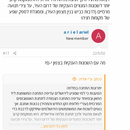
יותר לשכונות המגורים הענקיות של דרום העיר, על צירי תנועה
מרכזיים (לרבות כביש בגין מצפון העיר), ומסוגלת לספק שפע
של מקומות חניה!
a r i e l ariel
A
New member
#17
22/5/02
מה עם השכונות הענקיות בצפון י-ם?
נכתב ע"י אדיה:
יתרונות התחנה במלחה
הטענות כי למי שמגיע לירושלים עדיפה התחנה המשופצת ליד
החאן ובמיוחד עדיפה התחנה הצמודה לתחנת האוטובוסים
המרכזית (עפ"י חלופת הקו החדש והמהיר) נכונות אמנם. אך
נוטים לשכוח את המשתמשים הירושלמים שיזדקקו לרכבת כדי
לצאת מהעיר ולכך תחנת מלחה אידיאלית. היא ממוקמת קרוב
יותר לשכונות המגורים הענקיות של דרום העיר, על צירי תנועה
מרכזיים (לרבות כביש בגין מצפון העיר), ומסוגלת לספק שפע של
לחץ כדי להרחיב...
מקומות חניה!