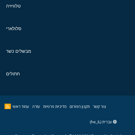
טלוויזיה
סלולארי
מבשלים כשר
חתולים
צור קשר
תקנון הפורום
מדיניות פרטיות
עזרה
עמוד ראשי
עברית (he_IL)