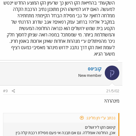
השקעות" בהחייאת הקו הישן כך שרעיון הקו המוצע החדש יינטש
למעשה. האם ידוע למישהו היכן מתוכנן נתיב הרכבת הקלה
ממלחה לחאן? על גבי מסילת הברזל הקיימת? מתחתיה?
במקביל אליה? ברחוב עמק רפאים? אגב שדרוג הדרגתי של
הקטע בית שמש ירושלים הוא כנראה החלופה המעשית
והמשתלמת ביותר. מי שמסתכל במפה רואה שניתן לחסוך חלק
ניכר מהפיתולים ע"י מנהרות אחדות שאינן ארוכות באופן חריג.
לעומת זאת הקו דרך נתבג ידרוש מינהור מאסיבי כמעט רציף
משער הגיא.
קובי00
ק
New member
#9
21/5/02
מינהרה?
נכתב ע"י חן מלינג:
קיטום הקו לירושלים
אכן, החלטה אומללה. גם אם תבנה אי פעם מסילת רכבת קלה בין