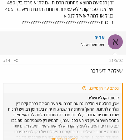
במשוואה את זה שרוב האנשים גם צריכים נסיעה לא קצרה אל
זמן הנסיעה המוצע מתחנה מרכזית י-ם לת"א מרכז בקו 480
תחנת מלחה, ושרוב האנשים עדיין יירדו בתחנות האחרות
של אגד 50 דקות ללא עצירות ולתחנה מרכזית ת"א בקו 405
בתל-אביב, ולא ב-ההגנה.
כנ"ל אז למה לעזאזל לנסוע
ברכבת????????????????????????????????????
אדיה
א
New member
#14
21/5/02
שאלה ליודעי דבר
נכתב ע"י חן מלינג:
קיטום הקו לירושלים
אכן, החלטה אומללה. גם אם תבנה אי פעם מסילת רכבת קלה בין
מלחה לתחנת ´החאן´ (התחנה הישנה), זה יהיה בעוד זמן רב, ויש להניח
שגם התוכנית הנוכחית, להנות מנהרה מתחנת מלחה לגן העצמאות
במרכז העיר (רעיון לא רע בפני עצמו) יתממש רק כשבגיהנום יסתובבו
עם סוודרים. הסיבה לקיצוץ הקו היא לא איזו שהיא רתיעה מקיום יותר
מתחנה אחת בירושלים - גם בתקופת הפעילות של הקו לפני סגירתו
הופעלה תחנת ´גן החיות´ בסמוך למלחה. לפי מה שהבנתי, מדובר
לחץ כדי להרחיב...