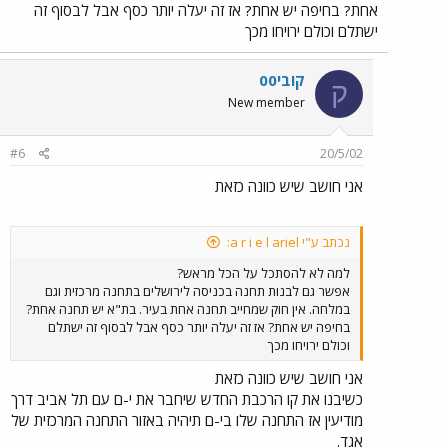
אחת? בחיפה יש אחת? אז זה יעלה יותר כסף אבל לבסוף זה
ישתלם וכולם ירויחו מכך
קובי00
ק
New member
#6
20/5/02
אני חושב שיש כוונה כזאת
נכתב ע"י a r i e l ariel:
למה לא להסתכל על הכל מראש?
אפשר גם לבנות תחנה בכניסה לירושלים בתחנה מרכזית וגם
במלחה. אין חוק שמחייב תחנה אחת בעיר. בת"א יש תחנה אחת?
בחיפה יש אחת? אז זה יעלה יותר כסף אבל לבסוף זה ישתלם
וכולם ירויחו מכך
אני חושב שיש כוונה כזאת
כשיבנו את קו הרכבת החדש שיחבר את י-ם עם תל אביב דרך
מודיעין אז התחנה שלו בי-ם תיהיה באזור התחנה המרכזית של
אגד.