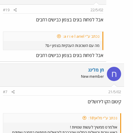
#19
22/5/02
אבל לפחות בונים בצפון כבישים רחבים
נכתב ע"י a r i e l ariel:
מה עם השכונות הענקיות בצפון י-ם?
אבל לפחות בונים בצפון כבישים רחבים
חן מלינג
ח
New member
#7
21/5/02
קיטום הקו לירושלים
נכתב ע"י מלאך18:
אולמרט ממשיך לעשות שטויות !
ראש עירית ירושלים החליט שהרכבת לירושלים תסתיים בתחנה שתוקם