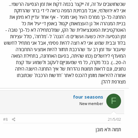
שכשחושבים על זה, זה ייקצר בכמה דקות את זמן הנסיעה הרשמי...
אני לא ירושלמי, אבל מבחינת המפה נראה לי די ברור שהרחקת
התחנה כל-כך ממרכז העיר (אני מזכיר - אף אחד עדיין לא מימן את
בניית המנהרה אל גן העצמאות) יקטול באופן די יעיל את כל
האטרקטיביות הפוטנציאלית של הקו, שמלכתחילה לא כל-כך טובה -
זמן הנסיעה יהיה כשעה ועשרים מ-´הגנה´ ל-´מלחה´, כולל עצירות
בלוד ובבית שמש. אני לא רוצה להיות פסימי, אבל אני מתחיל לחשוש
שיעבור עוד זמן רב עד שהרכבת תחזור להיות אמצעי התחבורה
המועדף לירושלים (כמו שהיתה, בפעם האחרונה, בתחילת המאה
ה-20...). בכל מקרה, כל מי שמעונייןם לעקוב ולשמוע עוד קצת
נתונים, וגם לראות תמונות נהדרות של איך התחנה הישנה היתה
אמורה להיראות מוזמן להכנס לאתר ´חדשות הרכבת´ שכתובתו
מצורפת להלן.
four seasons
F
New member
#8
21/5/02
תמוה ולא מובן