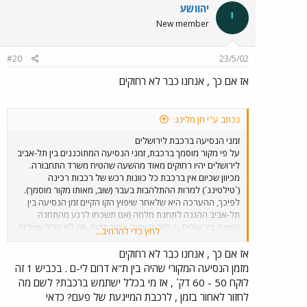
יהוושע
י
New member
#20
23/5/02
אז אם כך , אנחנו כבר לא רחוקים
נכתב ע"י חן מלינג:
זמני הנסיעה ברכבת לירושלים
על פי מקור מוסמך ברכבת, זמני הנסיעה המתוכננים בין תל-אביב
לירושלים יהיו רחוקים מאוד מהשעה שהטיח משרד התחבורה.
מכיוון שכיום אין ברכבת כל כוונות רכש של רכבות רכינה
(´טילטינג´) למרות ההתלהבות בעבר (שוב, מאותו מקור מוסמך).
לפיכך, ההערכה היא שלאחר שיפוץ הקו הקיים זמן הנסיעה בין
תל-אביב ההגנה לתחנת מלחה (אם תשכחו לרגע מהתחנה
הישנה בירושלים...) יהיה כ-שעה ועשר דקות. וזה לא כולל עצירות
לחץ כדי להרחיב...
בלוד ובבית שמש, שבוודאי יהיו ברוב הרכבות לפחות, ושיעלו את
זמן הנסיעות ללפחות שעה ו-25 דקות. כל זה לפני שחישבנו
אז אם כך , אנחנו כבר לא רחוקים
במשוואה את זה שרוב האנשים גם צריכים נסיעה לא קצרה אל
מזמן הנסיעה המקורי שהיה בין ת"א דרום לי-ם . בכביש 1 זה
תחנת מלחה, ושרוב האנשים עדיין יירדו בתחנות האחרות
לוקח 50 - 60 דק´ , אז מי בכלל ישתמש ברכבת? לשם מה
בתל-אביב, ולא ב-ההגנה.
לחזור לאחור בזמן , לרכבת המייגעת של פעם? כדאי