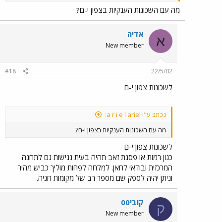
מה עם השכונות הענקיות בצפון י-ם?
אדיה
א
New member
#18
22/5/02
לשכונות צפון י-ם
נכתב ע"י a r i e l ariel:
מה עם השכונות הענקיות בצפון י-ם?
לשכונות צפון י-ם
כגון רמות או פסגת זאב תהיה בעית נגישות גם לתחנה
המרכזית ובודאי לחאן. למלחה לפחות מוליך כביש מהיר
וניתן יהיה לספק שם מספר רב של מקומות חניה.
קובי00
ק
New member