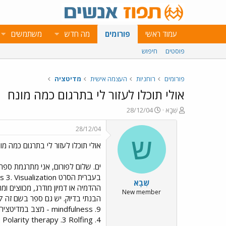
עמוד ראשי
פורומים
מה חדש
משתמשים
פוסטים
חיפוש
פורומים
רוחניות
העצמה אישית
מדיטציה
אולי תוכלו לעזור לי בתרגום כמה מונח
פ
פ
שְׁבָא
28/12/04
ו
ו
ת
ר
28/12/04
ח
ס
ש
אולי תוכלו לעזור לי בתרגום כמה מו
ה
ם
נ
ב
ו
ת
ש
א
שְׁבָא
א
ר
י
New member
ך