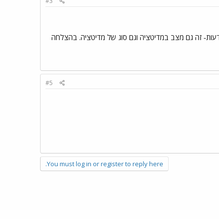
#3
שהשם הוא "מצבים משתנים" 3 אכן, הדמיה 4 הרפיה 9 תשומת לב או מודעות- זה גם מצב במדיטציה וגם סוג של מדיטציה. בהצלחה
#5
You must log in or register to reply here.