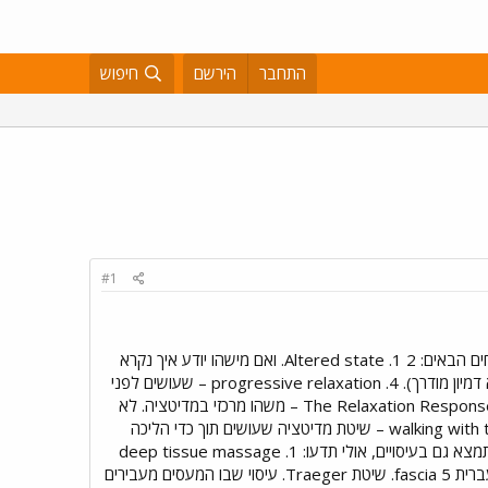
התחבר
הירשם
חיפוש
#1
ים. שלום לפורום, אני מתרגמת ספר על לחץ ויש בו פרק על מדיטציה (בין היתר). אולי תוכלו לעזור לי בתרגום המונחים הבאים: Altered state .1 2. ואם מישהו יודע איך נקרא
בעברית הסרט Altered states 3. Visualization – האם הדמיה? הכוונה למחשבות על דברים נעימים (לבד, לא דמיון מודרך). progressive relaxation .4 – שעושים לפני
ההדמיה או דמיון מודרג, מכווצים ומרפים כל קבוצת שרירים בגוף stress inventory .5 – כנראה משהו דומה. The Relaxation Response .6 – משהו מרכזי במדיטציה. לא
הבנתי בדיוק. יש גם ספר בשם זה The zone .7 – רמה של מודעות שמנסים להגיע אליה במדיטציה walking with the spirit .8 – שיטת מדיטציה שעושים תוך כדי הליכה
mindfulness .9 - מצב במדיטציה, או סוג של מדיטציה centering.10 - בת הדודה של המדיטציה אם מישהו מתמצא גם בעיסויים, אולי תדעו: deep tissue massage .1
Trigger point message .2 Polarity therapy .3 Rolfing .4 - סוג עיסוי שעובד על ה fascia. איך אומרים בעברית fascia 5. שיטת Traeger. עיסוי שבו המעסים מעבירים