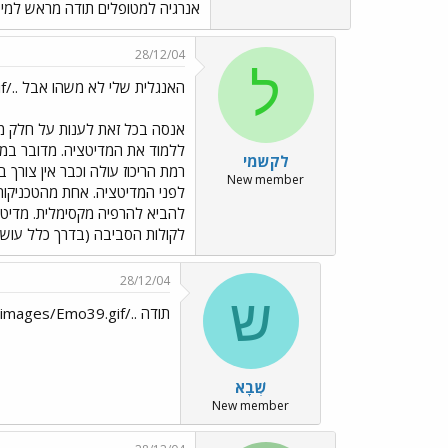
אנרגיה למטופלים תודה מראש למי 
28/12/04
ל
האנגלית שלי לא משהו אבל ../images/Emo9.gif
אנסה בכל זאת לענות על חלק מה
ללמוד את המדיטציה. מדובר במצב
לקשמי
רמת הריכוז עולה וכבר אין צורך ב
New member
לפני המדיטציה. אחת מהטכניקות 
להביא להרפיה מקסימלית. מדיטצ
לקולות הסביבה (בדרך כלל עוש
28/12/04
ש
תודה ../images/Emo39.gif. קניתי את "טיול דממה"
שְׁבָא
New member