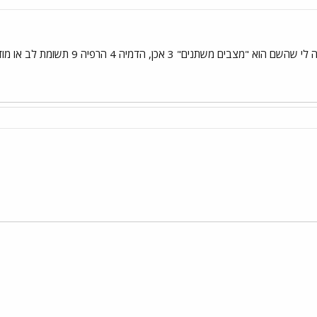
אתייחס למה שמוכר לי: 1,2 נדמה לי 
י
שור