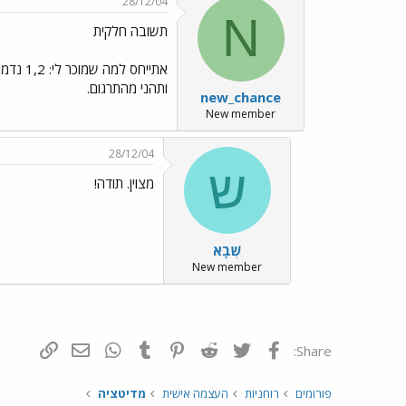
28/12/04
N
תשובה חלקית
ותהני מהתרגום.
new_chance
New member
28/12/04
ש
מצוין. תודה!
שְׁבָא
New member
פייסבוק
Twitter
Reddit
Pinterest
Tumblr
WhatsApp
דואר אלקטרונ
הוסף קי
Share:
פורומים
רוחניות
העצמה אישית
מדיטציה