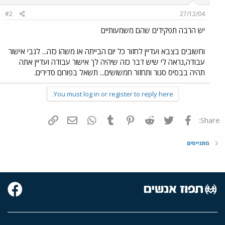
#2
27/12/04
יש הרבה תפקידים שהם משמעותיים
וחשובים בצבא ועדיין לחזור כל יום הבייתה או משהו כזה... לגבי אישור
עבודה,נראה לי שיש דבר כזה שיהיה לך אישור עבודה ועדיין אתה
תהיה בבסיס סגור ותחזור חמשושים... תשאל בפורום סדירים.
You must log in or register to reply here.
פייסבוק
Twitter
Reddit
Pinterest
Tumblr
WhatsApp
דואר אלקטרוני
הוסף קישור
Share:
מתגייסים