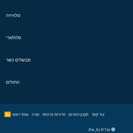
טלוויזיה
סלולארי
מבשלים כשר
חתולים
צור קשר
תקנון הפורום
מדיניות פרטיות
עזרה
עמוד ראשי
עברית (he_IL)