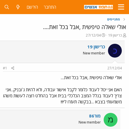
התחבר
הירשם
מתגייסים
אולי שאלה טיפשית ,אבל בכל זאת....
פ
פ
כרישון 19
27/12/04
ו
ו
ת
ר
כרישון 19
כ
ח
ס
New member
ה
ם
נ
ב
ו
ת
#1
27/12/04
ש
א
א
ר
אולי שאלה טיפשית ,אבל בכל זאת....
י
ך
האם אני יכול לעבוד כלומר לקבל אישור עבודה, ולא להיות ג`ובניק...אני
צריך לעבוד בגלל המצב הכלכלי בבית אבל בהחלט רוצה לעשות משהו
משמעותי בצבא ...בבקשה תעזרו לי!!!
מור86
מ
New member