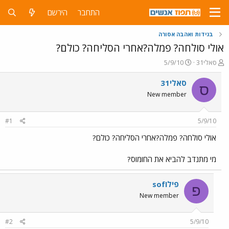
התחבר
הירשם
בגידות ואהבה אסורה
אולי סולחה? פמלה?אחרי הסליחה? כולם?
פ
פ
סאלי31
5/9/10
ו
ו
ת
ר
סאלי31
ס
ח
ס
New member
ה
ם
נ
ב
ו
ת
#1
5/9/10
ש
א
א
ר
אולי סולחה? פמלה?אחרי הסליחה? כולם?
י
ך
מי מתנדב להביא את החומוס?
פילוsof
פ
New member
#2
5/9/10