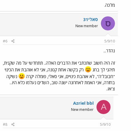
מלכה.
סאלי31
ס
New member
#6
5/9/10
נהדר...
זה היה חשוב שתכתבי את הדברים האלה.. תתחדשי על מה שקנית,
תיהני לך בחג
רק בקשה אחת קטנה, אני לא אוהבת את הכינוי
"חבובל'ה", לא אוהבת כינויים, אני סאלי, פומלה יקרה
נשיקה
בחזרה, אני האמת לאחרונה ישנה טוב, השדים נעלמו כלא היו...
צ'או..
Azriel bbl
A
New member
#8
5/9/10