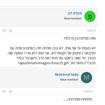
פמלה 27
פ
New member
#4
5/9/10
איזה סולחה?בין מי למי?
לא כועסת על אף אחד, לא צכה סולחה חיה בשלום ובשלוה עם
כולם,אני בעיצומן של הקניות לחג, אני טסה לחג.אז די עסוקה שזה
מבורך. עד שאני בשקט ,אל תעירי את הדב הישן.הכל בסדר
חבובל`ה,תשני טוב /tapuzforum/images/Emo25.gif
Material lady
M
New member
#5
5/9/10
חחחחח פומלההה......