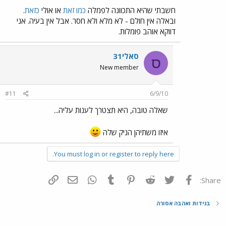
חשבתי שהיא התכוונה לפמלה
כמו זאת
או אולי
כזאת
.
ובאלה אין חולם - לא מלא ולא חסר. אבל אין בעיה. אני
דווקא אוהב פומלות.
סאלי31
ס
New member
#11
6/9/10
שאלה טובה, היא תצטרך לענות עליה...
איזו משתיהן הניק שלה
You must log in or register to reply here.
פייסבוק
Twitter
Reddit
Pinterest
Tumblr
WhatsApp
דואר אלקטרוני
הוסף קישור
Share:
בגידות ואהבה אסורה