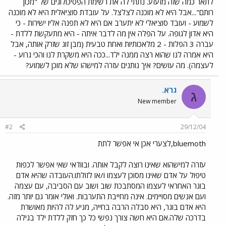
לתאר כמה שזה מזעזע. נתתי לה את רשימת הפסיכולוגים של "מכון
רותם"...אבל היא לא מוכנה לצלצל. על עובדת סוציאלית היא לא מוכנה
לשמוע - ועובד סוציאלי לא יתערב אם היא לא תפנה אליו ישירות - כי
היא אדון לגופה. על הפלה אין מה לדבר איתה - היא מתעקשת ללדת -
עברה 3 הפלות - 2 מלאכותיות ואחת טבעית (מבן זוג שזרק אותה, אבל
היא אמרה לנו שהוא רצה ממנה ילד...ככה היא משקרת לנו והכי גרוע -
לעצמה). מה עושים? איך נותנים עזרה למישהו שלא מוכן לשמוע?
גרא.
ג
New member
#2
29/12/04
bluemoth,לצערי אכן אי אפשר לתת
עזרה למישהוא שאינו רוצה לקבל אותה. ובוודאי שאי אפשר לכפות
טיפול על אדם שאינו מסוכן לעצמו ו/או לזולתו.העובדה שהיא אדם
בוגר האחראי לעצמו המסתבכת שוב ושוב עם הסביבה, עם עצמה
ועם אנשים מסויימים. אינה מחייבת התערבות. ואולי אומר גם יותר מזה.
היא אדם בוגר, היא סבלה הרבה בחייה, מגיע לה להיות מאושרת
בדרכה שלה.אם היא חשה צורך נפשי כל כך חזק ללדת ילד בגילה