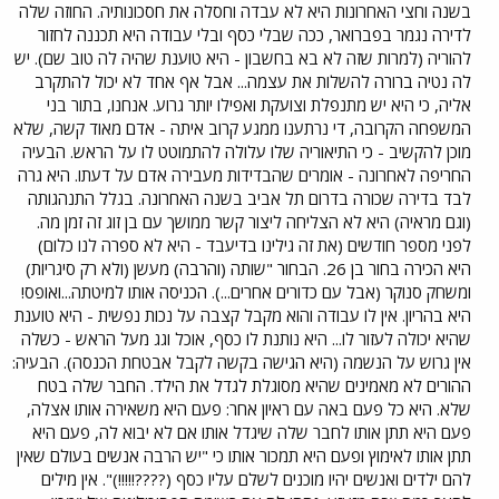
בשנה וחצי האחרונות היא לא עבדה וחסלה את חסכונותיה. החוזה שלה
לדירה נגמר בפברואר, ככה שבלי כסף ובלי עבודה היא תכננה לחזור
להוריה (למרות שזה לא בא בחשבון - היא טוענת שהיה לה טוב שם). יש
לה נטיה ברורה להשלות את עצמה... אבל אף אחד לא יכול להתקרב
אליה, כי היא יש מתנפלת וצועקת ואפילו יותר גרוע. אנחנו, בתור בני
המשפחה הקרובה, די נרתענו ממגע קרוב איתה - אדם מאוד קשה, שלא
מוכן להקשיב - כי התיאוריה שלו עלולה להתמוטט לו על הראש. הבעיה
החריפה לאחרונה - אומרים שהבדידות מעבירה אדם על דעתו. היא גרה
לבד בדירה שכורה בדרום תל אביב בשנה האחרונה. בגלל התנהגותה
(וגם מראיה) היא לא הצליחה ליצור קשר ממושך עם בן זוג זה זמן מה.
לפני מספר חודשים (את זה גילינו בדיעבד - היא לא ספרה לנו כלום)
היא הכירה בחור בן 26. הבחור "שותה (והרבה) מעשן (ולא רק סיגריות)
ומשחק סנוקר (אבל עם כדורים אחרים...). הכניסה אותו למיטתה...ואופס!
היא בהריון. אין לו עבודה והוא מקבל קצבה על נכות נפשית - היא טוענת
שהיא יכולה לעזור לו... היא נותנת לו כסף, אוכל וגג מעל הראש - כשלה
אין גרוש על הנשמה (היא הגישה בקשה לקבל אבטחת הכנסה). הבעיה:
ההורים לא מאמינים שהיא מסוגלת לגדל את הילד. החבר שלה בטח
שלא. היא כל פעם באה עם ראיון אחר: פעם היא משאירה אותו אצלה,
פעם היא תתן אותו לחבר שלה שיגדל אותו אם לא יבוא לה, פעם היא
תתן אותו לאימוץ ופעם היא תמכור אותו כי "יש הרבה אנשים בעולם שאין
להם ילדים ואנשים יהיו מוכנים לשלם עליו כסף (????!!!!!)". אין מילים