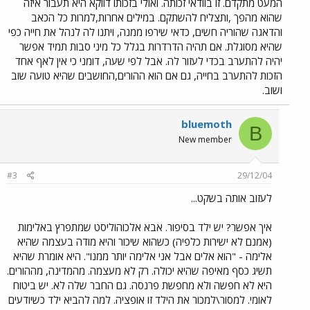
המעט מתקדם. זו בוודאי זכותה. ואולי בזכותו דווקא היא תעבור איזה
שהוא מהפך ,ותצליח להשתקם. במילים אחרות,למרות כל הכאב
והדאגה שהוריה חשים, כדאי שירפו ממנה, ויתנו לה לנהל את חייה כפי
שהיא מסוגלת. אם תהיה הדרדרות בגלל כל מיני סבות תמיד אפשר
יהיה להתערב בכדי לעזור לה. אבל לפי שעה, דומני כי אין לאף אחד
הזכות להתערב בחייה, גם אם הוא ההורים,החושבים שהיא טועה שוב
ושוב.
bluemoth
B
New member
#3
29/12/04
לעזוב אותה בשקט...
איך אפשר? יש ילד בסיפור. אבא אלכוהוליסט שמתפרץ באלימות
(אמנם לא ישירות כלפיה) כשהוא שיכור והיא מודה בעצמה שהיא
אלימה - "הוא אלים אבל אני אלימה יותר ממנו". היא אומרת שהיא
תשיג כסף מאיפה שהיא יכולה. רק לא מעצמה. מהמדינה, מההורים.
היא לא חפשה ולא מחפשת פרנסה. גם החבר שלה לא. יש ביטוח
לאומי. למסור\למכור את הילד זו אופציה. למה להביא ילד כשיודעים