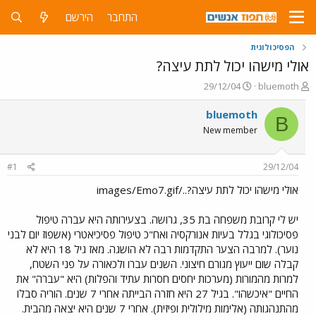
התחבר
הירשם
הפסיכולוגית
אולי מישהו יכול לתת עיצה?
פ
פ
29/12/04
bluemoth
ו
ו
ת
ר
bluemoth
B
ח
ס
New member
ה
ם
נ
ב
ו
ת
#1
29/12/04
ש
א
א
ר
אולי מישהו יכול לתת עיצה?../images/Emo7.gif
י
ך
יש לי קרובת משפחה בת 35, גרושה. בצעירותה היא עברה טיפול
פסיכולוגי בגלל בעיות אנורקסיה ואח"כ טיפול פסיכיאטרי (אשפוז יום לבני
נוער). למרבה הצער התקדמות רבה לא הושגה. מאז גיל 18 היא לא
קבלה שום ייעוץ מגורם חיצוני. השנים עברו ולכאורה על פני השטח,
למרות מהמורות (מערכות יחסים חסרות עתיד והפלות) היא "עברה" את
החיים "איכשהו". בגיל 27 היא חזרה הבייתה אחרי 7 שנים. הוריה סבלו
מהתנהגותה (אלימות מילולית ופיזית). אחרי 7 שנים היא יצאה מהבית.