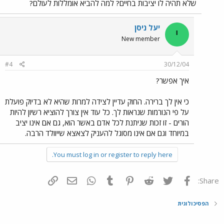
שלא תהיה לו יציבות בחיים? למה להביא אומללות לעולם?
יעל ניסן
י
New member
#4
30/12/04
איך אפשר?
כי אין לך ברירה. החוק עדיין לצידה למרות שהיא לא בדיוק פועלת
על פי הנורמות שנראות לך. כל עוד אין צורך להוציא רשיון להיות
הורים - זו זכות שניתנת לכל אדם באשר הוא, גם אם אינו יציב
במיוחד וגם אם אינו מסוגל להעניק לצאצא שייוולד הרבה.
You must log in or register to reply here.
פייסבוק
Twitter
Reddit
Pinterest
Tumblr
WhatsApp
דואר אלקטרוני
הוסף קישור
Share:
הפסיכולוגית