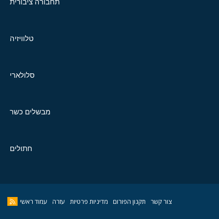
תחבורה ציבורית
טלוויזיה
סלולארי
מבשלים כשר
חתולים
צור קשר
תקנון הפורום
מדיניות פרטיות
עזרה
עמוד ראשי