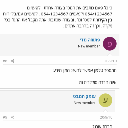
כי כל פעם כותבים את המס` בצורה אחרת . לפעמים
054/1234567 ולפעמים 054-1234567 . לפעמים עם/בלי רווח
בין הקידומת למס` וכו` . ובצורה שכתבתי אתה מקבל את המס` בכל
מקרה . וכך זה בהרבה אתרים .
פתוחה מדי
פ
New member
#8
20/9/10
ממספר טלפון אפשר להשיג המון מידע
איזה חברה סוללרית זו?
עומק המבט
ע
New member
#9
20/9/10
חברת אורנג'