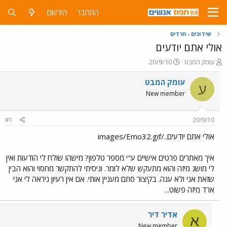
התחבר
הירשם
שידוכים - חרדים
אולי אתם יודעים
פ
פ
עומק המבט
20/9/10
ו
ו
ת
ר
עומק המבט
ע
ח
ס
New member
ה
ם
נ
ב
ו
ת
#1
20/9/10
ש
א
א
ר
אולי אתם יודעים../images/Emo32.gif
י
ך
איך מאתרים פרטים אישיים ע"י מספר טלפון? מישהו שולח לי הודעות ואין
לי מושג מיזה והוא מתעקש שלא לומר. וניסיתי להתקשר מחסוי והוא הבין
שזאת אני ולא ענה. בקיצור סתם מעניין אותי. אם אין רעיון ניראה לי אני
ארד מיזה פשוט...
אדיר דיר
א
New member