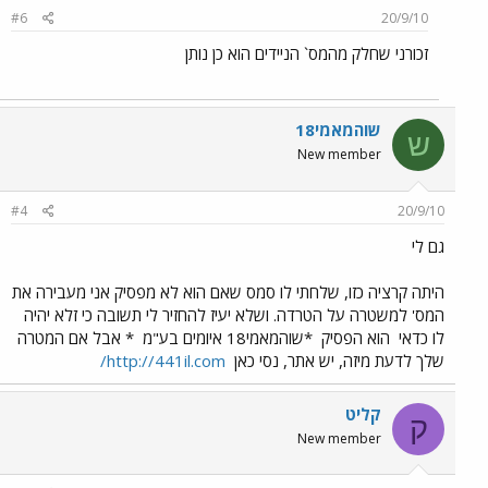
#6
20/9/10
זכורני שחלק מהמס` הניידים הוא כן נותן
שוהמאמי18
ש
New member
#4
20/9/10
גם לי
היתה קרציה כזו, שלחתי לו סמס שאם הוא לא מפסיק אני מעבירה את
המס' למשטרה על הטרדה. ושלא יעיז להחזיר לי תשובה כי זלא יהיה
לו כדאי
הוא הפסיק
*שוהמאמי18 איומים בע"מ
* אבל אם המטרה
שלך לדעת מיזה, יש אתר, נסי כאן
http://441il.com/
קליט
ק
New member