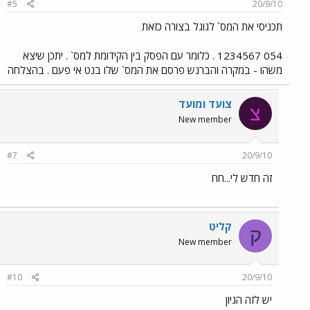
#5
20/9/10
תכניסי את המס` לגוגל בצורה כזאת
054‏ ‏1234567 . כלומר עם הפסק בין הקידומת למס` . יתכן שיצא
משהו - במקרה והברנש פרסם את המס` שלו בנט אי פעם . בהצלחה
צועד ומועד
צ
New member
#7
20/9/10
זה חדש לי...חח
קליט
ק
New member
#10
20/9/10
יש לזה הגיון