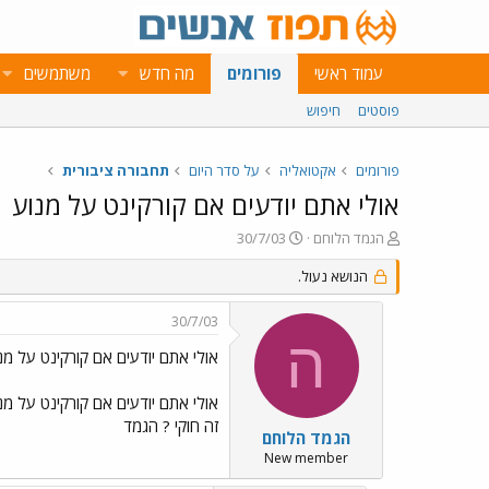
עמוד ראשי
פורומים
מה חדש
משתמשים
פוסטים
חיפוש
פורומים
אקטואליה
על סדר היום
תחבורה ציבורית
אולי אתם יודעים אם קורקינט על מנוע
פ
פ
הגמד הלוחם
30/7/03
ו
ו
ת
הנושא נעול.
ר
ח
ס
ה
ם
30/7/03
נ
ב
ה
ו
ת
אולי אתם יודעים אם קורקינט על מנ
ש
א
א
ר
אולי אתם יודעים אם קורקינט על מנ
י
זה חוקי ? הגמד
ך
הגמד הלוחם
New member