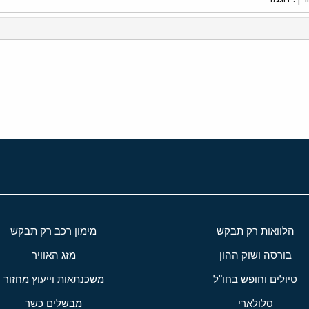
י
שור
הלוואות רק תבקש
מימון רכב רק תבקש
בורסה ושוק ההון
מזג האוויר
טיולים וחופש בחו"ל
משכנתאות וייעוץ מחזור
סלולארי
מבשלים כשר