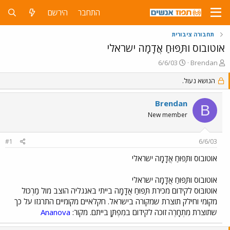
התחבר
הירשם
תחבורה ציבורית
אוטובוס ותַּפּוּחַ אֲדָמָה ישראלי
פ
פ
6/6/03
Brendan
ו
ו
ת
הנושא נעול.
ר
ח
ס
ה
ם
Brendan
B
נ
ב
New member
ו
ת
ש
א
א
ר
#1
6/6/03
י
ך
אוטובוס ותַּפּוּחַ אֲדָמָה ישראלי
אוטובוס ותַּפּוּחַ אֲדָמָה ישראלי
אוֹטוֹבּוּס לקידום מכירת תַּפּוּחַ אֲדָמָה בייתי באנגליה הוצב מול מַרְכּוֹל
מקומי וחילק תוצרת שמקורה בישראל. חקלאיים מקומיים התרגזו על כך
שתוצרת מִתְחָרֶה זוכה לקידום במִפְתָּן בייתם. מקור:
Ananova