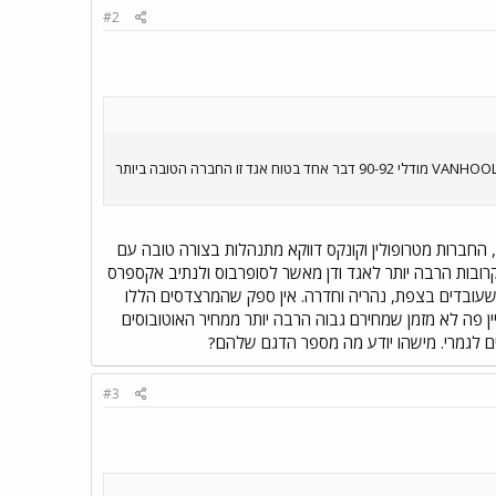
#2
בעוד חברת אגד קונה אוטובוסים חדשים B12B של וולבו נתיב אקספרס משתמשים באוטובוסי מרצדס 303 ישנים ובאוטובוסי VANHOOL מודלי 90-92 דבר אחד בטוח אגד זו החברה הטובה ביותר
 החברות מטרופולין וקונקס דווקא מתנהלות בצורה טובה עם
 קרובות הרבה יותר לאגד ודן מאשר לסופרבוס ולנתיב אקספרס
 שעובדים בצפת, נהריה וחדרה. אין ספק שהמרצדסים הללו
ן פה לא מזמן שמחירם גבוה הרבה יותר ממחיר האוטובוסים
#3