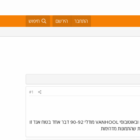
התחבר
הירשם
חיפוש
#1
בעוד חברת אגד קונה אוטובוסים חדשים B12B של וולבו נתיב אקספרס משתמשים באוטובוסי מרצדס 303 ישנים ובאוטובוסי VANHOOL מודלי 90-92 דבר אחד בטוח אגד זו
ות שהתמונות מדהימות