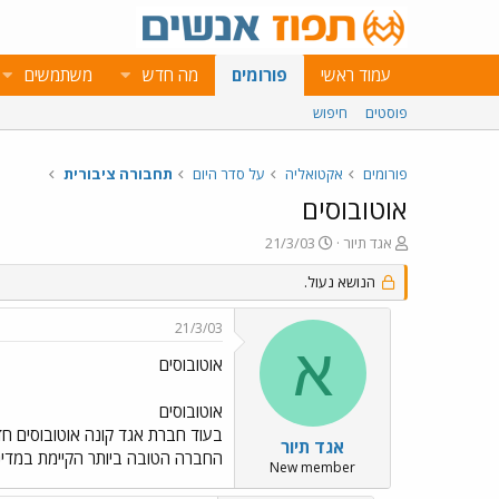
עמוד ראשי
פורומים
מה חדש
משתמשים
פוסטים
חיפוש
פורומים
אקטואליה
על סדר היום
תחבורה ציבורית
אוטובוסים
פ
פ
אגד תיור
21/3/03
ו
ו
ת
ר
הנושא נעול.
ח
ס
ה
ם
21/3/03
נ
ב
א
ו
ת
אוטובוסים
ש
א
א
ר
אוטובוסים
י
ך
אגד תיור
החברה הטובה ביותר הקיימת במדינה
New member