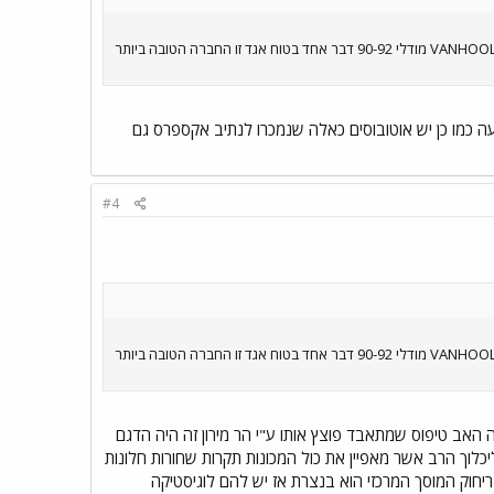
בעוד חברת אגד קונה אוטובוסים חדשים B12B של וולבו נתיב אקספרס משתמשים באוטובוסי מרצדס 303 ישנים ובאוטובוסי VANHOOL מודלי 90-92 דבר אחד בטוח אגד זו החברה הטובה ביותר
 8328801 שנמכר לנתיב אקספרס וצבוע בצבעה כמו כן יש אוטובוסים כאלה שנמכרו לנתיב אקספרס גם
#4
בעוד חברת אגד קונה אוטובוסים חדשים B12B של וולבו נתיב אקספרס משתמשים באוטובוסי מרצדס 303 ישנים ובאוטובוסי VANHOOL מודלי 90-92 דבר אחד בטוח אגד זו החברה הטובה ביותר
 האב טיפוס שמתאבד פוצץ אותו ע"י הר מירון זה היה הדגם
לוך הרב אשר מאפיין את כול המכונות תקרות שחורות חלונות
ריחוק המוסך המרכזי הוא בנצרת אז יש להם לוגיסטיקה