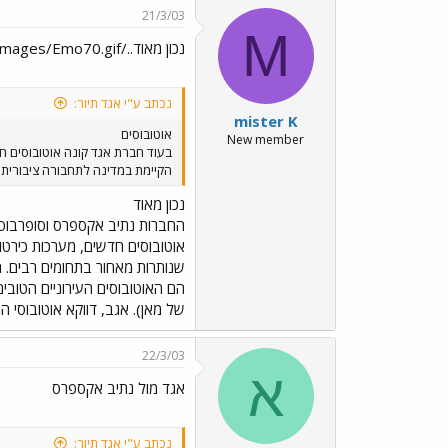
21/3/03
M
נכון מאוד../images/Emo70.gif
נכתב ע"י אגד תיור:
mister K
אוטובוסים
New member
הקיימת במדינה לתחבורה ציבורית כ
נכון מאוד
החברות נתיב אקספרס וסופרבוס מ
אוטובוסים חדשים, מערכות כירטו
שנותרות מאחור בתחומים רבים. 
הם האוטובוסים העירוניים הטובי
של מאן). אגב, דווקא אוטובוסי המרצדס בעלי המרכב של VANHOOL, של סופרבוס ונת
22/3/03
א
אגד מול נתיב אקספרס
נכתב ע"י אגד תיור: