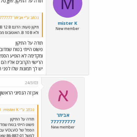
M
תודה על התיקון../images/Emo70.gif
נכתב ע"י אביתר 777777777:
mister K
תיקון טעות: הדגם B 12 B
New member
ולא B 10 B. האוטובוס ממגידו הוא מהסדרה B 10 B ולמרות הקרבה במספרי הרישוי שני האוטובוסים מדגמים שונים !
תודה על התיקון
יש לך תמונות שלו לפני ה
24/3/03
א
אכן זה הנסיוני הראשון 
נכתב ע"י mister K:
אביתר
תודה על התיקון
777777777
New member
למשל 86-887-01 שאני רואה הרבה בקו 500 (חיפה-ק.שמונה). האם 86-885-01 אכן היה ה-B12B הראשון והנסיוני? האם יש לך תמונות שלו לפני הפיגוע?