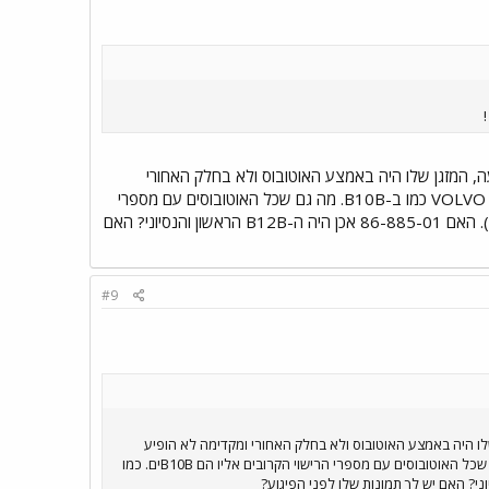
י טיפות מים! אם זכרוני אינו מטעה, המזגן שלו היה באמצע האוטובוס ולא בחלק האחורי
ומקדימה לא הופיע הסמל של VOLVO עם הפס האלכסוני כמו ב-B12B האחרים אלא היה כתוב פשוט VOLVO כמו ב-B10B. מה גם שכל האוטובוסים עם מספרי
הרישוי הקרובים אליו הם B10Bים. כמו למשל 86-887-01 שאני רואה הרבה בקו 500 (חיפה-ק.שמונה). האם 86-885-01 אכן היה ה-B12B הראשון והנסיוני? האם
#9
! אם זכרוני אינו מטעה, המזגן שלו היה באמצע האוטובוס ולא בחלק האחורי ומקדימה לא הופיע
הסמל של VOLVO עם הפס האלכסוני כמו ב-B12B האחרים אלא היה כתוב פשוט VOLVO כמו ב-B10B. מה גם שכל האוטובוסים עם מספרי הרישוי הקרובים אליו הם B10Bים. כמו