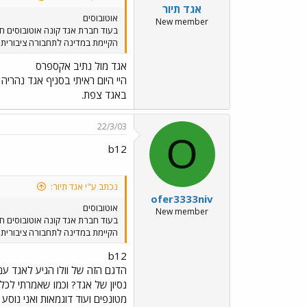
אגד תיור
אוטובוסים
New member
הקיימת במדינה לתחבורה ציבורית כ
אגד מול נתיב אקספרס
באגד צפת.
22/3/03
O
b12
נכתב ע"י אגד תיור:
ofer3333niv
אוטובוסים
New member
הקיימת במדינה לתחבורה ציבורית כ
b12
הדגם הזה של וולו הגיע לאגד עם
נסיון של אגד? וכמו שאמרתי לכל
מטונפים ועוד דוגמאות ואני נוס