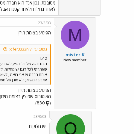
מסובכת, נכון אגד היא חברה מסו
לאחד גדולות ולאחד קטנות אבל 
23/3/03
M
הפיגוע בצומת מירון
נכתב ע"י ofer3333niv:
mister K
b12
New member
הדגם הזה של וולו הגיע לאגד ע
שאמרתי לכל דגם יש מחלות ילדו
איתם הרבה אז אני רואה , לשאל
יש בזבוז משווע ולא מובן של מ
הפיגוע בצומת מירון
(קו 830).
23/3/03
O
יש חלוקים