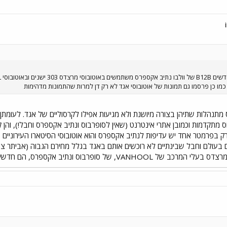
מו כן פרסמו גם תמונות של אוטובוסי אגד לא רק דן למרות שהתמונות מדהימות
תנהלות שתיהן בצורה מיושנת ולא מגיעות אפילו לקרסוליים של אגד. לעומתן,
ס מתקדמות וכמובן אתרי אינטרנט (שאין לסופרבוס ונתיב אקספרס וחבל!), והן
רק בפרמטר אחד יש עדיפות לנתיב אקספרס והוא אוטובוסי הסיטארו העירוניים
ם בעולם וחבל שבינתיים לא רוכשים אותם באגד בגלל מחירם הגבוה (אביתר ציי
יב אקספרס, הם חדשים לגמרי. מישהו יודע מה מספר הדגם שלהם?