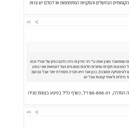
 הקומותיים הנחשלים והסקניות המתחממות אז לכולם יש צרות
#5
 שמתאבד פוצץ אותו ע"י הר מירון זה היה הדגם נסיון של אגד? וכמו
מכונות תקרות שחורות חלונות מטונפים ועוד דוגמאות ואני נוסע
 לוגיסטיקה מסובכת, נכון אגד היא חברה מסודרת יותר אבל גם שם
ד גדולות ולאחד קטנות אבל יש.
האוטובוס שפוצץ בצומת מירון (קו 361) היה מדגם VOLVO B10B ומספרו: 86-885-01. B10B נוסף מאותה הסדרה, 86-896-01 ז"ל, נשרף כליל בפיגוע בצומת מגידו
#6