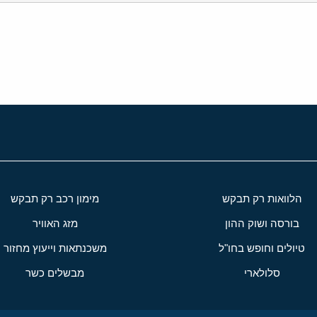
י
שור
הלוואות רק תבקש
מימון רכב רק תבקש
בורסה ושוק ההון
מזג האוויר
טיולים וחופש בחו"ל
משכנתאות וייעוץ מחזור
סלולארי
מבשלים כשר