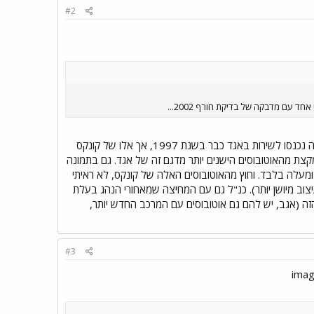
#2
 עם מדבקה של בדיקת חורף 2002...
ראיתי אוטובוסים כאלה של קונקס על קווים 320 ו-280 והם היו חדשים לחלוטין! אמנם אוטובוסים עם המרכב הזה נכנסו לשירות באגד כבר בשנת 1997, אך אלו של קונקס
נימי שונה במקצת מהאוטובוסים הישנים יותר מדגם זה של אגד. גם בתמונה
שר לראות את המעקה הלבן שמאחורי הדלת הקדמית. מעקים בעיצוב כזה מותקנים באוטובוסים מודל 2001 ומעלה בלבד. וחוץ מהאוטובוסים האלה של קונקס, לא ראיתי
צוב מיושן יותר). כנ"ל גם עם המחיצה שמאחורי הנהג בעלת
זה (אגב, יש להם גם אוטובוסים עם המרכב החדש יותר,
#3