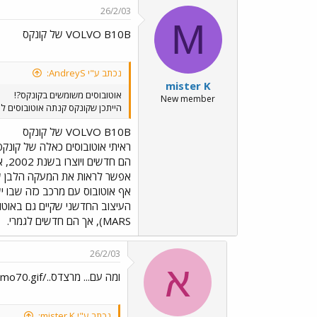
26/2/03
M
VOLVO B10B של קונקס
נכתב ע"י AndreyS:
mister K
אוטובוסים משומשים בקונקס?!
New member
הייתכן שקונקס קנתה אוטובוסים לא 
VOLVO B10B של קונקס
הם 
אף אוטובוס עם מרכב כזה שבו יש
העיצוב החדשני שקיים גם באוטו
MARS), אך הם חדשים לגמרי.
26/2/03
א
ומה עם... מרצדס../images/Emo35.gif../images/Emo35.gif../images/Emo35.gif ../images/Emo70.gif
נכתב ע"י mister K: