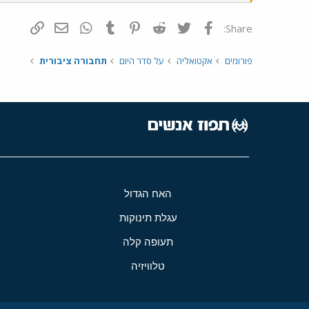
פייסבוק
Twitter
Reddit
Pinterest
Tumblr
WhatsApp
דואר אלקטרונ
הוסף קי
Share:
פורומים
אקטואליה
על סדר היום
תחבורה ציבורית
האח הגדול
עגלת תינוקות
תעופה קלה
טלוויזיה