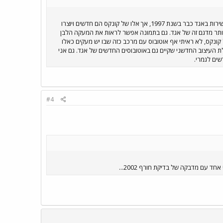
ראיתי אוטובוסים כאלה של קונקס על קווים 320 ו-280 והם היו חדשים לחלוטין! אמנם אוטובוסים עם המרכב הזה נכנסו לשירות באגד כבר בשנת 1997, אך אלו של קונקס הם חדשים ויוצרו
שנים יותר מדגם זה של אגד. גם בתמונה אפשר לראות את המעקה הלבן
2 ומעלה בלבד. וחוץ מהאוטובוסים האלה של קונקס, לא ראיתי אף אוטובוס עם מרכב כזה שבו יש מעקים כאלו
ת העיצוב החדשני שקיים גם באוטובוסים החדשים של אגד. גם אני
#4
 עם מדבקה של בדיקת חורף 2002...