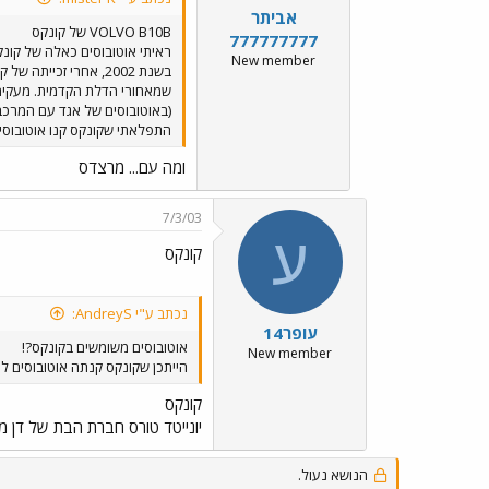
אביתר
VOLVO B10B של קונקס
777777777
New member
בשנת 2002, אחרי זכ
(באוטובוסים של אגד עם המרכב 
התפלאתי שקונקס קנו אוטובוסים עם המר
ומה עם... מרצדס
7/3/03
ע
קונקס
נכתב ע"י AndreyS:
עופר14
אוטובוסים משומשים בקונקס?!
New member
הייתכן שקונקס קנתה אוטובוסים לא 
קונקס
יונייטד טורס חברת הבת של דן מכרה לקונקס 10 חלליות דגם איריזר ומספר ה
הנושא נעול.