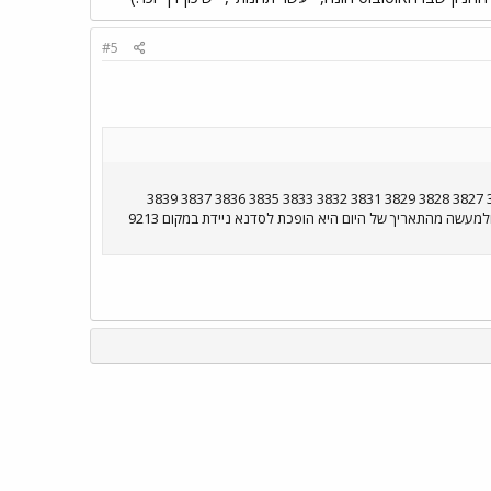
#5
ואלה מספרי האוטובוסים 3366 214 3174 299 9258 9331 767 778 0157 6276 3816 3818 3821 3722 3769 3823 3825 3827 3828 3829 3831 3832 3833 3835 3836 3837 3839
3842 3844 3845 3846 3847 3850 3852 3851 3854 3860 3878 6120 6153 כמו כו 3881 מושבתת לנסיעה בקוי השרות ולמעשה מהתאריך של היום היא הופכת לסדנא ניידת במקום 9213