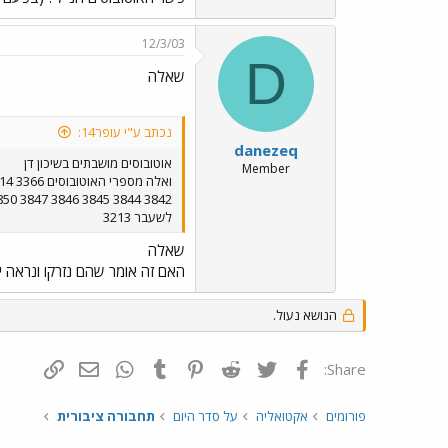
12/3/03
D
שאלה
נכתב ע"י עופר14:
danezeq
אוטובוסים מושבתים בשיכון דן
Member
לשעבר 3213
שאלה
האם זה אומר שהם נזרקו ונראה י
הנושא נעול.
פייסבוק
Twitter
Reddit
Pinterest
Tumblr
WhatsApp
דואר אלקטרונ
הוסף קי
Share:
פורומים
אקטואליה
על סדר היום
תחבורה ציבורית