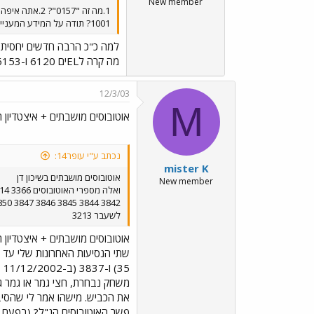
New member
1001? תודה על המידע המעניין שאתה מוסר אודות האוטובוסים המושבתים. איציק
למה כ"כ הרבה חדשים יחסית 
מה קרה לELים 6120 ו-6153? מה עם 299 מקו 40/42? גם מה עם 5001 והמידיבוסים של יונייטד 7XX? ולמה מכרו את האוטובוסים לירדן כ"כ בזול: 5000 דולר?
12/3/03
M
אוטובוסים מושבתים + איצטדיון ר
נכתב ע"י עופר14:
mister K
אוטובוסים מושבתים בשיכון דן
New member
לשעבר 3213
אוטובוסים מושבתים + איצטדיון ר
את הכביש. מישהו אמר לי שהסיבה
פשר האוטובוסים הנ"ל? (בפעם הא