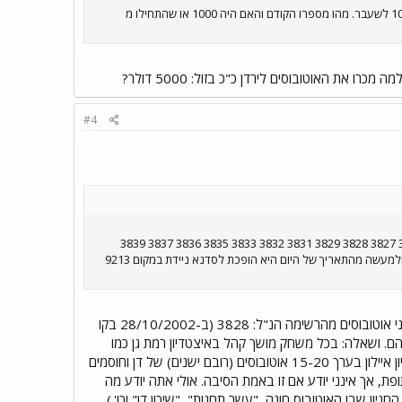
1.מה זה "0157"? 2.אתה איפה נמצאים האוטובוסים המושבתים 200-240? (בעיקר 200) 3.אני ראיתי בעבר סדנא של 10XX לשעבר. מהו מספרו הקודם והאם היה 1000 או שהתחילו מ
#4
ואלה מספרי האוטובוסים 3366 214 3174 299 9258 9331 767 778 0157 6276 3816 3818 3821 3722 3769 3823 3825 3827 3828 3829 3831 3832 3833 3835 3836 3837 3839
3842 3844 3845 3846 3847 3850 3852 3851 3854 3860 3878 6120 6153 כמו כו 3881 מושבתת לנסיעה בקוי השרות ולמעשה מהתאריך של היום היא הופכת לסדנא ניידת במקום 9213
שתי הנסיעות האחרונות שלי עד כה באוטובוסי דן (אני גר בצפון הארץ ולכן לא יוצא לי לנסוע הרבה בדן) היו בשני אוטובוסים מהרשימה הנ"ל: 3828 (ב-28/10/2002 בקו
כלל כשנסעתי בהם. ושאלה: בכל משחק מושך קהל באיצטדיון רמת גן כמו
משחק נבחרת, חצי גמר או גמר גביע המדינה, חונים בשורה על הכביש שבין הכניסות ליציעים המזרחיים לבין קניון איילון בערך 15-20 אוטובוסים (רובם ישנים) של דן וחוסמים
, אך אינני יודע אם זו באמת הסיבה. אולי אתה יודע מה
 שבו האוטובוס חונה, "עשר תחנות", "שיכון דן" וכו'.)