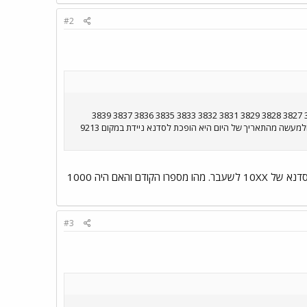
#2
ואלה מספרי האוטובוסים 3366 214 3174 299 9258 9331 767 778 0157 6276 3816 3818 3821 3722 3769 3823 3825 3827 3828 3829 3831 3832 3833 3835 3836 3837 3839
3842 3844 3845 3846 3847 3850 3852 3851 3854 3860 3878 6120 6153 כמו כו 3881 מושבתת לנסיעה בקוי השרות ולמעשה מהתאריך של היום היא הופכת לסדנא ניידת במקום 9213
1.מה זה "0157"? 2.אתה איפה נמצאים האוטובוסים המושבתים 200-240? (בעיקר 200) 3.אני ראיתי בעבר סדנא של 10XX לשעבר. מהו מספרו הקודם והאם היה 1000
#3