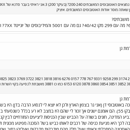
מושבתים?
מת גן
מת גן
35) ו-3837 (ב-11/12/2002 בקו 55). הם אומנם ישנים אך זכור לי שהם היו במצב לא רע ב
 לכך היא מניעת כניסה של רכבים לאותו כביש בשל הסכנה מפיגוע מכונית תופת
חרונה הסתכלתי וראיתי שעל חלק מהם מודבקות מדבקות שעליהן כתוב שם החניון