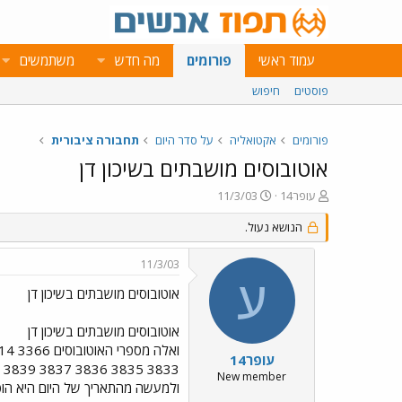
עמוד ראשי
פורומים
מה חדש
משתמשים
פוסטים
חיפוש
פורומים
אקטואליה
על סדר היום
תחבורה ציבורית
אוטובוסים מושבתים בשיכון דן
פ
פ
עופר14
11/3/03
ו
ו
ת
ר
הנושא נעול.
ח
ס
ה
ם
11/3/03
נ
ב
ע
ו
ת
אוטובוסים מושבתים בשיכון דן
ש
א
א
ר
אוטובוסים מושבתים בשיכון דן
י
ך
עופר14
New member
ולמעשה מהתאריך של היום היא הופכת לסדנא 