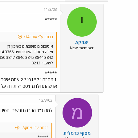
11/3/03
י
*****
נכתב ע"י עופר14:
יצחקA
אוטובוסים מושבתים בשיכון דן
New member
לשעבר 3213
*****
או שהתחילו מ 1001? תודה על המידע המעניין שאתה מוסר אודות האוטובוסים המושבתים. איציק
12/3/03
מ
למה כ"כ הרבה חדשים יחסית 
נכתב ע"י יצחקA:
מסוף כרמלית
*****