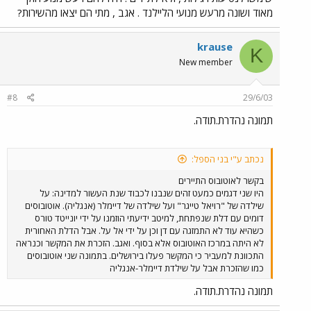
מאוד ושונה מרעש מנועי הליילנד . אגב , מתי הם יצאו מהשירות?
krause
K
New member
#8
29/6/03
תמונה נהדרת.תודה.
נכתב ע"י בני הספל:
בקשר לאוטובוס התיירים
היו שני דגמים כמעט זהים שנבנו לכבוד שנת העשור למדינה: על
שילדה של "רויאל טייגר" ועל שילדה של דיימלר (אנגליה). אוטובוסים
דומים עם דלת שנפתחת, למיטב ידיעתי הוזמנו על ידי יונייטד טורס
כשהיא עוד לא התמזגה עם דן וכן על ידי אל על. אבל הדלת האחורית
לא היתה במרכז האוטובוס אלא בסוף. ואגב. הזכרת את המקשר וכנראה
התכוונת למעביר כי המקשר פעלו בירושלים. בתמונה שני אוטובוסים
כמו שהזכרת אבל על שילדת דיימלר-אנגליה
תמונה נהדרת.תודה.