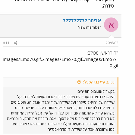
סידרה.
אביתר 777777777
א
New member
#11
29/6/03
וזה הראשון מכולם:
../images/Emo70.gif../images/Emo70.gif../images/Emo7
0.gif
נכתב ע"י בני הספל:
בקשר לאוטובוס התיירים
היו שני דגמים כמעט זהים שנבנו לכבוד שנת העשור למדינה: על
שילדה של "רויאל טייגר" ועל שילדה של דיימלר (אנגליה). אוטובוסים
דומים עם דלת שנפתחת, למיטב ידיעתי הוזמנו על ידי יונייטד טורס
כשהיא עוד לא התמזגה עם דן וכן על ידי אל על. אבל הדלת האחורית
לא היתה במרכז האוטובוס אלא בסוף. ואגב. הזכרת את המקשר וכנראה
התכוונת למעביר כי המקשר פעלו בירושלים. בתמונה שני אוטובוסים
כמו שהזכרת אבל על שילדת דיימלר-אנגליה