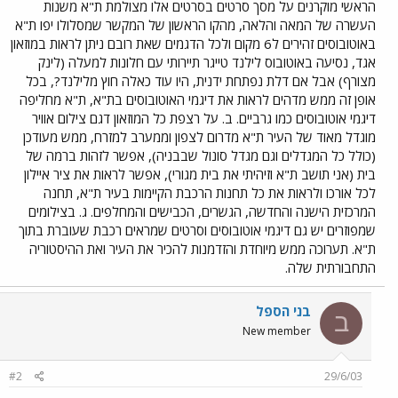
הראשי מוקרנים על מסך סרטים בסרטים אלו מצולמת ת"א משנות
העשרה של המאה והלאה, מהקו הראשון של המקשר שמסלולו יפו ת"א
באוטובוסים זהירים ל6 מקום ולכל הדגמים שאת רובם ניתן לראות במוזאון
אגד, נסיעה באוטובוס לילנד טייגר תיירותי עם חלונות למעלה (לינק
מצורף) אבל אם דלת נפתחת ידנית, היו עוד כאלה חוץ מלילנד?, בכל
אופן זה ממש מדהים לראות את דיגמי האוטובוסים בת"א, ת"א מחליפה
דיגמי אוטובוסים כמו גרביים. ב. על רצפת כל המוזאון דגם צילום אוויר
מוגדל מאוד של העיר ת"א מדרום לצפון וממערב למזרח, ממש מעודכן
(כולל כל המגדלים וגם מגדל סונול שבבניה), אפשר לזהות ברמה של
בית (אני תושב ת"א וזיהיתי את בית מגורי), אפשר לראות את ציר איילון
לכל אורכו ולראות את כל תחנות הרכבת הקיימות בעיר ת"א, תחנה
המרכזית הישנה והחדשה, הגשרים, הכבישים והמחלפים. ג. בצילומים
שמפוזרים יש גם דיגמי אוטובוסים וסרטים שמראים רכבת שעוברת בתוך
ת"א. תערוכה ממש מיוחדת והזדמנות להכיר את העיר ואת ההיסטוריה
התחבורתית שלה.
בני הספל
ב
New member
#2
29/6/03