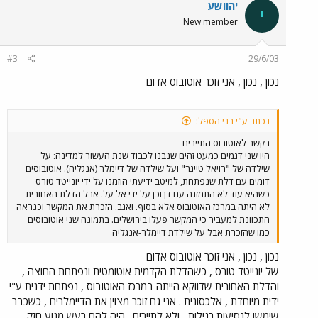
יהוושע
י
New member
#3
29/6/03
נכון , נכון , אני זוכר אוטובוס אדום
נכתב ע"י בני הספל:
בקשר לאוטובוס התיירים
היו שני דגמים כמעט זהים שנבנו לכבוד שנת העשור למדינה: על
שילדה של "רויאל טייגר" ועל שילדה של דיימלר (אנגליה). אוטובוסים
דומים עם דלת שנפתחת, למיטב ידיעתי הוזמנו על ידי יונייטד טורס
כשהיא עוד לא התמזגה עם דן וכן על ידי אל על. אבל הדלת האחורית
לא היתה במרכז האוטובוס אלא בסוף. ואגב. הזכרת את המקשר וכנראה
התכוונת למעביר כי המקשר פעלו בירושלים. בתמונה שני אוטובוסים
כמו שהזכרת אבל על שילדת דיימלר-אנגליה
נכון , נכון , אני זוכר אוטובוס אדום
של יונייטד טורס , כשהדלת הקדמית אוטומטית ונפתחת החוצה ,
והדלת האחורית שדווקא הייתה במרכז האוטובוס , נפתחת ידנית ע"י
ידית מיוחדת , אלכסונית . אני גם זוכר מצוין את הדיימלרים , כשכבר
שימשו לנסיעות רגילות , ולא לתיירים . היה להם רעש מנוע חזק