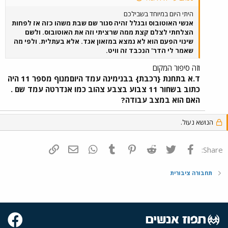
היתי היום במיוחד בשבילכם
אנשי האוטובוס ובגלל זהיה סגור שם שבת משהו כזה אז לפחות
הצלחתי לצלם קצת ממה שרציתי וזה את האוטובוס. ולשם
שינוי הפעם הוא לא נמצא במזאון אגד. אלא בעתלית. ולפי מה
שאמר לי הדר' הנכבד זה וויט.
וזה סיפור המקום
ד.א בתחנת {רכבת} בבנימינה עמד היוםמנוף מספר 11 היה
כתוב בשחור 11 צבוע בצבע צהוב כמו אנדרטה עמד שם .
האם הוא במצב עבודה?
הנושא נעול.
פייסבוק
Twitter
Reddit
Pinterest
Tumblr
WhatsApp
דואר אלקטרוני
הוסף קישור
Share:
תחבורה ציבורית