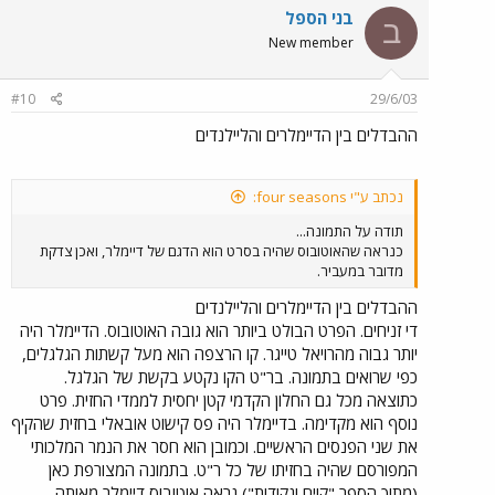
בני הספל
ב
New member
#10
29/6/03
ההבדלים בין הדיימלרים והליילנדים
נכתב ע"י four seasons:
תודה על התמונה...
כנראה שהאוטובוס שהיה בסרט הוא הדגם של דיימלר, ואכן צדקת
מדובר במעביר.
ההבדלים בין הדיימלרים והליילנדים
די זניחים. הפרט הבולט ביותר הוא גובה האוטובוס. הדיימלר היה
יותר גבוה מהרויאל טייגר. קו הרצפה הוא מעל קשתות הגלגלים,
כפי שרואים בתמונה. בר"ט הקו נקטע בקשת של הגלגל.
כתוצאה מכל גם החלון הקדמי קטן יחסית לממדי החזית. פרט
נוסף הוא מקדימה. בדיימלר היה פס קישוט אובאלי בחזית שהקיף
את שני הפנסים הראשיים. וכמובן הוא חסר את הנמר המלכותי
המפורסם שהיה בחזיתו של כל ר"ט. בתמונה המצורפת כאן
(מתוך הספר "קוים ונקודות") נראה אוטובוס דיימלר מאותה