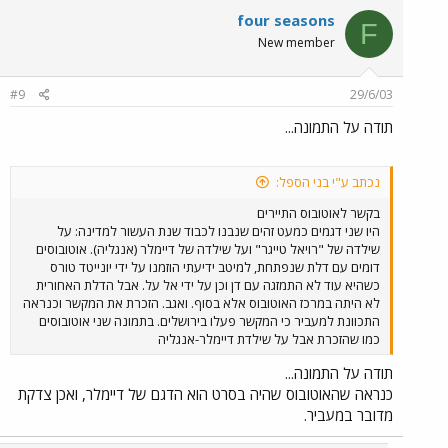
four seasons
F
New member
#9
29/6/03
תודה על התמונה...
נכתב ע"י בני הספל:
בקשר לאוטובוס התיירים
היו שני דגמים כמעט זהים שנבנו לכבוד שנת העשור למדינה: על
שילדה של "רויאל טייגר" ועל שילדה של דיימלר (אנגליה). אוטובוסים
דומים עם דלת שנפתחת, למיטב ידיעתי הוזמנו על ידי יונייטד טורס
כשהיא עוד לא התמזגה עם דן וכן על ידי אל על. אבל הדלת האחורית
לא היתה במרכז האוטובוס אלא בסוף. ואגב. הזכרת את המקשר וכנראה
התכוונת למעביר כי המקשר פעלו בירושלים. בתמונה שני אוטובוסים
כמו שהזכרת אבל על שילדת דיימלר-אנגליה
תודה על התמונה...
כנראה שהאוטובוס שהיה בסרט הוא הדגם של דיימלר, ואכן צדקת
מדובר במעביר.