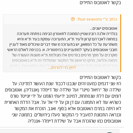
בקשר לאוטובוס התיירים
נכתב ע"י four seasons:
אוטובוסים ישנים...
בגלריה אלנה רובינשטיין הסמוכה לתאטרון הבימה נפתחה תערוכה
במחווה לאברהם קרוון ולעיר ת"א, התערוכה עוסקת בעיר ת"א והיא
משתרעת על כל המוזאון, יש בתערוכה זו שתי דברים שיכולים מאוד לעניין
חובבי אוטובוסים בעיקר למתעניינים בהיסטוריה. א. בכניסה לאולם הראשי
מוקרנים על מסך סרטים בסרטים אלו מצולמת ת"א משנות העשרה של
המאה והלאה, מהקו הראשון של המקשר שמסלולו יפו ת"א באוטובוסים
זהירים ל6 מקום ולכל הדגמים שאת רובם ניתן לראות במוזאון אגד, נסיעה
לחץ כדי להרחיב...
באוטובוס לילנד טייגר תיירותי עם חלונות למעלה (לינק מצורף) אבל אם
דלת נפתחת ידנית, היו עוד כאלה חוץ מלילנד?, בכל אופן זה ממש מדהים
בקשר לאוטובוס התיירים
לראות את דיגמי האוטובוסים בת"א, ת"א מחליפה דיגמי אוטובוסים כמו
היו שני דגמים כמעט זהים שנבנו לכבוד שנת העשור למדינה: על
גרביים. ב. על רצפת כל המוזאון דגם צילום אוויר מוגדל מאוד של העיר ת"א
שילדה של "רויאל טייגר" ועל שילדה של דיימלר (אנגליה). אוטובוסים
מדרום לצפון וממערב למזרח, ממש מעודכן (כולל כל המגדלים וגם מגדל
דומים עם דלת שנפתחת, למיטב ידיעתי הוזמנו על ידי יונייטד טורס
סונול שבבניה), אפשר לזהות ברמה של בית (אני תושב ת"א וזיהיתי את בית
כשהיא עוד לא התמזגה עם דן וכן על ידי אל על. אבל הדלת האחורית
מגורי), אפשר לראות את ציר איילון לכל אורכו ולראות את כל תחנות
לא היתה במרכז האוטובוס אלא בסוף. ואגב. הזכרת את המקשר
הרכבת הקיימות בעיר ת"א, תחנה המרכזית הישנה והחדשה, הגשרים,
הכבישים והמחלפים. ג. בצילומים שמפוזרים יש גם דיגמי אוטובוסים וסרטים
וכנראה התכוונת למעביר כי המקשר פעלו בירושלים. בתמונה שני
שמראים רכבת שעוברת בתוך ת"א. תערוכה ממש מיוחדת והזדמנות להכיר
אוטובוסים כמו שהזכרת אבל על שילדת דיימלר-אנגליה
את העיר ואת ההיסטוריה התחבורתית שלה.