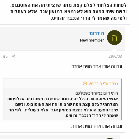
גרביים. ב. על רצפת כל המוזאון דגם צילום אוויר מוגדל מאוד של העיר ת"א
לפחות הצלחתי לצלם קצת ממה שרציתי וזה את האוטובוס.
מדרום לצפון וממערב למזרח, ממש מעודכן (כולל כל המגדלים וגם מגדל
ולשם שינוי הפעם הוא לא נמצא במזאון אגד. אלא בעתלית.
סונול שבבניה), אפשר לזהות ברמה של בית (אני תושב ת"א וזיהיתי את בית
ולפי מה שאמר לי הדר' הנכבד זה וויט.
מגורי), אפשר לראות את ציר איילון לכל אורכו ולראות את כל תחנות
הרכבת הקיימות בעיר ת"א, תחנה המרכזית הישנה והחדשה, הגשרים,
הכבישים והמחלפים. ג. בצילומים שמפוזרים יש גם דיגמי אוטובוסים וסרטים
ה דרומי
ה
שמראים רכבת שעוברת בתוך ת"א. תערוכה ממש מיוחדת והזדמנות להכיר
New member
את העיר ואת ההיסטוריה התחבורתית שלה.
#5
29/6/03
וגם זה אותו אחד מזוית אחרת.
נכתב ע"י ה דרומי:
היתי היום במיוחד בשבילכם
אנשי האוטובוס ובגלל זהיה סגור שם שבת משהו כזה אז לפחות
הצלחתי לצלם קצת ממה שרציתי וזה את האוטובוס. ולשם
שינוי הפעם הוא לא נמצא במזאון אגד. אלא בעתלית. ולפי מה
שאמר לי הדר' הנכבד זה וויט.
וגם זה אותו אחד מזוית אחרת.