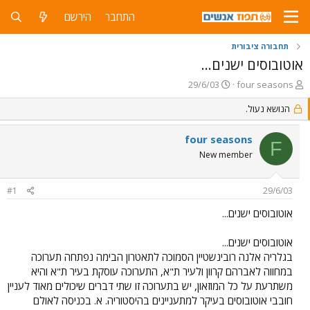
התחבר
הירשם
תחבורה ציבורית
אוטובוסים ישנים...
פ
פ
29/6/03
four seasons
ו
ו
ת
הנושא נעול.
ר
ח
ס
ה
ם
four seasons
F
נ
ב
New member
ו
ת
ש
א
א
ר
#1
29/6/03
י
ך
אוטובוסים ישנים...
אוטובוסים ישנים...
בגלריה אלנה רובינשטיין הסמוכה לתאטרון הבימה נפתחה תערוכה
במחווה לאברהם קרוון ולעיר ת"א, התערוכה עוסקת בעיר ת"א והיא
משתרעת על כל המוזאון, יש בתערוכה זו שתי דברים שיכולים מאוד לעניין
חובבי אוטובוסים בעיקר למתעניינים בהיסטוריה. א. בכניסה לאולם