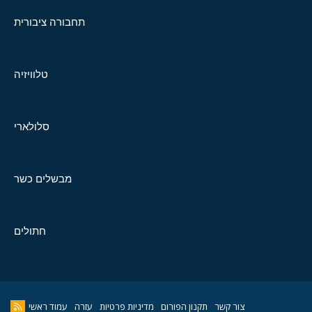
תחבורה ציבורית
טלוויזיה
סלולארי
מבשלים כשר
חתולים
צור קשר
תקנון הפורום
מדיניות פרטיות
עזרה
עמוד ראשי