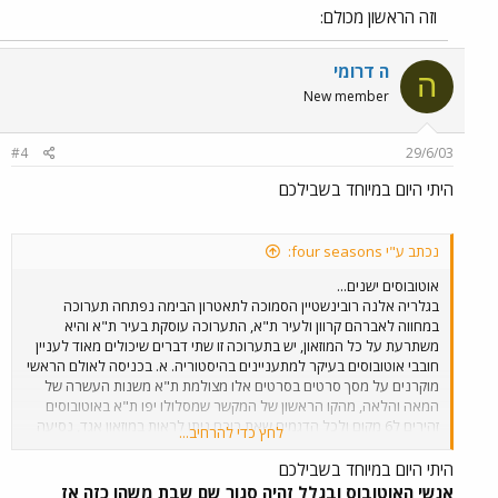
וזה הראשון מכולם:
ה דרומי
ה
New member
#4
29/6/03
היתי היום במיוחד בשבילכם
נכתב ע"י four seasons:
אוטובוסים ישנים...
בגלריה אלנה רובינשטיין הסמוכה לתאטרון הבימה נפתחה תערוכה
במחווה לאברהם קרוון ולעיר ת"א, התערוכה עוסקת בעיר ת"א והיא
משתרעת על כל המוזאון, יש בתערוכה זו שתי דברים שיכולים מאוד לעניין
חובבי אוטובוסים בעיקר למתעניינים בהיסטוריה. א. בכניסה לאולם הראשי
מוקרנים על מסך סרטים בסרטים אלו מצולמת ת"א משנות העשרה של
המאה והלאה, מהקו הראשון של המקשר שמסלולו יפו ת"א באוטובוסים
זהירים ל6 מקום ולכל הדגמים שאת רובם ניתן לראות במוזאון אגד, נסיעה
לחץ כדי להרחיב...
באוטובוס לילנד טייגר תיירותי עם חלונות למעלה (לינק מצורף) אבל אם
דלת נפתחת ידנית, היו עוד כאלה חוץ מלילנד?, בכל אופן זה ממש מדהים
היתי היום במיוחד בשבילכם
לראות את דיגמי האוטובוסים בת"א, ת"א מחליפה דיגמי אוטובוסים כמו
אנשי האוטובוס ובגלל זהיה סגור שם שבת משהו כזה אז