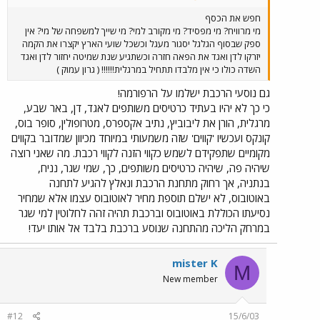
בזכותן קיימת בארץ תחבורה ציבורית אוטובוסית ראויה לשמה, וכעת הכל
הולך להיהרס בגלל הרפורמה.
חפש את הכסף
מי מרוויח? מי מפסיד? מי מקורב למי? מי שייך למשפחה של מי? אין
ספק שבסוף הגלגל יסגור מעגל וכשכל שועי הארץ יקצרו את הקמה
יזרקו לדן ואגד את הפאה חזרה וכשתגיע שנת שמיטה יחזור לדן ואגד
השדה כולו כי אין מלבדו תתחיל במרגלית!!!!!! ( גרון עמוק )
גם נוסעי הרכבת ישלמו על הרפורמה!
כי כך לא יהיו בעתיד כרטיסים משותפים לאגד, דן, באר שבע,
מרגלית, הורן את ליבוביץ, נתיב אקספרס, מטרופולין, סופר בוס,
קונקס ועכשיו 'קווים' שזה משמעותי במיוחד מכיוון שמדובר בקווים
מקומיים שתפקידם לשמש כקווי הזנה לקווי רכבת. מה שאני רוצה
שיהיה פה, שיהיה כרטיסים משותפים, כך, שמי שגר, נניח,
בנתניה, אך רחוק מתחנת הרכבת ונאלץ להגיע לתחנה
באוטובוס, לא ישלם תוספת מחיר לאוטובוס עצמו אלא שמחיר
נסיעתו הכוללת באוטובוס וברכבת תהיה זהה לחלוטין למי שגר
במרחק הליכה מהתחנה שנוסע ברכבת בלבד אל אותו יעד!
mister K
M
New member
#12
15/6/03