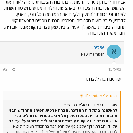
אביגדור ליברמן מסר כי הרפורמה בתחבורה הציבורית נועדה לעודד את
השימוש התחבורה הציבורית, באמצעות הוזלת התעריפים ושיפור השרות
לציבור וכי בכוונתו להמשיך ולקדם את הרפורמה בכל חלקי הארץ.
לדבריו, כי בשבועות הקרובים יתפרסמו מכרזים נוספים להפעלת קווי
תחבורה ציבורית באשקלון, עפולה, בית שאן ונצרת. מקור: אבנר עובדיה,
דובר משרד התחבורה
איליה.
א
New member
#2
15/6/03
יפורסם מכרז לנצרת!
נכתב ע"י Brendan:
אוטובוסים במחירים הזולים בכ- 25%
לראשונה בתולדות המדינה: חברה פרטית תפעיל מהחודש הבא
תחבורה ציבורית במטרופולין תל אביב במחירים הזולים בכ-
25% מדובר ב- 23 קווים עירוניים ומטרופוליניים שהופעלו עד כה
על ידי חברת "דן"
שלב נוסף של הרפורמה בתחבורה הציבורית יוצא
לדרך. חברת ההסעות הפרטית "קווים" תפעיל מ- 1 ביולי את קווי התחבורה