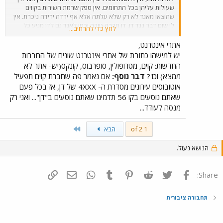
שעולות עליהן בכל התחומים. אין ספק שרמת השירות בקווים
שהוצאו מאגד לא רק שלא עלתה אלא אף ירדה ירידה ניכרת. אין
לי שום דבר נגד דן, דן חברה טובה וכמו לאגד גם לדן מגיע כל
לחץ כדי להרחיב...
הקרדיט על התפתחות התחבורה האוטובוסית בארץ. בניגוד
לחברות החדשות כמובן, שלצערי רק הורסות. מאוד הייתי רוצה
אתרי אינטרנט,
לראות את אגד ודן מתאחדות נגד החברות החדשות, לטובת כל
יש למישהו כתובת של אתרי אינטרנט שונים של החברות
נוסעי האוטובוסים בישראל.
החדשות: קוים, מטרופולין, סופרבוס, קונקס(יש- אתר לא
ממצא) וכו'?
דבר נוסף:
אם נאמר פה שחברת קוים תפעיל
אוטובוסים עירונים מסדרת ה- 4XXX של דן, אז בכל פעם
שאתם נוסעים בקו 56 תדמינו שאתם נוסעים ב"דן"... ואני רק
מנסה לעודד...
Last
1 of 2
הבא
הנושא נעול.
פייסבוק
Twitter
Reddit
Pinterest
Tumblr
WhatsApp
דואר אלקטרוני
הוסף קישור
Share:
תחבורה ציבורית