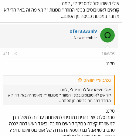
כבר "מפעיל התחבורה הציבורית השלישי בגודלו בארץ" על חשבון דן
אולי מישהו יכול להסביר לי , למה
כמובן.
קוראים לאוטובוסים בכינוי המוזר " מכונות "? מאיפה זה בא? הרי לא
מדובר במכונות כביסה מן הסתם...
ofer3333niv
O
New member
#21
16/6/03
סלנג
נכתב ע"י יהוושע:
אולי מישהו יכול להסביר לי , למה
קוראים לאוטובוסים בכינוי המוזר " מכונות "? מאיפה זה בא? הרי לא
מדובר במכונות כביסה מן הסתם...
סלנג
סתם סלנג של נהגים כמו כינוי למשמרות עבודה למשל בדן
למשמרת קצרה בבוקר קוראים חתיכה ובאגד ראש למה ?ככה
סתם ביטוי אבל גם קופסא זו הגדרה של אוטובוס ואוטו גרוע ?