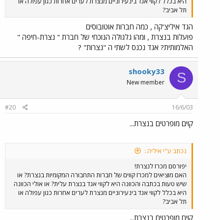
היא בכלל לקווי אגד בינעירוניים מנצרת לערים אחרות כגון עפולה או
תל אביב?
הגד איליצ'קה , כמה חברות אוטובוסים
פועלות בנצרת , ומהו גלגולה הנוכחי של חברת " נצרת-חיפה "
האלמותית? אגד נכנס לשתי ה "נצרות" ?
shooky33
S
New member
#20
16/6/03
קוים מופרטים בנצרת...
נכתב ע"י איליה.:
יפורסם מכרז לנצרת!
האם מוציאים למכרז קווים של חברות התחבורה המקומיות בנצרת? או
שיש טעות בכתבה והכוונה היא לקווי אגד בנצרת עלית? או אולי הכוונה
היא בכלל לקווי אגד בינעירוניים מנצרת לערים אחרות כגון עפולה או
תל אביב?
קוים מופרטים בנצרת...