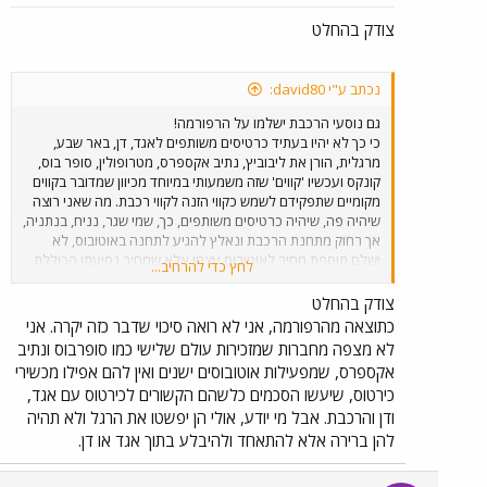
צודק בהחלט
נכתב ע"י david80:
גם נוסעי הרכבת ישלמו על הרפורמה!
כי כך לא יהיו בעתיד כרטיסים משותפים לאגד, דן, באר שבע,
מרגלית, הורן את ליבוביץ, נתיב אקספרס, מטרופולין, סופר בוס,
קונקס ועכשיו 'קווים' שזה משמעותי במיוחד מכיוון שמדובר בקווים
מקומיים שתפקידם לשמש כקווי הזנה לקווי רכבת. מה שאני רוצה
שיהיה פה, שיהיה כרטיסים משותפים, כך, שמי שגר, נניח, בנתניה,
אך רחוק מתחנת הרכבת ונאלץ להגיע לתחנה באוטובוס, לא
ישלם תוספת מחיר לאוטובוס עצמו אלא שמחיר נסיעתו הכוללת
לחץ כדי להרחיב...
באוטובוס וברכבת תהיה זהה לחלוטין למי שגר במרחק הליכה
מהתחנה שנוסע ברכבת בלבד אל אותו יעד!
צודק בהחלט
כתוצאה מהרפורמה, אני לא רואה סיכוי שדבר כזה יקרה. אני
לא מצפה מחברות שמזכירות עולם שלישי כמו סופרבוס ונתיב
אקספרס, שמפעילות אוטובוסים ישנים ואין להם אפילו מכשירי
כירטוס, שיעשו הסכמים כלשהם הקשורים לכירטוס עם אגד,
ודן והרכבת. אבל מי יודע, אולי הן יפשטו את הרגל ולא תהיה
להן ברירה אלא להתאחד ולהיבלע בתוך אגד או דן.