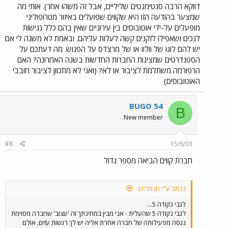
דווקא הרבה סנטימנטים שליליים, אבל זה משהו אחר). אותי מה
שמצער בהודעה הזו היא שקווים שפועלים באיזור מטרופוליני
מופעלים על-ידי אוטובוסים בין עירוניים שאין בהם כלל נגישות
לנכים ושאפילו לזקנים קשה לעלות עליהם. ובאמת לא משנה לי אם
יש להם לוגו של וולוו או של מרצדס על הפגוש. מה דעתכם על
הסטנדרטים שמציגות החברות החדשות בשנה האחרונה? האם
הרפורמה משתלמת לציבור או לא? (ואני לא מתכוון לציבור חובבי
האוטובוסים)
BUGO 54
B
New member
#8
15/6/03
חברת קווים הביאה מספר גדול
נכתב ע"י חן מלינג:
לגבי נקודה 5...
לגבי נקודה 5 שהעלית - אני מבין במחינתך זה 'עצוב' שחברה מסוימת
נגסה מפעילותה של חברה אחרת אליה יש לך רגשות עזים, אולם