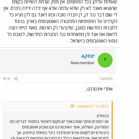
שעולות עליהן בכל התחומים. אין ספק שרמת השירות בקווים
שהוצאו מאגד לא רק שלא עלתה אלא אף ירדה ירידה ניכרת. אין
לי שום דבר נגד דן, דן חברה טובה וכמו לאגד גם לדן מגיע כל
הקרדיט על התפתחות התחבורה האוטובוסית בארץ. בניגוד
לחברות החדשות כמובן, שלצערי רק הורסות. מאוד הייתי רוצה
לראות את אגד ודן מתאחדות נגד החברות החדשות, לטובת כל
נוסעי האוטובוסים בישראל.
יצחקA
י
New member
#16
16/6/03
אתרי אינטרנט,
נכתב ע"י mister K:
בהחלט
אני מסכים איתך שגם באגד יש מקום לשיפור במספר דברים כמו
המודיעין, השילוט, אתר האינטרנט וגם שיבוץ אוטובוסים
בינעירוניים לקווים עירוניים (הדבר ניכר במיוחד בחיפה). אך
למרות זאת, אין להשוות בכלל בין החברות החדשות לבין אגד ודן