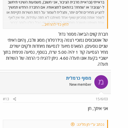
בראייתי (ובראיית מרבית הציבור, אני חשוב), משמעות השינוי תיחשב
ל-'עצובה' או 'שמחה' בהתאם לתוצאותיו. אם החברה החדש תמשיך
להציע מחירים זולים יותר, ותצליח לשמור על רמת השירות הקיימת או
לשפר אותה (ומכיוון שאף אחד מאיתנו לא חוזה עתידות, אזי אין לאף
אחד מאיתנו תשובה מוחלטת לשאלה זו) אזי נוכל כולנו לומר 'ברוך
לחץ כדי להרחיב...
שפטרנו' מה-'מונופול' של 'דן' (שכמובן, הוחלף במונופול אחר). אני
מרשה לעצמי לכתוב את הנ"ל מתוך תקווה שלא תיקח אותם באופן
חברת קווים הביאה מספר גדול
אישי, אלא בתור משקיף מהצד, שאין לו כל צל של סנטימנט לחברות
של אוטובוסים נמוכיי רצפה (נידרפלור) מסוג וולבו, (היום ראיתי
'דן' ו-'אגד' (לגבי האחרונה יש לי דווקא הרבה סנטימנטים שליליים,
שניים נוסעים). המארס מיועד לנסיעות מיוחדות ולקוים ישירים.
אבל זה משהו אחר). אותי מה שמצער בהודעה הזו היא שקווים
מחיר הנסיעה קוד 1 יהיה 5.00 ש"ח, בנוסף, נסיעה פנימית בתוך
שפועלים באיזור מטרופוליני מופעלים על-ידי אוטובוסים בין עירוניים
ישוביי בקעת אונו תעלה 4.60. ניתן להניח כי הרמה של השירות
שאין בהם כלל נגישות לנכים ושאפילו לזקנים קשה לעלות עליהם.
תעלה.
ובאמת לא משנה לי אם יש להם לוגו של וולוו או של מרצדס על
הפגוש. מה דעתכם על הסטנדרטים שמציגות החברות החדשות
בשנה האחרונה? האם הרפורמה משתלמת לציבור או לא? (ואני לא
מסוף כרמלית
מתכוון לציבור חובבי האוטובוסים)
מ
New member
#13
15/6/03
אני איתך, חן
נכתב ע"י חן מלינג: