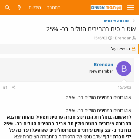
התחבר
הירשם
תחבורה ציבורית
אוטובוסים במחירים הזולים בכ- 25%
פ
פ
15/6/03
Brendan
ו
ו
ת
הנושא נעול.
ר
ח
ס
ה
ם
Brendan
נ
ב
B
ו
ת
New member
ש
א
א
ר
#1
15/6/03
י
ך
אוטובוסים במחירים הזולים בכ- 25%
אוטובוסים במחירים הזולים בכ- 25%
לראשונה בתולדות המדינה: חברה פרטית תפעיל מהחודש הבא
תחבורה ציבורית במטרופולין תל אביב במחירים הזולים בכ- 25%
מדובר ב- 23 קווים עירוניים ומטרופוליניים שהופעלו עד כה על
ידי חברת "דן"
שלב נוסף של הרפורמה בתחבורה הציבורית יוצא