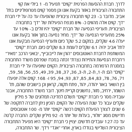
לדרך. חברת ההסעות הפרטית "קווים" תפעיל מ- 1 ביולי את קווי
התחבורה הציבורית באזור בקעת אונו וכן מספר קווים מטרופוליניים בתל
אביב. מדובר ב- 23 קווי תחבורה ציבורית שהופעלו עד כה על ידי חברת
"דן". קווים אלה מהווים כ- 8% מנפח הפעילות של "דן" בתחבורה
הציבורית. תעריפי הנסיעה של חברת "קווים" יהיו זולים ב- 10% עד
25% מתעריפי הנסיעה של "דן". מחיר נסיעה בתוך אזור בקעת אונו
יעלה 4.6 שקלים, במקום 5.2 שקל כיום ותעריף הנסיעה מבקעת אונו
לתל אביב יהיה 6.1 שקלים לעומת 8.3 שקלים כיום. חברת "קווים"
המשותפת לחברת האוטובוסים "הורן את לייבוביץ", יבואני הרכב "מאיר"
ו"חברת הנסיעות והתיירות נצרת" זכתה במכרז שפרסם משרד התחבורה
במסגרת הרפורמה בתחבורה הציבורית. הקווים שיופעלו על ידי חברת
"קווים" הם: ת-1, ת-2, ת-3, 36, 37, 38, 39, 49, 55, 56, 58, 59,
71, 76, 78, 83, 84, 85, 87, 93, 94, 95 ו- 168. קווים אלה יופעלו
בין השאר באור יהודה, יהוד, פתח תקווה, קראון וכן בישובים שוהם, תל
השומר, ירחיב, מזור, נחשונים וקריית חינוך. דובר משרד התחבורה, אבנר
עובדיה מסר כי חברת "קווים" תשלם למדינה תמלוגים של 5 מיליון
שקלים עבור כל שנת הפעלה של הקווים. הזכיון ניתן לחברה לתקופה של
6 שנים. לצורך הפעלת הקווים רכשה "קווים" יותר מ- 100 אוטובוסים
חדישים מסוג "וולוו", בעלות של יותר מ- 92 מיליון שקלים. החברה קלטה
עד כה 127 עובדים חדשים. יצויין כי חברת "קווים" היא מפעיל התחבורה
הציבורית השלישי בגודלו בארץ, אחרי "אגד" ו"דן". שר התחבורה,