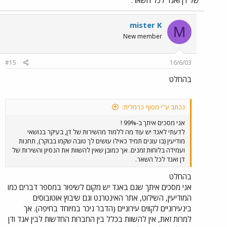
של דן ואגד לכל השאר.
לכל מיני חברות חדשות ולא מנוסות שבין כל הנזקים שהן
גורמות, הן גם מכניסות אוטובוסים בינעירוניים לקווים עירוניים
שמופעלים שנים על גבי שנים באמצעות אוטובוסים עירוניים
mister K
M
בלבד??? והדבר העצוב ביותר הוא שאף אחד לא שם לזה סוף,
New member
וכל הזמן יוצאים למכרזים עוד ועוד קווים שגם בהם תרד רמת
השירות ירידה דראסטית לאחר הורדת מחירי הנסיעה עם
המעבר לחברות החדשות וכמובן העלאתם מחדש לאחר זמן
#15
16/6/03
מה. עד מתי?!?!?!?!
וסילחו לי בבקשה על כתיבתי העצבנית בנושא
זה, פשוט כנוסע וכחובב תחבורה ציבורית, ממש מרתיח אותי שמערכת
בהחלט
התחבורה הולכת שנים אחורנית ומבצעת רפורמה שהורסת את
התחבורה הציבורית בארץ. והדבר שמרגיז אותי במיוחד הוא שלוקחים
קווים משתי החברות הטובות והמנוסות ביותר בישראל, אגד ודן, שאך ורק
נכתב ע"י מסוף כרמלית:
בזכותן קיימת בארץ תחבורה ציבורית אוטובוסית ראויה לשמה, וכעת הכל
הולך להיהרס בגלל הרפורמה.
אני מסכים איתך ב-99% !
לדעתי לאגד יש עוד מה ללמוד מהשירות של דן, בעיקר בנושאי
מודיעין (בו עונים תמיד כאילו עושים לך טובה שקמו בבוקר), תחנות
ועמידה בלוחות זמנים. אך כמובן שאין להשוות את הנסיון והשירות של
דן ואגד לכל השאר.
בהחלט
אני מסכים איתך שגם באגד יש מקום לשיפור במספר דברים כמו
המודיעין, השילוט, אתר האינטרנט וגם שיבוץ אוטובוסים
בינעירוניים לקווים עירוניים (הדבר ניכר במיוחד בחיפה). אך
למרות זאת, אין להשוות בכלל בין החברות החדשות לבין אגד ודן