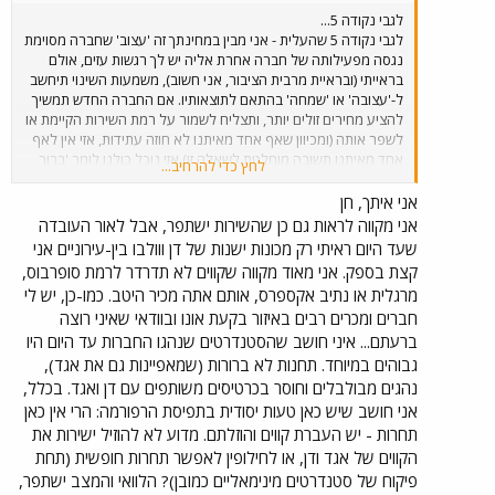
לגבי נקודה 5...
לגבי נקודה 5 שהעלית - אני מבין במחינתך זה 'עצוב' שחברה מסוימת
נגסה מפעילותה של חברה אחרת אליה יש לך רגשות עזים, אולם
בראייתי (ובראיית מרבית הציבור, אני חשוב), משמעות השינוי תיחשב
ל-'עצובה' או 'שמחה' בהתאם לתוצאותיו. אם החברה החדש תמשיך
להציע מחירים זולים יותר, ותצליח לשמור על רמת השירות הקיימת או
לשפר אותה (ומכיוון שאף אחד מאיתנו לא חוזה עתידות, אזי אין לאף
אחד מאיתנו תשובה מוחלטת לשאלה זו) אזי נוכל כולנו לומר 'ברוך
לחץ כדי להרחיב...
שפטרנו' מה-'מונופול' של 'דן' (שכמובן, הוחלף במונופול אחר). אני
מרשה לעצמי לכתוב את הנ"ל מתוך תקווה שלא תיקח אותם באופן
אני איתך, חן
אישי, אלא בתור משקיף מהצד, שאין לו כל צל של סנטימנט לחברות
אני מקווה לראות גם כן שהשירות ישתפר, אבל לאור העובדה
'דן' ו-'אגד' (לגבי האחרונה יש לי דווקא הרבה סנטימנטים שליליים,
שעד היום ראיתי רק מכונות ישנות של דן ווולבו בין-עירוניים אני
אבל זה משהו אחר). אותי מה שמצער בהודעה הזו היא שקווים
קצת בספק. אני מאוד מקווה שקווים לא תדרדר לרמת סופרבוס,
שפועלים באיזור מטרופוליני מופעלים על-ידי אוטובוסים בין עירוניים
מרגלית או נתיב אקספרס, אותם אתה מכיר היטב. כמו-כן, יש לי
שאין בהם כלל נגישות לנכים ושאפילו לזקנים קשה לעלות עליהם.
חברים ומכרים רבים באיזור בקעת אונו ובוודאי שאיני רוצה
ובאמת לא משנה לי אם יש להם לוגו של וולוו או של מרצדס על
הפגוש. מה דעתכם על הסטנדרטים שמציגות החברות החדשות
ברעתם... איני חושב שהסטנדרטים שנהגו החברות עד היום היו
בשנה האחרונה? האם הרפורמה משתלמת לציבור או לא? (ואני לא
גבוהים במיוחד. תחנות לא ברורות (שמאפיינות גם את אגד),
מתכוון לציבור חובבי האוטובוסים)
נהגים מבולבלים וחוסר בכרטיסים משותפים עם דן ואגד. בכלל,
אני חושב שיש כאן טעות יסודית בתפיסת הרפורמה: הרי אין כאן
תחרות - יש העברת קווים והוזלתם. מדוע לא להוזיל ישירות את
הקווים של אגד ודן, או לחילופין לאפשר תחרות חופשית (תחת
פיקוח של סטנדרטים מינימאליים כמובן)? הלוואי והמצב ישתפר,