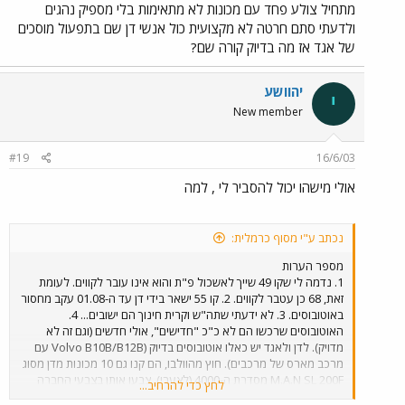
מתחיל צולע פחד עם מכונות לא מתאימות בלי מספיק נהגים
ולדעתי סתם חרטה לא מקצועית כול אנשי דן שם בתפעול מוסכים
של אגד אז מה בדיוק קורה שם?
יהוושע
י
New member
#19
16/6/03
אולי מישהו יכול להסביר לי , למה
נכתב ע"י מסוף כרמלית:
מספר הערות
1. נדמה לי שקו 49 שייך לאשכול פ"ת והוא אינו עובר לקווים. לעומת
זאת, 68 כן עטבר לקווים. 2. קו 55 ישאר בידי דן עד ה-01.08 עקב מחסור
באוטובוסים. 3. לא ידעתי שתה"ש וקרית חינוך הם ישובים... 4.
האוטובוסים שרכשו הם לא כ"כ "חדישים", אולי חדשים (וגם זה לא
מדויק). לדן ולאגד יש כאלו אוטובוסים בדיוק (Volvo B10B/B12B עם
מרכב מארס של מרכבים). חוץ מהוולבו, הם קנו גם 10 מכונות מדן מסוג
M.A.N SL 200F מסדרת ה-4000 (לצערי), צבעו אותן בצבעי החברה
לחץ כדי להרחיב...
וכרגע הם חונים בחניון אגד באזור. 5. עצוב שחברה שרק הוקמה היא