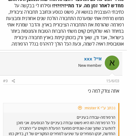
מחדש לאחר זמן מה. עד מתי?!?!?!?!
וסילחו לי בבקשה על
כתיבתי העצבנית בנושא זה, פשוט כנוסע וכחובב תחבורה ציבורית,
ממש מרתיח אותי שמערכת התחבורה הולכת שנים אחורנית ומבצעת
רפורמה שהורסת את התחבורה הציבורית בארץ. והדבר שמרגיז אותי
במיוחד הוא שלוקחים קווים משתי החברות הטובות והמנוסות ביותר
בישראל, אגד ודן, שאך ורק בזכותן קיימת בארץ תחבורה ציבורית
אוטובוסית ראויה לשמה, וכעת הכל הולך להיהרס בגלל הרפורמה.
אייל xxx
א
New member
#9
15/6/03
אתה צודק למה כי
נכתב ע"י mister K:
הרפורמה-עבודה בעיניים
כל הרפורמה הזו היא פשוט עבודה בעיניים על הנוסעים. אני מוכן
להתערב שתוך שנה-שנתיים ממועד הפעלת הקווים ע"י החברה
החדשה, יזנקו המחירים עד שיגיעו למחירים המקוריים של דן, בדיוק כמו