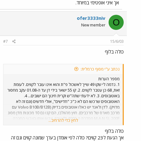
אך איני אופטימי במיוחד.
ofer3333niv
O
New member
#7
15/6/03
כולה בלוף
נכתב ע"י מסוף כרמלית:
מספר הערות
1. נדמה לי שקו 49 שייך לאשכול פ"ת והוא אינו עובר לקווים. לעומת
זאת, 68 כן עטבר לקווים. 2. קו 55 ישאר בידי דן עד ה-01.08 עקב מחסור
באוטובוסים. 3. לא ידעתי שתה"ש וקרית חינוך הם ישובים... 4.
האוטובוסים שרכשו הם לא כ"כ "חדישים", אולי חדשים (וגם זה לא
מדויק). לדן ולאגד יש כאלו אוטובוסים בדיוק (Volvo B10B/B12B עם
מרכב מארס של מרכבים). חוץ מהוולבו, הם קנו גם 10 מכונות מדן מסוג
M.A.N SL 200F מסדרת ה-4000 (לצערי), צבעו אותן בצבעי החברה
לחץ כדי להרחיב...
וכרגע הם חונים בחניון אגד באזור. 5. עצוב שחברה שרק הוקמה היא
כבר "מפעיל התחבורה הציבורית השלישי בגודלו בארץ" על חשבון דן
כולה בלוף
כמובן.
אך הגעת ל23 קווים? כולה לפי אומדן בערך שמונה קווים וגם זה