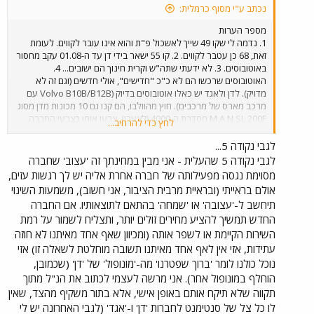
נכתב ע"י מסוף כרמלית:
מספר הערות
1. נדמה לי שקו 49 שייך לאשכול פ"ת והוא אינו עובר לקווים. לעומת
זאת, 68 כן עטבר לקווים. 2. קו 55 ישאר בידי דן עד ה-01.08 עקב מחסור
באוטובוסים. 3. לא ידעתי שתה"ש וקרית חינוך הם ישובים... 4.
האוטובוסים שרכשו הם לא כ"כ "חדישים", אולי חדשים (וגם זה לא
מדויק). לדן ולאגד יש כאלו אוטובוסים בדיוק (Volvo B10B/B12B עם
מרכב מארס של מרכבים). חוץ מהוולבו, הם קנו גם 10 מכונות מדן מסוג
M.A.N SL 200F מסדרת ה-4000 (לצערי), צבעו אותן בצבעי החברה
לחץ כדי להרחיב...
וכרגע הם חונים בחניון אגד באזור. 5. עצוב שחברה שרק הוקמה היא
כבר "מפעיל התחבורה הציבורית השלישי בגודלו בארץ" על חשבון דן
לגבי נקודה 5...
כמובן.
לגבי נקודה 5 שהעלית - אני מבין במחינתך זה 'עצוב' שחברה
מסוימת נגסה מפעילותה של חברה אחרת אליה יש לך רגשות עזים,
אולם בראייתי (ובראיית מרבית הציבור, אני חשוב), משמעות השינוי
תיחשב ל-'עצובה' או 'שמחה' בהתאם לתוצאותיו. אם החברה
החדש תמשיך להציע מחירים זולים יותר, ותצליח לשמור על רמת
השירות הקיימת או לשפר אותה (ומכיוון שאף אחד מאיתנו לא חוזה
עתידות, אזי אין לאף אחד מאיתנו תשובה מוחלטת לשאלה זו) אזי
נוכל כולנו לומר 'ברוך שפטרנו' מה-'מונופול' של 'דן' (שכמובן,
הוחלף במונופול אחר). אני מרשה לעצמי לכתוב את הנ"ל מתוך
תקווה שלא תיקח אותם באופן אישי, אלא בתור משקיף מהצד, שאין
לו כל צל של סנטימנט לחברות 'דן' ו-'אגד' (לגבי האחרונה יש לי