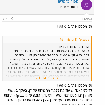
מסוף כרמלית
מ
New member
#14
15/6/03
אני מסכים איתך ב-99% !
נכתב ע"י mister K:
הרפורמה-עבודה בעיניים
כל הרפורמה הזו היא פשוט עבודה בעיניים על הנוסעים. אני מוכן
להתערב שתוך שנה-שנתיים ממועד הפעלת הקווים ע"י החברה
החדשה, יזנקו המחירים עד שיגיעו למחירים המקוריים של דן, בדיוק כמו
שקורה בקווי ת"א-באר שבע. חוץ מזה, אם חברת קווים באמת תפעיל
אוטובוסים בינעירוניים בקווים שברשותה, הרי שאנשיה לא מבינים דבר
וחצי דבר בתחבורה ציבורית עירונית. הרוב המוחלט של הקווים שיועברו
לחברה (כולל קו 68 שמשום מה לא מופיע ברשימת הקווים אך לצערי גם
לחץ כדי להרחיב...
עליו נפל רוע הגזירה להילקח מדן) הם קווים עירוניים לכל דבר! אסור
בשום פנים ואופן להפעיל בהם אוטובוסים בינעירוניים כמו ה-B10B ו-
אני מסכים איתך ב-99% !
B12B. יש להפעיל בקווים האלה אוטובוסים עירוניים בלבד!
מתי כבר
לדעתי לאגד יש עוד מה ללמוד מהשירות של דן, בעיקר בנושאי
יבינו אנשי משרד התחבורה שהרפורמה היא אסון לתחבורה
מודיעין (בו עונים תמיד כאילו עושים לך טובה שקמו בבוקר), תחנות
הציבורית בישראל??? מה היה רע אם היו משאירים את כל
ועמידה בלוחות זמנים. אך כמובן שאין להשוות את הנסיון והשירות
הקווים בידיהן המנוסות של "אגד" ו"דן" במקום להעביר אותם