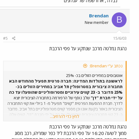
נבלה , אז זו שפה של עגלונים
Brendan
B
New member
#5
15/6/03
נהגת נמלטה מרכב שנתקע על פסי הרכבת
נכתב ע"י Brendan:
אוטובוסים במחירים הזולים בכ- 25%
לראשונה בתולדות המדינה: חברה פרטית תפעיל מהחודש הבא
תחבורה ציבורית במטרופולין תל אביב במחירים הזולים בכ-
25% מדובר ב- 23 קווים עירוניים ומטרופוליניים שהופעלו עד כה
על ידי חברת "דן"
שלב נוסף של הרפורמה בתחבורה הציבורית יוצא
לדרך. חברת ההסעות הפרטית "קווים" תפעיל מ- 1 ביולי את קווי התחבורה
הציבורית באזור בקעת אונו וכן מספר קווים מטרופוליניים בתל אביב. מדובר
ב- 23 קווי תחבורה ציבורית שהופעלו עד כה על ידי חברת "דן". קווים אלה
לחץ כדי להרחיב...
מהווים כ- 8% מנפח הפעילות של "דן" בתחבורה הציבורית. תעריפי
הנסיעה של חברת "קווים" יהיו זולים ב- 10% עד 25% מתעריפי הנסיעה
נהגת נמלטה מרכב שנתקע על פסי הרכבת
של "דן". מחיר נסיעה בתוך אזור בקעת אונו יעלה 4.6 שקלים, במקום 5.2
סמוך לשעה 16:20 על פסי הרכבת ליד כפר שמריהו, רכב מסוג
שקל כיום ותעריף הנסיעה מבקעת אונו לתל אביב יהיה 6.1 שקלים לעומת