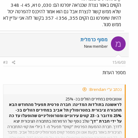
הקווים באזור נצרת שכנראה יופרטו הם: 030, 10א, 45 ו- 348
שלא ממש קשור לנצרת אבל גם הוא אמור להיכנס להפרטה יכול
להיות שיופרטו גם הקוים 355, 356 ו- 357 בקשר לזה אני עדיין לא
ממש סגור.
מסוף כרמלית
מ
New member
#3
15/6/03
מספר הערות
נכתב ע"י Brendan:
אוטובוסים במחירים הזולים בכ- 25%
לראשונה בתולדות המדינה: חברה פרטית תפעיל מהחודש הבא
תחבורה ציבורית במטרופולין תל אביב במחירים הזולים בכ-
25% מדובר ב- 23 קווים עירוניים ומטרופוליניים שהופעלו עד כה
על ידי חברת "דן"
שלב נוסף של הרפורמה בתחבורה הציבורית יוצא
לדרך. חברת ההסעות הפרטית "קווים" תפעיל מ- 1 ביולי את קווי התחבורה
הציבורית באזור בקעת אונו וכן מספר קווים מטרופוליניים בתל אביב. מדובר
ב- 23 קווי תחבורה ציבורית שהופעלו עד כה על ידי חברת "דן". קווים אלה