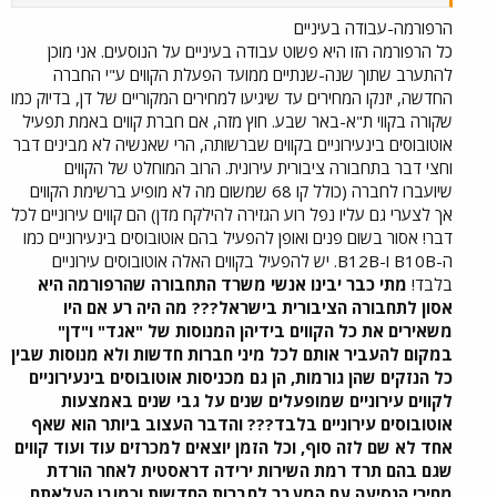
מהווים כ- 8% מנפח הפעילות של "דן" בתחבורה הציבורית. תעריפי
הנסיעה של חברת "קווים" יהיו זולים ב- 10% עד 25% מתעריפי הנסיעה
הרפורמה-עבודה בעיניים
של "דן". מחיר נסיעה בתוך אזור בקעת אונו יעלה 4.6 שקלים, במקום 5.2
כל הרפורמה הזו היא פשוט עבודה בעיניים על הנוסעים. אני מוכן
שקל כיום ותעריף הנסיעה מבקעת אונו לתל אביב יהיה 6.1 שקלים לעומת
להתערב שתוך שנה-שנתיים ממועד הפעלת הקווים ע"י החברה
8.3 שקלים כיום. חברת "קווים" המשותפת לחברת האוטובוסים "הורן את
החדשה, יזנקו המחירים עד שיגיעו למחירים המקוריים של דן, בדיוק כמו
לייבוביץ", יבואני הרכב "מאיר" ו"חברת הנסיעות והתיירות נצרת" זכתה
שקורה בקווי ת"א-באר שבע. חוץ מזה, אם חברת קווים באמת תפעיל
במכרז שפרסם משרד התחבורה במסגרת הרפורמה בתחבורה הציבורית.
אוטובוסים בינעירוניים בקווים שברשותה, הרי שאנשיה לא מבינים דבר
הקווים שיופעלו על ידי חברת "קווים" הם: ת-1, ת-2, ת-3, 36, 37, 38, 39,
49, 55, 56, 58, 59, 71, 76, 78, 83, 84, 85, 87, 93, 94, 95 ו- 168. קווים
וחצי דבר בתחבורה ציבורית עירונית. הרוב המוחלט של הקווים
אלה יופעלו בין השאר באור יהודה, יהוד, פתח תקווה, קראון וכן בישובים
שיועברו לחברה (כולל קו 68 שמשום מה לא מופיע ברשימת הקווים
שוהם, תל השומר, ירחיב, מזור, נחשונים וקריית חינוך. דובר משרד
אך לצערי גם עליו נפל רוע הגזירה להילקח מדן) הם קווים עירוניים לכל
התחבורה, אבנר עובדיה מסר כי חברת "קווים" תשלם למדינה תמלוגים של
דבר! אסור בשום פנים ואופן להפעיל בהם אוטובוסים בינעירוניים כמו
5 מיליון שקלים עבור כל שנת הפעלה של הקווים. הזכיון ניתן לחברה
ה-B10B ו-B12B. יש להפעיל בקווים האלה אוטובוסים עירוניים
לתקופה של 6 שנים. לצורך הפעלת הקווים רכשה "קווים" יותר מ- 100
בלבד!
מתי כבר יבינו אנשי משרד התחבורה שהרפורמה היא
אוטובוסים חדישים מסוג "וולוו", בעלות של יותר מ- 92 מיליון שקלים.
החברה קלטה עד כה 127 עובדים חדשים. יצויין כי חברת "קווים" היא
אסון לתחבורה הציבורית בישראל??? מה היה רע אם היו
מפעיל התחבורה הציבורית השלישי בגודלו בארץ, אחרי "אגד" ו"דן". שר
משאירים את כל הקווים בידיהן המנוסות של "אגד" ו"דן"
התחבורה, אביגדור ליברמן מסר כי הרפורמה בתחבורה הציבורית נועדה
במקום להעביר אותם לכל מיני חברות חדשות ולא מנוסות שבין
לעודד את השימוש התחבורה הציבורית, באמצעות הוזלת התעריפים ושיפור
כל הנזקים שהן גורמות, הן גם מכניסות אוטובוסים בינעירוניים
השרות לציבור וכי בכוונתו להמשיך ולקדם את הרפורמה בכל חלקי הארץ.
לקווים עירוניים שמופעלים שנים על גבי שנים באמצעות
לדבריו, כי בשבועות הקרובים יתפרסמו מכרזים נוספים להפעלת קווי
אוטובוסים עירוניים בלבד??? והדבר העצוב ביותר הוא שאף
תחבורה ציבורית באשקלון, עפולה, בית שאן ונצרת. מקור: אבנר עובדיה,
דובר משרד התחבורה
אחד לא שם לזה סוף, וכל הזמן יוצאים למכרזים עוד ועוד קווים
שגם בהם תרד רמת השירות ירידה דראסטית לאחר הורדת
מחירי הנסיעה עם המעבר לחברות החדשות וכמובן העלאתם