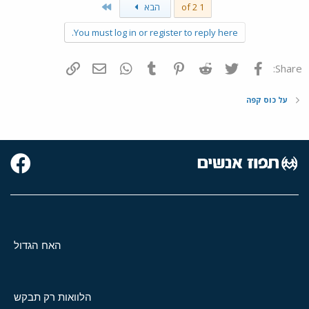
Last
1 of 2
הבא
You must log in or register to reply here.
פייסבוק
Twitter
Reddit
Pinterest
Tumblr
WhatsApp
דואר אלקטרוני
הוסף קישור
Share:
על כוס קפה
האח הגדול
הלוואות רק תבקש