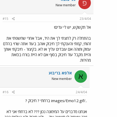
פ
New member
#15
23/4/04
אל תקשקש, יש לי עדים!
בהתחלה רק לחצתי לך את היד, אבל אחרי שחשפתי את
זהותי, קמתי והענקתי לך חיבוק אוהב בעוד אתה שרוי בהלם
עמוק ותוהה אם עובדים עליך או לא. בקיצור - חיבקתי אותך
והיית מקבל עוד חיבוק בסוף אם לא היית בורח בכזאת
מהירות.
אלפא בריבוע
א
New member
#16
24/4/04
../images/Emo12.gif ברחתי ? חיבוק ?
אנחנו מדברים על המימונה נכון ??? לא ברחתי אני לא