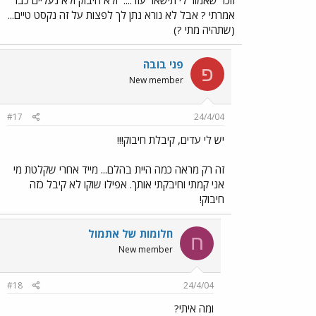
זוכר שאמור לי תישאר עוד....
ולא חיבוק ולא נעליים כבר
אמרתי ? אבל לא נורא נתן לך לפצות על זה נקסט טיים...
(שתהיה מתי ?)
פני בובה
פ
New member
#17
24/4/04
יש לי עדים, קיבלת חיבוק!!!
זה רק מראה כמה היית בהלם... מייד אחרי שקלטת מי
אני קמתי וחיבקתי אותך. אפילו שוקו לא קיבל כזה
חיבוק!
חלומות של אתמול
ח
New member
#18
24/4/04
ומה איתי?