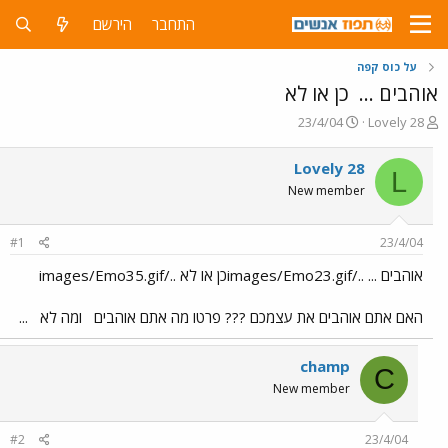
התחבר
הירשם
על כוס קפה
אוהבים ...
כן או לא
פ
פ
23/4/04
Lovely 28
ו
ו
ת
ר
Lovely 28
L
ח
ס
New member
ה
ם
נ
ב
ו
ת
#1
23/4/04
ש
א
א
ר
אוהבים ... ../images/Emo23.gifכן או לא ../images/Emo35.gif
י
ך
האם אתם אוהבים את עצמכם ??? פרטו מה אתם אוהבים
ומה לא
...
champ
C
New member
#2
23/4/04