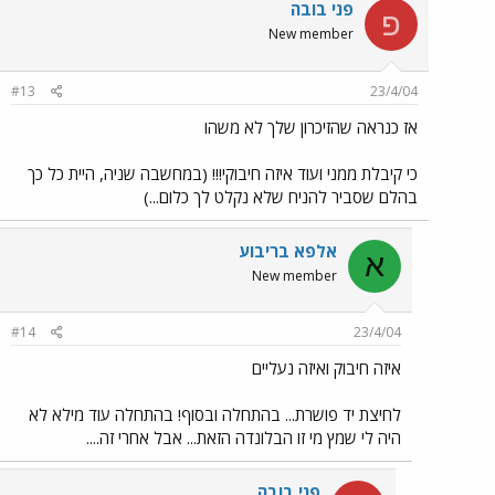
פני בובה
פ
New member
#13
23/4/04
אז כנראה שהזיכרון שלך לא משהו
כי קיבלת ממני ועוד איזה חיבוקי!!! (במחשבה שניה, היית כל כך
בהלם שסביר להניח שלא נקלט לך כלום...)
אלפא בריבוע
א
New member
#14
23/4/04
איזה חיבוק ואיזה נעליים
לחיצת יד פושרת... בהתחלה ובסוף! בהתחלה עוד מילא לא
היה לי שמץ מי זו הבלונדה הזאת... אבל אחרי זה....
פני בובה