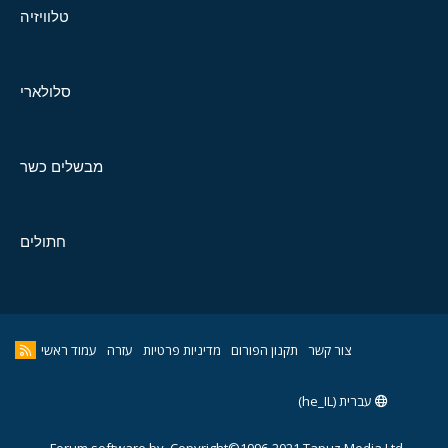
טלוויזיה
סלולארי
מבשלים כשר
חתולים
צור קשר
תקנון הפורום
מדיניות פרטיות
עזרה
עמוד ראשי
עברית (he_IL)