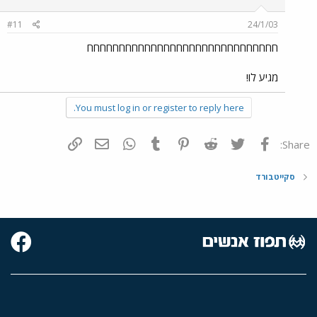
#11
24/1/03
חחחחחחחחחחחחחחחחחחחחחחחחחחחחחח
מגיע לו!
You must log in or register to reply here.
פייסבוק
Twitter
Reddit
Pinterest
Tumblr
WhatsApp
דואר אלקטרוני
הוסף קישור
Share:
סקייטבורד