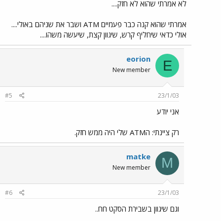
לא אמרתי שהוא לא חזק....
אמרתי שהוא קנה כבר פעמיים ATM ושבר את שניהם באולי....
אולי כדאי שיחליף קרש, שיגוון קצת, שיעשה משהו....
eorion
E
New member
#5
23/1/03
אני יודע
רק ציינתי: הATM שלי היה ממש חזק.
matke
M
New member
#6
23/1/03
וגם שיגוון בשבירת הסקט חח..