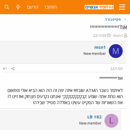
התחבר
הירשם
סקייטבורד
אודיייייייייייייייייייי
פ
פ
22/1/03
msn1
ו
ו
ת
ר
msn1
M
ח
ס
New member
ה
ם
נ
ב
ו
ת
#1
22/1/03
ש
א
א
ר
אודיייייייייייייייייייי
י
ך
לאיתמר נשבר הATM שוב!!!!! איזה יפה זה היה הוא הביא אולי ופתאום
הוא נוחת אתה שומע :קנקקקקקקקק" ואנחנו נקרעים מצחוק ואז זיינו לו
את השאריות של הסקייט עשינו באוללה סטייל שבירה!
LB 182
L
New member