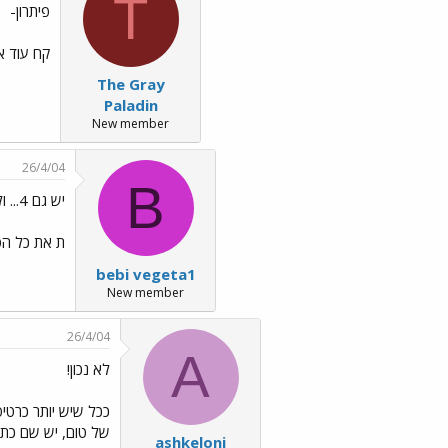
T
פיתרון-
קח עוד אח
The Gray
Paladin
New member
26/4/04
B
יש גם 4... ולא בכל הלוחות רצוי למלו
ת את כל הסלוטים ד
bebi vegeta1
New member
26/4/04
A
לא נכון!
של טום, יש שם כתב
ashkeloni