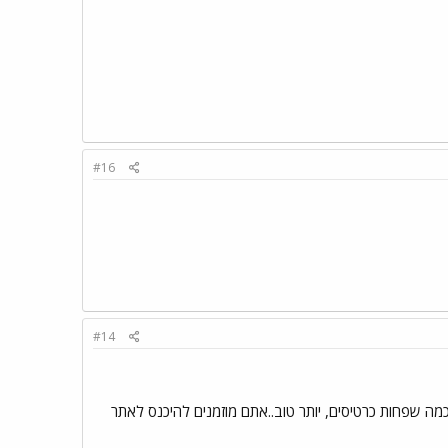
#16
#14
כרטיסים זה פועל פחות טוב זה נכון שיש את האופציה של DUAL CHANNEL אבל כמה שפחות כרטיסים, יותר טוב..אתם מוזמנים להיכנס לאתר