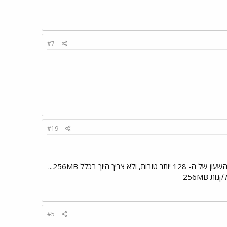
#7
#19
נכון, גם כסף.... אבל 128MB זה פשוט יותר טוב מ- 256MB... לא נשמע הגיוני? אבל זה נכון... מהירויות השעון של ה- 128 יותר טובות, ולא צריך היוך בכלל 256MB...
#5