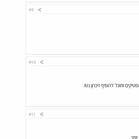
#9
#10
ים ותוכל להוסיף זיכרון נטו
#11
תר...