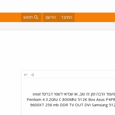
התחבר
הירשם
חיפוש
#1
אני כנראה בקרוב קונה מחשב חדש... מה אתם אומרים על המיפרט הזה? טוב? כי אני מחפש ממש טוב ושזה יחזיק מעמד הרבה זמן. זה טוב, או שכדאי לשפר דברים? Intel
Pentium 4 3.2Ghz C 800Mhz 512K Box Asus P4P8
9600XT 256 mb DDR TV OUT DVI Samsung 512M