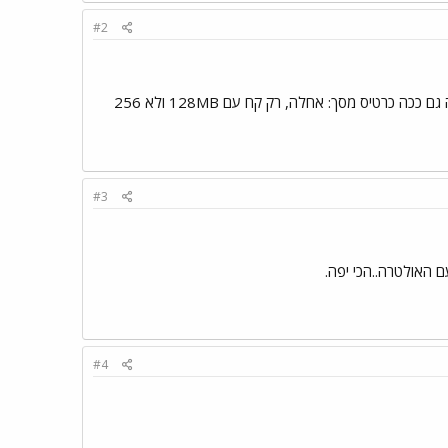
#2
מעבד: קח +AMD 64 3000 במקום לוח-אם: אחלה לוח מארז: לא יודע, כנראה שטוב, לא מכיר... לא הכי משנה גם ככה כרטיס מסך: אחלה, רק קח עם 128MB ולא 256
#3
#4