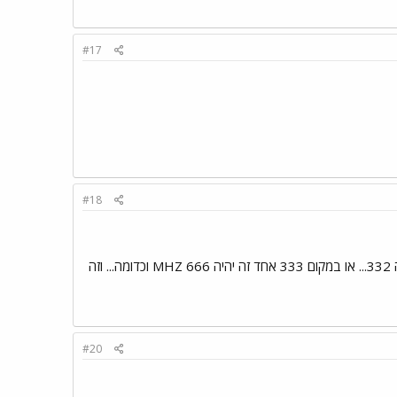
#17
#18
זה אמנם אותה כמות של זכרון (512) אבל המהירות תהיה כפולה בעצם... למשל, במקום 166 אחד זה יהיה 332... או במקום 333 אחד זה יהיה 666 MHZ וכדומה... וזה
#20