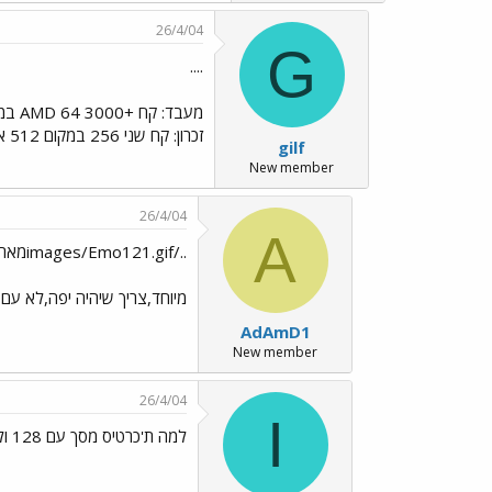
26/4/04
G
....
זכרון: קח שני 256 במקום 512 אחד
gilf
New member
26/4/04
A
../images/Emo121.gifמארז..לדעתי אם קונים מארז
מיוחד,צריך שיהיה יפה,לא עם מאווררים של 1000000000 אינץ' וזה תופס את כל הבית. 
AdAmD1
New member
26/4/04
I
למה ת'כרטיס מסך עם 128 ולא 256?