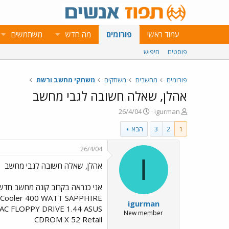
עמוד ראשי
פורומים
מה חדש
משתמשים
פוסטים
חיפוש
פורומים
מחשבים
משחקים
משחקי מחשב ורשת
אהלן, שאלה חשובה לגבי מחשב
פ
פ
26/4/04
igurman
ו
ו
1
2
3
הבא
ת
ר
ח
ס
ה
ם
26/4/04
נ
ב
I
אהלן, שאלה חשובה לגבי מחשב
ו
ת
ש
א
א
ר
י
U Cooler 400 WATT SAPPHIRE
igurman
ך
EAC FLOPPY DRIVE 1.44 ASUS
New member
CDROM X 52 Retail