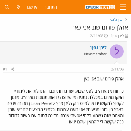
התחבר
הירשם
בון ג`ובי
אהלן פורום שוב אני כאן
פ
פ
לירן גפן1
2/11/08
ו
ו
ת
ר
לירן גפן1
ל
ח
ס
New member
ה
ם
נ
ב
ו
ת
#1
2/11/08
ש
א
א
ר
אהלן פורום שוב אני כאן
י
ך
כן חזרתי מארה"ב לפני שבוע ישר נחתתי וכבר התחלתי את לימודיי
האקדמאיים במכללת נתניה מי שרוצה לראות תמונות מארה"ב מוזמן
לקפוץ למקושרים או לפייס בוק (לירן פרץ Liran Peretz) מה חדש פה
בארץ בון ג'ובי מגיעים? אני רואה עצומות וכלמיני מבצעים להביא אותן
והאמת שזה נשמע בלתי אפשרי אנחנו מדינה קטנה עם בעיות גדולות
ככה שקשה לי להמאין שהם יגיעו