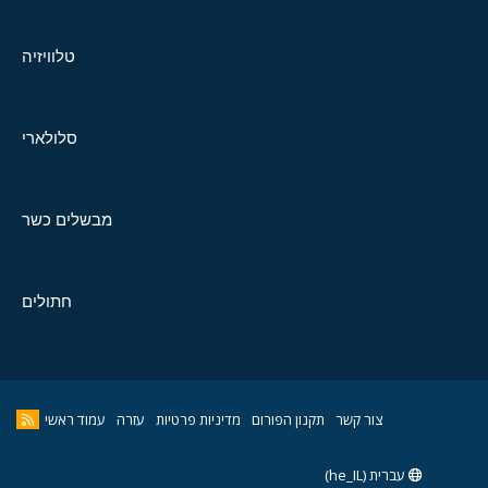
טלוויזיה
סלולארי
מבשלים כשר
חתולים
צור קשר
תקנון הפורום
מדיניות פרטיות
עזרה
עמוד ראשי
עברית (he_IL)