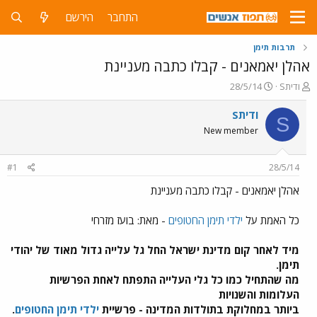
התחבר
הירשם
תרבות תימן
אהלן יאמאנים - קבלו כתבה מעניינת
פ
פ
Sודית
28/5/14
ו
ו
ת
ר
Sודית
S
ח
ס
New member
ה
ם
נ
ב
ו
ת
#1
28/5/14
ש
א
א
ר
אהלן יאמאנים - קבלו כתבה מעניינת
י
ך
כל האמת על
ילדי תימן החטופים
- מאת: בועז מזרחי
מיד לאחר קום מדינת ישראל החל גל עלייה גדול מאוד של יהודי
תימן.
מה שהתחיל כמו כל גלי העלייה התפתח לאחת הפרשיות
העלומות והשנויות
ביותר במחלוקת בתולדות המדינה - פרשיית
ילדי תימן החטופים
.