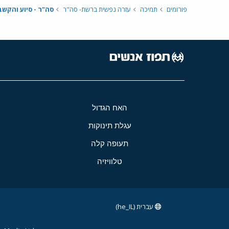
פורומים
תמיכה
עזרה נפשית ברשת- סה"ר
סה"ר - סיוע והקש
האח הגדול
עגלת תינוקות
תעופה קלה
טלוויזיה
עברית (he_IL)