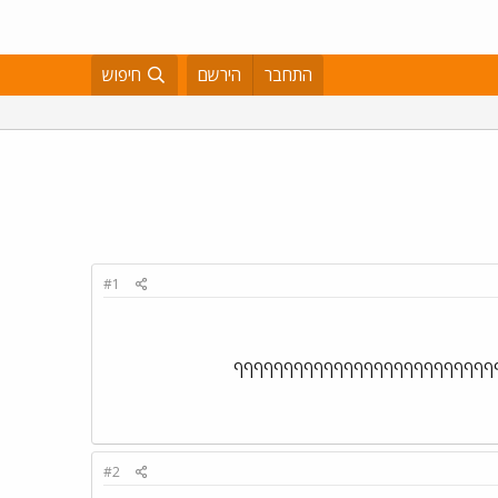
התחבר
הירשם
חיפוש
#1
ףףףףףףףףףףףףףףףףףףףףףףףףףףףףףףףףףף
#2