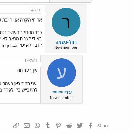
14/7/01
ר
אחותי היקרה אני חייבת ל
כבר מהבוקר האושר נגמר 
בא לי לצרוח מכאב לא יכול
רחל-נשמה
לדבר לא יכולה.....רק הדמע
New member
14/7/01
ע
אין בעד מה
ואני תמיד כאן באמת
להתבייש בלי לפחד בל
עדיייייייייייי
New member
פייסבוק
Twitter
Reddit
Pinterest
Tumblr
WhatsApp
דואר אלקטרונ
הוסף קי
Share: