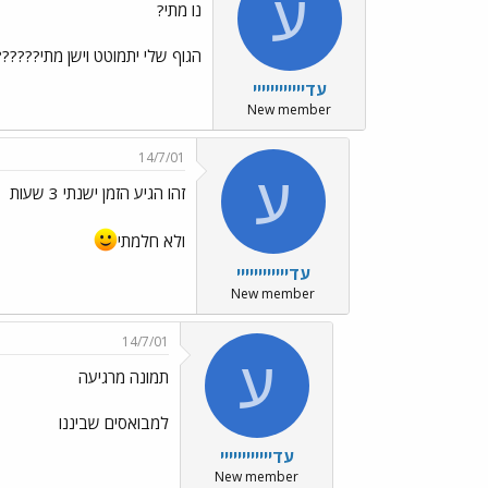
ע
נו מתי?
הגוף שלי יתמוטט וישן מתי??????
עדיייייייייייי
New member
14/7/01
ע
זהו הגיע הזמן ישנתי 3 שעות
ולא חלמתי
עדיייייייייייי
New member
14/7/01
ע
תמונה מרגיעה
למבואסים שביננו
עדיייייייייייי
New member