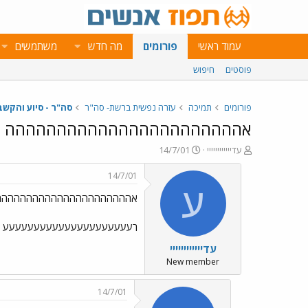
עמוד ראשי
פורומים
מה חדש
משתמשים
פוסטים
חיפוש
פורומים
תמיכה
עזרה נפשית ברשת- סה"ר
סה"ר - סיוע והקש
אההההההההההההההההההההההה
פ
פ
עדיייייייייייי
14/7/01
ו
ו
ת
ר
14/7/01
ח
ס
ע
אהההההההההההההההההההההה
ה
ם
נ
ב
ו
ת
רעעעעעעעעעעעעעעעעעעעעע לייייי
ש
א
עדיייייייייייי
א
ר
י
New member
ך
14/7/01