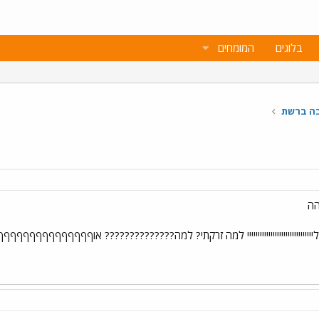
בלוגים
המומחים
בה ברשת
ה
יייייייייייייייייייייייייי למה זרקתי? למה?????????????? אוףףףףףףף