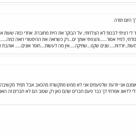
ך היום תודה
לי רציתי לבכות לא הצלחתי, על הבוקר את היית מחוברת. אחרי כמה שעות אמ
תי, למי? אסור........והצפתי אותך ים....רק כשרואה את ההיסטורי רואה כמה.......
ות...יורדות......שנים שקט....שתיקה......אין מה לעשות.....חוסר אונים....... אוה
 אומנם אני יודעת שלפעמים אני לא ממש מתקשרת מהכאב אבל תמיד מקשיבה
י לדאוג אמרתי לך כבר פעם חברים שהם כאן רק שטוב הם לא חברים זה האני 
י
שור