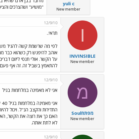
מדובר בבן אדם שהיא בזו
yuli c
"מושיע" ושהצרכים והציפ
New member
12/9/10
I
תראי..
לפי מה שרשמת קשה להגיד משהו ח
אוהב להיפגש רק כשהוא כבר מתג
INVINSIBLE
על הקשר. אולי תנסי ליזום דברי
New member
להתאמץ בשביל זה. זה אף פעם 
12/9/10
מ
אני לא מאמינה במלחמות בגיל 21
אנ
התדירות והקצב הנ"ל. ויכול להי
מפתחSoul
האם כך את רוצה את הקשר, האם א
New member
לא לתת אותה.
12/9/10