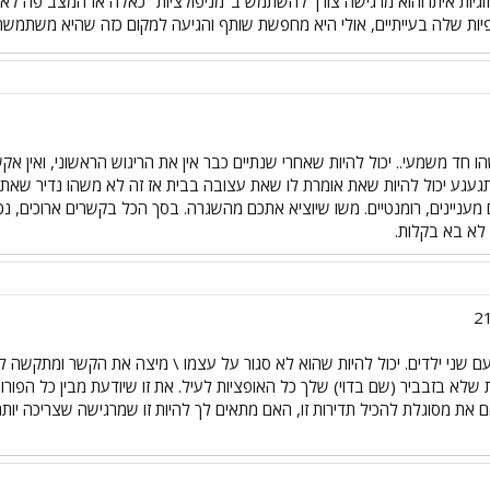
גיות איתו והוא מרגישה צורך להשתמש ב"מניפולציות" כאלה אז המצב פה לא 
יות שלה בעייתיים, אולי היא מחפשת שותף והגיעה למקום כזה שהיא משתמשת ב"מנ
ד משמעי.. יכול להיות שאחרי שנתיים כבר אין את הריגוש הראשוני, ואין אקש
עגע יכול להיות שאת אומרת לו שאת עצובה בבית אז זה לא משהו נדיר שאת 
ם מעניינים, רומנטיים. משו שיוציא אתכם מהשגרה. בסך הכל בקשרים ארוכים, נכ
לא בא בקלות.
י מאמינה במלחמות בגיל 40 עם שני ילדים. יכול להיות שהוא לא סגור על עצמו \ מיצה את הקש
ות שלא בזבביר (שם בדוי) שלך כל האופציות לעיל. את זו שיודעת מבין כל הפ
ת מסוגלת להכיל תדירות זו, האם מתאים לך להיות זו שמרגישה שצריכה יותר ו