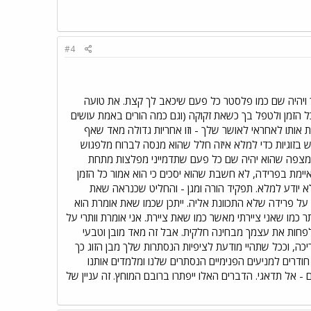
#4
ך ויהיה שם כמו פלסטר כל פעם שיכאב לך קצת. את טועה
ל הזמן ולטפל בך כשאת זקוקה (וגם כמה הורים באמת עושים
אותו לאחראי לאושר שלך - וזו אחריות גדולה מאד שאף
 בזוגיות כדי למלא איזה חלל שהוא מנסה לברוח מלפגוש
את מצפה שהוא יהיה שם כל פעם שתדמייני מפלצות מתחת
ימת בפרידה, לא חשבת שהוא יסכים כי הוא אמור כל הזמן
 יודע למלא. תפקיד הורה ומגן - והחליט שכנראה שאת
על פרידה שלא התכוונת אליה. ייתכן שכמו שאת אומרת הוא
ר כמו שאני ציירתי מאשר כמו שאת ציירת. אני אומרת וותרי על
ל לפחות את עצמך מבחינה חלקית. אבל זה מאד מובן וטבעי
כה, וככל שתהיי מודעת לציפיות הנסתרות שלך מבן הזוג כך
חודרים למניעים הפנימיים הנסתרים שלנו ומלמדים אותנו
 - אל תדאגי. הדברים האלו ייפתרו ברובם המוחץ. זה עניין של