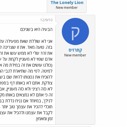
The Lonely Lion
New member
12/9/10
ק
הבעיה היא בשניכם
אני לא שוללת שאת מפעילה עליו
בזה. טועה מאד. את זו שצריכה ל
קתרזיס
את זה? שלי לא ממש עשו את זה)
New member
אדם שפוי לא מעוניין לקחת על 
(כולנו עושים את זה במידת מה א
למיטה. לפי מה שתיארת לגבי הה
להוכיח את נכונותו להיות שם ב
צודקת. אתם לא באותו דף בספר 
לא כזה רציני ולא כזה מעוניין, 
זה כי אתם לא נמצאים באותו מקו
לגילך, במיוחד אם נניח גדלת בב
תוכלי להכיר את עצמך טוב יותר -
לקבל את עצמנו ולהכיל את עצמנו 
זמן ומאמץ.