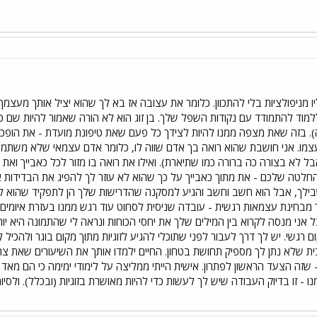
 מניפולציות בלי להתכוון. כלומר את עצובה אז בא לך שהוא יציל אותך מעצמ
למוד להתמודד עם נקודות השפל שלך. בן זוג הוא לא הורה שאמור להיות שם כ
. בזה שאת מצפה ממנו להיות לצידך כל פעם שאת טיפונת מועדת - את הופכת 
עצמו. אני חושבת שהוא רואה בך אדם שווה לו, כלומר אדם עצמאי שלא משתמש
בל לא בצורה כה ברורה כמו שתיארת). ואילו את רואה בו מזור לכל כאבייך ו
חלטה שלכם - את מתוך כאבייך על כך שהוא לא עוזר לך להפיג את הבדידות אי
שבילך, אבל הוא חשב וחשב והגיע למסקנה שהדרישות שלך הן לתפקיד שהוא לא
מבחינת עצמאות רגשית - עובדה שניסית לסחוט עוד רגש ממנו בעזרת איומים 
אבל אני מנסה לקרוא בין המילים שלך את יחסי הכוחות ונראה לי שהתמונה היא יות
ם רגשי. יש לך דרך לעבור לפני שתוכלי להגיע לזוגיות מתוך מקום בוגר ולהכי
ית שלא נתן לך מספיק תחושת בטחון. החיים ילמדו אותך את השיעורים שאת צרי
 שזה הצעד הראשון לפתרון. אישית הייתי ממליצה על לימודי ימימה כי הם מאד 
- זו בדיוק העבודה שיש לך לעשות כדי להיות מאושרת בזוגיות (ובכלל). ולסיום