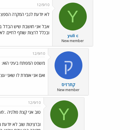
12/9/10
Y
לא יודעת לגבי המקרה הספציפי
אבל אני חושבת שיש הבדל בין 
ובכלל לרצות שותף לחיים. לא
yuli c
New member
12/9/10
ק
משפט המפתח בעיני הוא:
ואם אני אומרת לו שאני עצו
קתרזיס
New member
12/9/10
Y
טוב אני קצת פולניה ../images/Emo8.gif
וברצינות שוב לא יודעת 