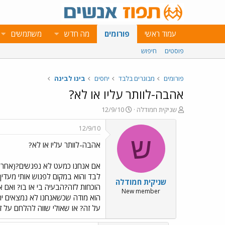
עמוד ראשי
פורומים
מה חדש
משתמשים
פוסטים
חיפוש
פורומים
מבוגרים בלבד
יחסים
בינו לבינה
אהבה-לוותר עליו או לא?
פ
פ
שניקית חמודלה
12/9/10
ו
ו
ת
ר
12/9/10
ח
ס
ש
אהבה-לוותר עליו או לא?
ה
ם
נ
ב
ו
ת
אם אנחנו כמעט לא נפגשים?(אחרי 
ש
א
לבד והוא במקום לפגוש אותי מעדי
שניקית חמודלה
א
ר
הוכחות לזה?הבעיה בי או בו? ואם
י
New member
הוא מודה שכשאנחנו לא נמצאים יחד
ך
על זה? או שאולי שווה להלחם על ז