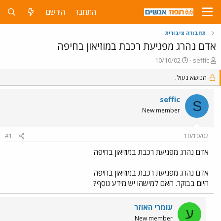
התחבר
הירשם
תחבורה ציבורית
אדם נהרג מפגיעת רכבת במוזיאון בחיפה
פ
פ
10/10/02
seffic
ו
ו
ת
ר
הנושא נעול.
ח
ס
ה
ם
seffic
S
נ
ב
New member
ו
ת
ש
א
א
ר
#1
10/10/02
י
ך
אדם נהרג מפגיעת רכבת במוזיאון בחיפה
אדם נהרג מפגיעת רכבת במוזיאון בחיפה
היום בבוקר. האם למישהו יש מידע נוסף?
עומרי האוזר
ע
New member