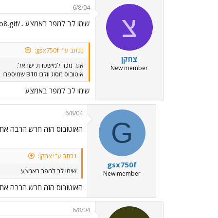
6/8/04
צ
שימו לב למפר באמצע ../images/Emo8.gif ../images/Emo8.gif
נכתב ע"י gsx750f:
צחקן
אגד מכר למישטרת ישראל.
New member
אוטובוס מסוג וולבו B10 שמיספרו 86-394-01 נמכר לאחרונה למשטרת ישראל האוטובוס נלקח מסניף חולון
שימו לב למפר באמצע
6/8/04
G
האוטובוס הזה חרש הרבה את 
נכתב ע"י צחקן:
gsx750f
שימו לב למפר באמצע
New member
האוטובוס הזה חרש הרבה את 
6/8/04