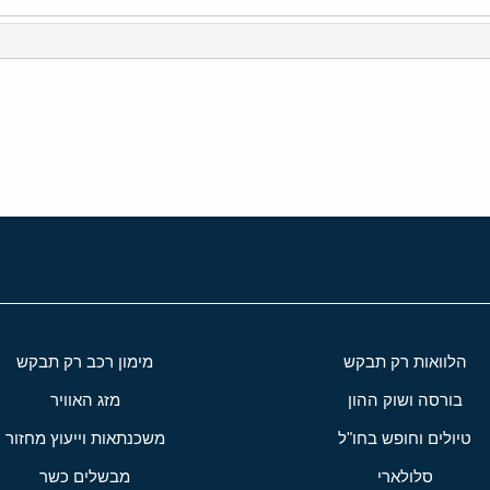
י
שור
הלוואות רק תבקש
מימון רכב רק תבקש
בורסה ושוק ההון
מזג האוויר
טיולים וחופש בחו"ל
משכנתאות וייעוץ מחזור
סלולארי
מבשלים כשר