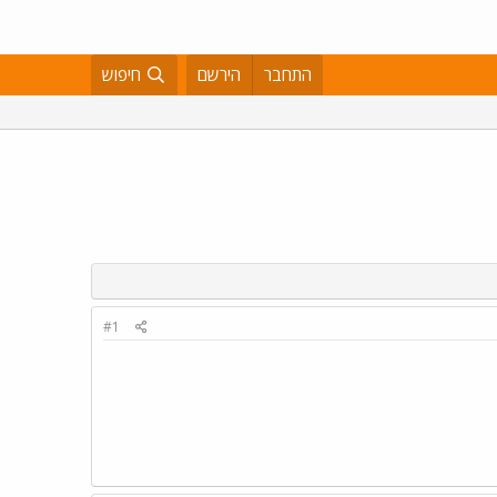
התחבר
הירשם
חיפוש
#1