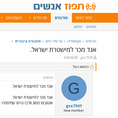
עמוד ראשי
פורומים
מה חדש
משתמשים
פוסטים
חיפוש
פורומים
אקטואליה
על סדר היום
תחבורה ציבורית
אגד מכר למישטרת ישראל.
פ
פ
6/8/04
gsx750f
ו
ו
ת
ר
הנושא נעול.
ח
ס
ה
ם
6/8/04
נ
ב
G
ו
ת
אגד מכר למישטרת ישראל.
ש
א
א
ר
אגד מכר למישטרת ישראל.
י
אוטובוס מסוג וולבו B10 שמיספרו 86-394-01 נמכר לאחרונה למשטרת ישראל האוטובוס נלקח מסניף חולון
ך
gsx750f
New member