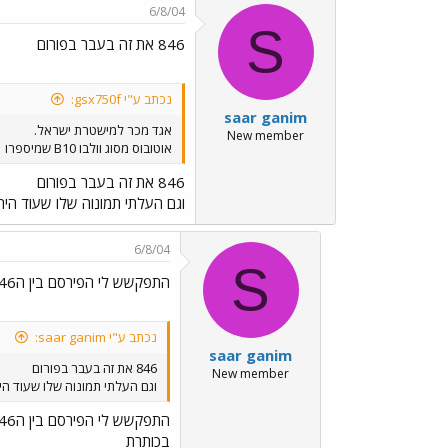
6/8/04
S
846 את זה בעבר בפורום
נכתב ע"י gsx750f:
saar ganim
אגד מכר למישטרת ישראל.
New member
אוטובוס מסוג וולבו B10 שמיספרו 86-394-01 נמכר לאחרונה למשטרת ישראל האוטובוס נלקח מסניף חולון
846 את זה בעבר בפורום
וגם העלתי תמונוה שלו שעוד הי
6/8/04
S
התפקשש לי הפירסם בין ה846 לאת
נכתב ע"י saar ganim:
saar ganim
846 את זה בעבר בפורום
New member
וגם העלתי תמונוה שלו שעוד הי
התפקשש לי הפירסם בין ה846 לאת
בכותרת