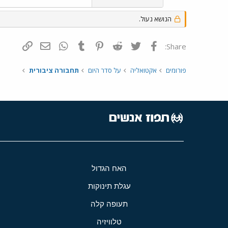
הנושא נעול.
פייסבוק
Twitter
Reddit
Pinterest
Tumblr
WhatsApp
דואר אלקטרונ
הוסף קי
Share:
פורומים
אקטואליה
על סדר היום
תחבורה ציבורית
האח הגדול
עגלת תינוקות
תעופה קלה
טלוויזיה