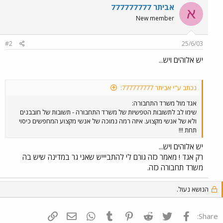
אביתר 777777777
א
New member
#2
25/6/03
יש אלוהים ויש...
נכתב ע"י אביתר 777777777:
אגד מול משרד התחבורה:
שימו לב לתשובות הטפשיות של משרד התחבורה - תשובות של חובבנים
ולא של אנשי מקצוע. איזה רמה נמוכה של אנשי מקצוע המחפשים כיסוי
תחת !!!
יש אלוהים ויש...
רק אגד ! מאמר כזה גורם לי להתביייש שאני גר במדינה שיש בה
משרד תחבורה כזה.
הנושא נעול.
פייסבוק
Twitter
Reddit
Pinterest
Tumblr
WhatsApp
דואר אלקטרוני
הוסף קישור
Share: