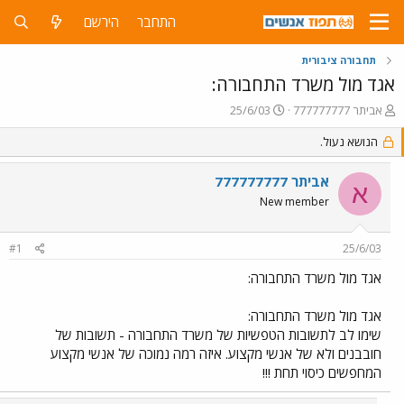
התחבר
הירשם
תחבורה ציבורית
אגד מול משרד התחבורה:
פ
פ
אביתר 777777777
25/6/03
ו
ו
ת
הנושא נעול.
ר
ח
ס
ה
ם
אביתר 777777777
א
נ
ב
New member
ו
ת
ש
א
א
ר
#1
25/6/03
י
ך
אגד מול משרד התחבורה:
אגד מול משרד התחבורה:
שימו לב לתשובות הטפשיות של משרד התחבורה - תשובות של
חובבנים ולא של אנשי מקצוע. איזה רמה נמוכה של אנשי מקצוע
המחפשים כיסוי תחת !!!