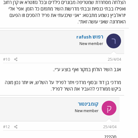
הצלחה מסחררת שמטריפה מבוגרים כילדים ובכל גזוזטרא או קרן רחוב
ואפילו בבתי כנסיות ובבתי מדרשות השיר מתפזם כל הזמן. אפי` אלי
יזראלביץ נשמע מתבטא: "אני שיכנעתי את פריד להסכים וזו הפעם
האחרונה שאני עושה זאת".
רפוש rafush
ר
New member
#10
25/4/04
אגב השיר הולחן במקור ואף בוצע ע"י..
מרדכי בן דוד ובסוף מרדכי ויתר לפריד על השלש, או יותר נכון מונה
ביקש ממורדכי להעביר את השיר לפריד.
קומבינטור
ק
New member
#12
25/4/04
מה???