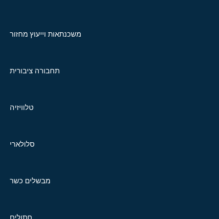
משכנתאות וייעוץ מחזור
תחבורה ציבורית
טלוויזיה
סלולארי
מבשלים כשר
חתולים