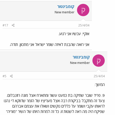
קומבינטור
ק
New member
#17
25/4/04
אוקיי. עכשיו אני רגוע.
אני רואה שהבנת לאיזה שומר ישראל אני מתכוון. תודה.
קומבינטור
ק
New member
#5
25/4/04
המשך:
9. פריד שובר שתיקה בת כמעט עשור ומתארח אצל מונה רוזנבלום.
צעד זה מתקבל בביקורת רבה אצל מעריציו של הזמר שדווקא די נהנו
לראותו עקבי ושומר על כללים נוקשים ושאלו את עצמם אברהם
שפיקח היה מה ראה לשטות זו. כל זה למרות היותו של השיר "מוריה"