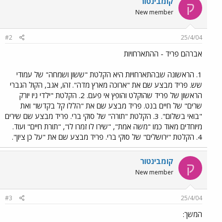
קומבינטור
ק
New member
#2
25/4/04
אברהם פריד - ההתארחויות
1. הראשונה שבהתארחויות היא הקלטת "ששון ושמחה" של עמודי
שש. פריד מבצע שם את "ארוכה מארץ מדה". זהו, אגב, הקול הגברי
הראשון של פריד שהוקלט והופץ אי פעם. 2. הקלטת "ילדי ניו יורק
שרים" של חיים בנט. פריד מבצע שם את "הללו קל בקדשו" ואת
"בואי בשלום". 3. הקלטת "תורה" של סוקי ברי. פריד מבצע שם שירים
מיוחדים מאוד כמו "משה אמת", "שירו לו זמרו לו", "תורת חיים" ועוד.
4. הקלטת "ירושלים" של סוקי ברי. פריד מבצע שם את "על כן ציון".
קומבינטור
ק
New member
#3
25/4/04
המשך: