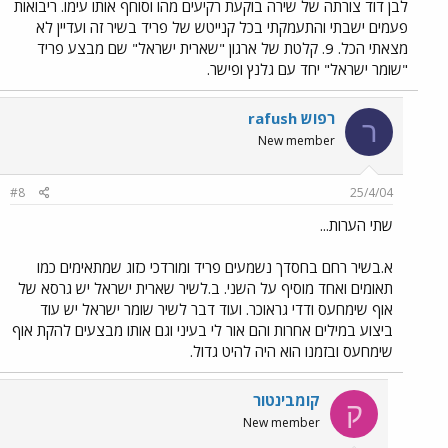
לבן דוד צורתה של שירה בוקעת רקיעים מהו וסוחף אותו עימו. ריבואות
פעמים ישבתי והתעמקתי בכל קנייטש של פריד בשיר זה ועדיין לא
מצאתי הכל. 9. קלטת של ארגון "שארית ישראל" שם מבצע פריד
"שומר ישראל" יחד עם גלנץ ופישר.
רפוש rafush
ר
New member
#8
25/4/04
שתי הערות...
א.בשיר רחם בחסדך נשמעים פריד ומורדכי כזוג שמתאימים כמו
תאומים ואחד מוסיף על השני. ב.לשיר שארית ישראל יש גרסא של
אוף שימחעס ודדי גראוכר. ועוד דבר לשיר שומר ישראל יש עוד
ביצוע במילים אחרות והם אור לי בעיני וגם אותו מבצעים להקת אוף
שימחעס ובזמנו הוא היה להיט גדול.
קומבינטור
ק
New member