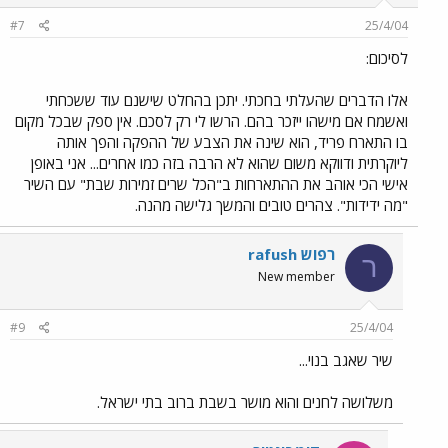
#7
25/4/04
לסיכום:
אלו הדברים שהעלתי בחכתי. יתכן בהחלט שישנם עוד ששכחתי
ואשמח אם מישהו ייזכר בהם. הרשו לי רק לסכם. אין ספק שבכל מקום
בו התארח פריד, הוא שינה את הצבע של ההפקה והפך אותה
ליוקרתית ודווקא משום שהוא לא הרבה בזה כמו אחרים... אני באופן
אישי הכי אוהב את ההתארחות ב"הכל שרים זמירות שבת" עם השיר
"מה ידידות". צהרים טובים והמשך גלישה מהנה.
רפוש rafush
ר
New member
#9
25/4/04
שיר שאגב בנוי...
משלושה לחנים והוא מושר בשבת ברוב בתי ישראל.