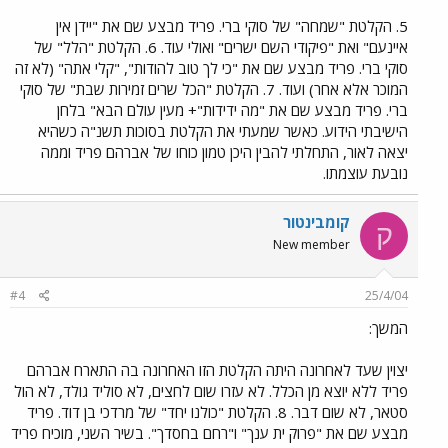
5. הקלטת "שמחה" של סוקי ברי. פריד מבצע שם את "יידן אין
איינעם" ואת "פיקודי השם ישרים" ואולי עוד. 6. הקלטת "הלל" של
סוקי ברי. פריד מבצע שם את "כי לך טוב להודות", "קלי אתה" (לא זה
המוכר אלא אחר) ועוד. 7. הקלטת "הכל שרים זמירות שבת" של סוקי
ברי. פריד מבצע שם את "מה ידידות"+ מעין עולם הבא" בלחן
הישיבתי הידוע. כאשר שמעתי את הקלטת בסוכות תשנ"ה כשהיא
יצאה לאור, התחלתי להבין היכן טמון כוחו של אברהם פריד וממה
נובעת עוצמתו.
קומבינטור
ק
New member
#4
25/4/04
המשך:
יצוין שעד לאחרונה היתה הקלטת הזו האחרונה בה התארח אברהם
פריד ללא יוצא מן הכלל. לא עזרו שום לחצים, לא סוליד גולד, לא הול
סטאר, לא שום דבר. 8. הקלטת "כולנו יחד" של מרדכי בן דוד. פריד
מבצע שם את "פרוק ית ענך" ו"רחם בחסדך". בשיר השני, מוכיח פריד