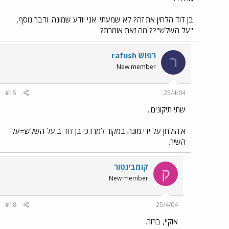
בן דוד הלחין את זה? לא שמעתי. אני יודע שמונה. ודבר נוסף,
"על השלש"?? מה זאת אומרת?
רפוש rafush
ר
New member
#15
25/4/04
שתי תיקונים...
א.הולחן על ידי מונה במקור למרדכי בן דוד ב.על השלש=על
השיר.
קומבינטור
ק
New member
#18
25/4/04
אוקיי, ברור.