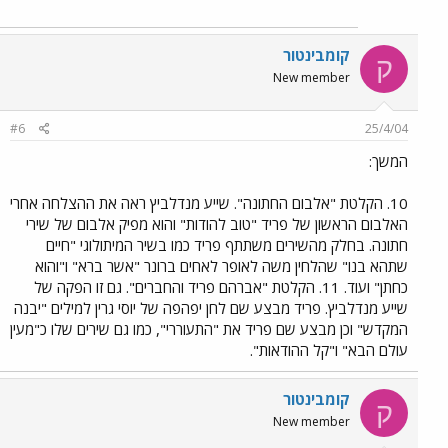
קומבינטור
ק
New member
#6
25/4/04
המשך:
10. הקלטת "אלבום החתונה". שייע מנדלביץ ראה את ההצלחה אחרי
האלבום הראשון של פריד "טוב להודות" והוא מפיק אלבום של שירי
חתונה. בחלק מהשירים משתתף פריד כמו בשיר המיתולוגי "חיים
שתהא בנו" שהלחין משה לאופר לאחים ברונר "אשר ברא" ו"והוא
כחתן" ועוד. 11. הקלטת "אברהם פריד והחברים". גם זו הפקה של
שייע מנדלביץ. פריד מבצע שם לחן יפהפה של יוסי גרין למילים "יבנה
המקדש" וכן מבצע שם פריד את "התעוררי", כמו גם שירים שלו כ"מעין
עולם הבא" ו"קל ההודאות".
קומבינטור
ק
New member