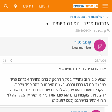
התחבר
הירשם
העולם החרדי - מוזיקה ורדיו
אברהם פריד - הפינה היומית - 5
פ
פ
קומבינטור
25/4/04
ו
ו
ת
ר
קומבינטור
ק
ח
ס
New member
ה
ם
נ
ב
ו
ת
#1
25/4/04
ש
א
א
ר
אברהם פריד - הפינה היומית - 5
י
ך
שבוע טוב. היום נתמקד בסיקור ההפקות בהם מתארח אברהם פריד
כמבוגר. הם לא רבות ובפרט בשנים האחרונות בהם פריד מקפיד,
בעקביות מעוררת הערצה, לא לרעות בשדות זרים. מכל מקום אנסה
להציג את המקומות בהם הוא שבר את הכלל או שעדיין הכלל הזה לא
היה ואתחיל ברשותכם (כנסו לתגובות)