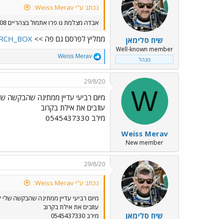
נכתב ע"י Weiss Merav:
אבדה מצלמת גו פרו אתמול בצהריים 26/08 בצלילה עם אקווה ספורט באתר קאצא אילת, עם תמונות משפחתיות, אם מישהו מצא אשמח לפרטים
ממליץ לפרסם גם פה >>
ARCH_BOX
שיח סלימאן
Well-known member
R
Weiss Merav
מנהל
e
a
c
29/8/20
t
W
i
מיום רביעי עדיין ממתינה שהבקשה ש
o
עוזבים את אילת בקרוב
n
מירב 0545437330
s
:
Weiss Merav
New member
29/8/20
נכתב ע"י Weiss Merav:
מיום רביעי עדיין ממתינה שהבקשה שלי 
עוזבים את אילת בקרוב
שיח סלימאן
מירב 0545437330