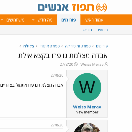
עמוד ראשי
פורומים
מה חדש
משתמשים
פוסטים
חיפוש
פורומים
ספורט ומוטוריקה
ספורט אתגרי
צלילה
אבדה מצלמת גו פרו בקצא אילת
פ
פ
27/8/20
Weiss Merav
ו
ו
ת
ר
27/8/20
ח
ס
W
אבדה מצלמת גו פרו אתמול בצהריים 26/08 בצלילה עם אקווה ספורט באתר קאצא אילת, עם תמונות משפחתיות, אם מישהו מצא אשמח לפרטי
ה
ם
נ
ב
ו
ת
ש
א
Weiss Merav
א
ר
י
New member
ך
27/8/20