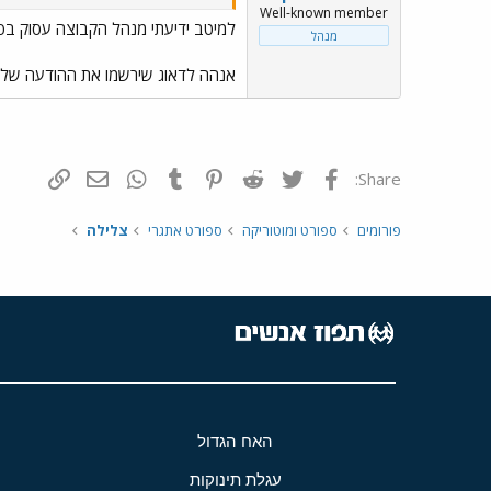
Well-known member
למיטב ידיעתי מנהל הקבוצה עסוק בפעי
מנהל
אנהה לדאוג שירשמו את ההודעה שלך 
פייסבוק
Twitter
Reddit
Pinterest
Tumblr
WhatsApp
דואר אלקטרונ
הוסף קי
Share:
פורומים
ספורט ומוטוריקה
ספורט אתגרי
צלילה
האח הגדול
עגלת תינוקות