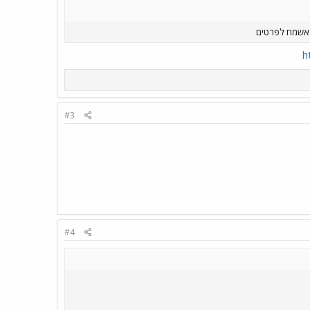
h
#3
#4