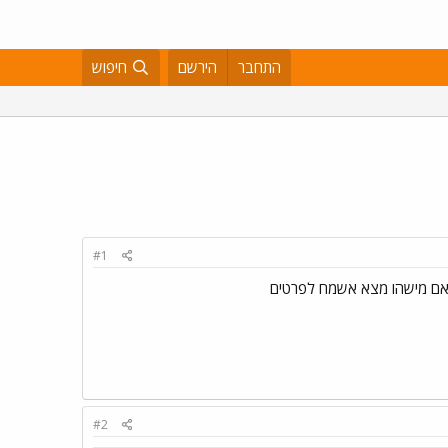
התחבר
הירשם
חיפוש
#1
#2