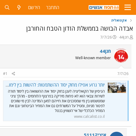
התחבר
הירשם
אקטואליה
אבדה הבושה בממשלת הזדון הטבח והחורבן
פ
פ
חנן44
7/7/26
ו
ו
ת
ר
חנן44
ח
ס
Well-known member
ה
ם
נ
ב
ו
ת
#1
7/7/26
ש
א
א
ר
יותר גרוע אפילו מחוק יסוד ההשתמטות: להשוות בין לימוד תורה לשירות צבאי | כלכליסט
י
הניסיון של הקואליציה לעגן בחוק יסוד את ההשוואה בין לימוד תורה
ך
לשירות צבאי הוא לא פחות מיריקה בפרצוף הלוחמים - מהלך ציני
שמטשטש בין מי שמסכנים את חייהם למען המדינה לבין מי שזוכים
לפטור מגיוס, ומטיל על המשרתים גם את המחיר הביטחוני וגם את
המחיר הכלכלי של אי־השוויון בנטל
www.calcalist.co.il
איציק5111