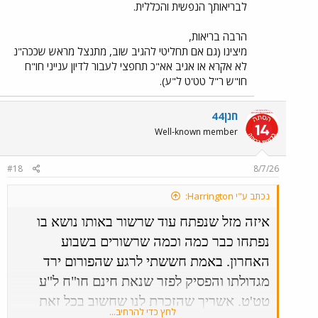
לבריאותך הנפשית והכללית.
הרבה בריאות,
מיצינו (גם אם תחליטי להגיב שוב, מתנצל מראש שככה"נ
לא אקרא או אגיב אא"כ תחפצי לעבור לדיון ענייני חו"ח
חו"ש ר"ל טט'ט ל"ע).
חנן44
Well-known member
#18
8/7/26
נכתב ע"י Harrington:
איזה מזל שנפתח עוד שרשור באותו נושא בו
נפתחו כבר כמה וכמה שרשורים בשבוע
האחרון. באמת חששתי לרגע שהפורום ירד
מגדולתו והפסיק לפזר שנאת חינם חו"ח ל"ע
טט'ט. אשריך שהזכרת לנו שחשוב בכל זאת
לחץ כדי להרחיב...