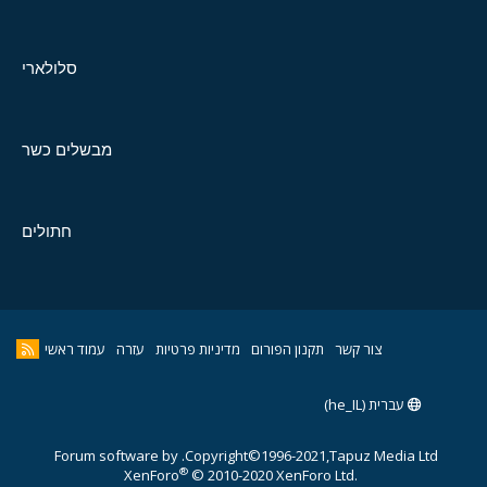
סלולארי
מבשלים כשר
חתולים
צור קשר
תקנון הפורום
מדיניות פרטיות
עזרה
עמוד ראשי
עברית (he_IL)
Forum software by
Copyright©1996-2021,Tapuz Media Ltd.
®
XenForo
© 2010-2020 XenForo Ltd.