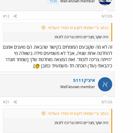
Well-known member
מנהל
#12
8/7/26
נכתב ע"י מומחה לקנונית הסדר העולמי:
היה שקר,מצריים היתה צריכה לזכות:
זה לא מה שקובעים המומחים בקישור שהבאת. הם טוענים אמנם
להחלטה אחת שגויה, אבל לא משמיעים מילה בשאלה מי
"הייתה צריכה לזכות". זאת המצאה מוחלטת שלך [שמחר תוגדר
כ'הבאתי (עוד) הוכחה חד-משמעית' כמובן
].
איציק5111
א
Well-known member
#21
8/7/26
נכתב ע"י מומחה לקנונית הסדר העולמי:
היה שקר,מצריים היתה צריכה לזכות: