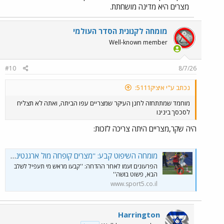
מצרים היא מדינה מושחתת.
מומחה לקנונית הסדר העולמי
Well-known member
#10
8/7/26
נכתב ע"י איציק5111:
מוחמד שמתתחזה לחנן העיקר שמצריים עפו הביתה, ואתה לא תצליח
לסכסך בינינו
היה שקר,מצריים היתה צריכה לזכות:
מומחה השיפוט קבע: ''מצרים קופחה מול ארגנטינה'' - ערוץ הספורט
הפרעונים זעמו לאחר ההדחה: ''קבעו מראש מי תעפיל לשלב
הבא, פשוט בושה''
www.sport5.co.il
Harrington