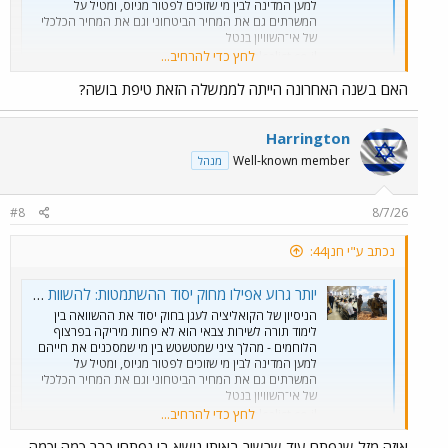
למען המדינה לבין מי שזוכים לפטור מגיוס, ומטיל על
המשרתים גם את המחיר הביטחוני וגם את המחיר הכלכלי
של אי־השוויון בנטל
לחץ כדי להרחיב...
www.calcalist.co.il
האם בשנה האחרונה הייתה לממשלה הזאת טיפת בושה?
Harrington
Well-known member
מנהל
#8
8/7/26
נכתב ע"י חנן44:
יותר גרוע אפילו מחוק יסוד ההשתמטות: להשוות בין לימוד תורה לשירות צבאי | כלכליסט
הניסיון של הקואליציה לעגן בחוק יסוד את ההשוואה בין
לימוד תורה לשירות צבאי הוא לא פחות מיריקה בפרצוף
הלוחמים - מהלך ציני שמטשטש בין מי שמסכנים את חייהם
למען המדינה לבין מי שזוכים לפטור מגיוס, ומטיל על
המשרתים גם את המחיר הביטחוני וגם את המחיר הכלכלי
של אי־השוויון בנטל
לחץ כדי להרחיב...
www.calcalist.co.il
איזה מזל שנפתח עוד שרשור באותו נושא בו נפתחו כבר כמה וכמה