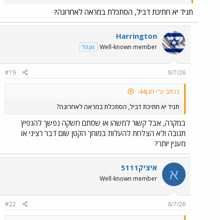
לשנוא, לתקוף, להשמיץ ולחזור על הנ"ל 3
תגיד יא חתיכת דביל, הסתכלת במראה לאחרונה?
פעמים ביום משל מדובר באחת מתפילות
היהדות ובכל מחיר.
Harrington
Well-known member
מנהל
#19
8/7/26
נכתב ע"י חנן44:
תגיד יא חתיכת דביל, הסתכלת במראה לאחרונה?
במקרה, אבל קשור למשהו או שסתם חשקה נפשך להנפיץ
תגובה ולא הצלחת להעלות במוחך הקטן שום דבר רציני או
מענין יותר?
איציק5111
א
Well-known member
#22
8/7/26