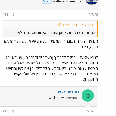
Well-known member
מנהל
#11
8/7/26
נכתב ע"י כוכבית מצויה:
שוב תגובה פבלובית של מגן החרדים. איזו תרומה אדירה לפורום!
אם את שמחה ותגובתך התורמת לעילא ולעילא עושה לך הרגשה
טובה, דיינו.
לגופו של ענין, בניגוד לדברייך (השקריים והחוזרים), אני לא "מגן
החרדים" ולא בטיח. יוצא דרך קבע נגד כל שרשור שכל עניינו
הוספת שנאה ופילוג, בין אם קשור לחרדים ובין אם לאו (הנושא
כאן אגב לדידי כלל לא קשור לחרדים. ענין של פוליטיקאים
מחוקקים).
כוכבית מצויה
כ
Well-known member
#13
8/7/26