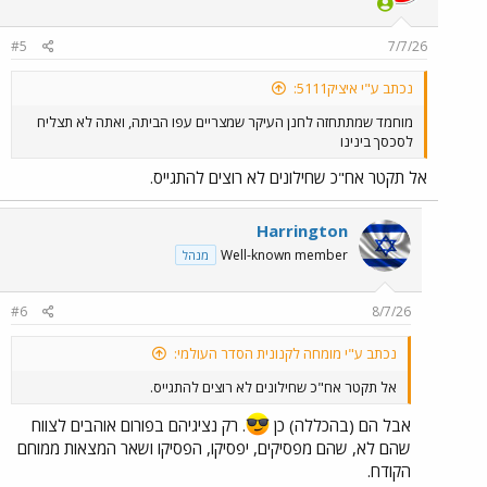
o
n
#5
7/7/26
s
:
נכתב ע"י איציק5111:
מוחמד שמתתחזה לחנן העיקר שמצריים עפו הביתה, ואתה לא תצליח
לסכסך בינינו
אל תקטר אח"כ שחילונים לא רוצים להתגייס.
Harrington
Well-known member
מנהל
#6
8/7/26
נכתב ע"י מומחה לקנונית הסדר העולמי:
אל תקטר אח"כ שחילונים לא רוצים להתגייס.
אבל הם (בהכללה) כן
. רק נציגיהם בפורום אוהבים לצווח
שהם לא, שהם מפסיקים, יפסיקו, הפסיקו ושאר המצאות ממוחם
הקודח.