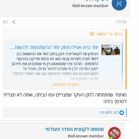
א
Well-known member
#2
7/7/26
נכתב ע"י חנן44:
יותר גרוע אפילו מחוק יסוד ההשתמטות: להשוות בין לימוד תורה לשירות צבאי | כלכליסט
הניסיון של הקואליציה לעגן בחוק יסוד את ההשוואה בין
לימוד תורה לשירות צבאי הוא לא פחות מיריקה בפרצוף
הלוחמים - מהלך ציני שמטשטש בין מי שמסכנים את חייהם
למען המדינה לבין מי שזוכים לפטור מגיוס, ומטיל על
המשרתים גם את המחיר הביטחוני וגם את המחיר הכלכלי
של אי־השוויון בנטל
לחץ כדי להרחיב...
www.calcalist.co.il
מוחמד שמתתחזה לחנן העיקר שמצריים עפו הביתה, ואתה לא תצליח
לסכסך בינינו
R
רוב הזמן נח
e
a
c
מומחה לקנונית הסדר העולמי
t
Well-known member
i