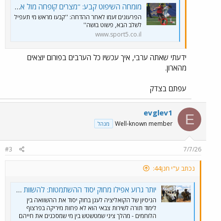
מומחה השיפוט קבע: ''מצרים קופחה מול ארגנטינה'' - ערוץ הספורט
הפרעונים זעמו לאחר ההדחה: ''קבעו מראש מי תעפיל
לשלב הבא, פשוט בושה''
www.sport5.co.il
ידעתי שאתה ערבי, איך עכשיו כל הערבים בפורום יוצאים
מהארון.
עפתם בצדק
evglev1
E
Well-known member
מנהל
#3
7/7/26
נכתב ע"י חנן44:
יותר גרוע אפילו מחוק יסוד ההשתמטות: להשוות בין לימוד תורה לשירות צבאי | כלכליסט
הניסיון של הקואליציה לעגן בחוק יסוד את ההשוואה בין
לימוד תורה לשירות צבאי הוא לא פחות מיריקה בפרצוף
הלוחמים - מהלך ציני שמטשטש בין מי שמסכנים את חייהם