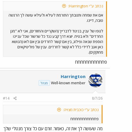
נכתב ע"י Harrington:
אם את שמחה ותגובתך התורמת לעילא ולעילא עושה לך הרגשה
טובה, דיינו.
לגופו של ענין, בניגוד לדברייך (השקריים והחוזרים), אני לא "מגן
החרדים" ולא בטיח. יוצא דרך קבע נגד כל שרשור שכל עניינו
הוספת שנאה ופילוג, בין אם קשור לחרדים ובין אם לאו (הנושא
כאן אגב לדידי כלל לא קשור לחרדים. ענין של פוליטיקאים
מחוקקים).
פחחחחחחחחחחח
Harrington
Well-known member
מנהל
#14
8/7/26
נכתב ע"י כוכבית מצויה:
פחחחחחחחחחחח
מה שעושה לך את זה, כאמור. זורם עם כל צורך מנטלי שלך