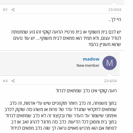
#3
23/4/04
היי לך...
יש לכם בית משותף או בית פרטי? הרועה קווקזי זהו גזע שמתפתח
לגודל עצום, ולא תמיד הוא מתאים לבית משותף.... יש עוד גזעים
שהוא מעוניין בהם?
madow
M
New member
#4
23/4/04
רועה קווקזי אינו כלב שמתאים לגדול
בתוך משפחה, זה כלב היותר תוקפניים שיש עלי אדמות, זה כלב
שמתאים לחקלאי שמגדל עדר של פרות או משהו כזה שזקוק לכלב
אימתני שישמור על העדר שלו ובקיצור זה לא כלב שמתאים לגדול
בתוך בית ומסוכן לכל הדיעות. כלב כזה מדוגל להרוג זאב או דב
לפחות אם הוא מרגיש מאויים נראה לך שזה כלב מתאים לגידול