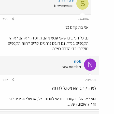
S i r i u s
S
New member
#29
24/4/04
אני בת קודם כל
גם כל הכלבים שאני פגשתי הם מרוסיה, ולא הם לא היו
תוקפניים בכלל. גם רועים גרמניים יכולים להיות תוקפניים -
נתקלתי בדי הרבה כאלה.
nob
N
New member
#36
24/4/04
למה רק דב הוא מסוגל להרוג?
הוא לא הולך בקטנות. תביאי לפחות פיל, אז אולי זה יהיה לפי
גודל (העצום) שלו....