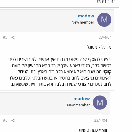
בתוך בית?!
madow
M
New member
#5
23/4/04
מדוגל - מסוגל
ורציתי להוסיף שזה פשוט מדהים איך אנשים לא חושבים לפני
רכישת כלב, תגידי לאבא שלך ישרד מהא מהרעיון של רועה
קווקזי מה שגם הוא לא ימצא כלב כזה בארץ. בתי הגידול
האיכותיים נמצאים לרוב ברוסיה או בגוש הבלטי וכלבים כאלו
לרוב נמכרים לצורכי שמירה בלבד ולא בתור חיית שעשועים.
madow
M
New member
#6
23/4/04
ווואייי כמה טעויות