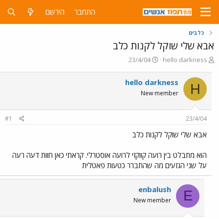
התחבר
הירשם
כלבים
אבא שלי שוקל לקנות כלב
פ
פ
23/4/04
hello darkness
ו
ו
ת
ר
hello darkness
H
ח
ס
New member
ה
ם
נ
ב
ו
ת
#1
23/4/04
ש
א
א
ר
אבא שלי שוקל לקנות כלב
י
ך
הוא מתבלט בין רועה קווקזי לרועה אוסטרלי. קראתי כאן חוות דעה רעה
על שני הגזעים מה שהתברר כטעות פאטלית
enbalush
E
New member