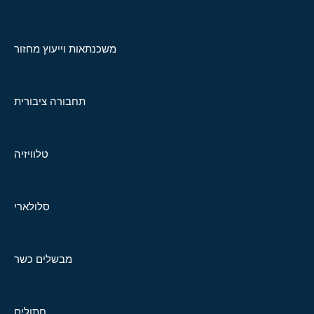
משכנתאות וייעוץ מחזור
תחבורה ציבורית
טלוויזיה
סלולארי
מבשלים כשר
חתולים