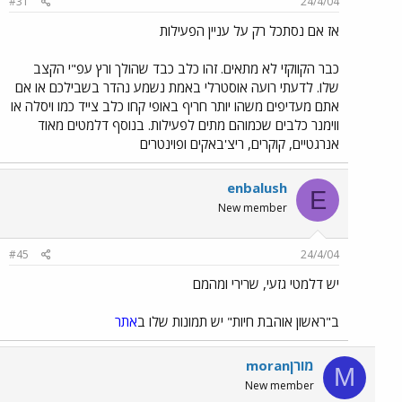
#31
24/4/04
אז אם נסתכל רק על עניין הפעילות
כבר הקווקזי לא מתאים. זהו כלב כבד שהולך ורץ עפ"י הקצב
שלו. לדעתי רועה אוסטרלי באמת נשמע נהדר בשבילכם או אם
אתם מעדיפים משהו יותר חריף באופי קחו כלב צייד כמו ויסלה או
ווימנר כלבים שכמוהם מתים לפעילות. בנוסף דלמטים מאוד
אנרגטיים, קוקרים, ריצ'באקים ופוינטרים
enbalush
E
New member
#45
24/4/04
יש דלמטי גזעי, שרירי ומהמם
ב"ראשון אוהבת חיות" יש תמונות שלו ב
אתר
moranמורן
M
New member