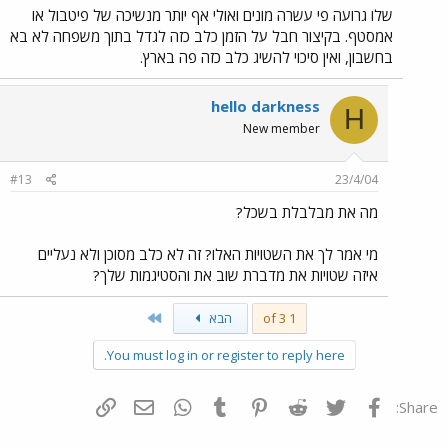
שלו גרועה פי עשרה מונים ואולי אף יותר מנשיכה של פיטבול או
אמסטף. בקיצור חבל על הזמן כלב כזה לגדל בתוך משפחה לא בא
בחשבון, ואין סיכוי להשיג כלב כזה פה בארץ.
hello darkness
H
New member
#13
23/4/04
מה את מבלבלת בשכל?
מי אמר לך את השטויות האלו? זה לא כלב מסוכן ולא נעליים
איזה שטויות את מדברת שוב את והסטיגמות שלך?
Last
1 of 3
הבא
You must log in or register to reply here.
פייסבוק
Twitter
Reddit
Pinterest
Tumblr
WhatsApp
דואר אלקטרוני
הוסף קישור
Share: