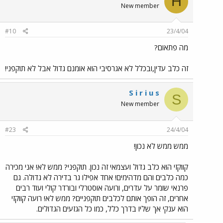
H
New member
#10
23/4/04
מה פתאום?
זה כלב עדין,ובכלל לא אגרסיבי הוא אומנם גדול אבל לא תוקפני!
S i r i u s
S
New member
#23
24/4/04
ממש ממש לא נכון!
קווקזי הוא כלב גדול ועצמאי זה נכון. תוקפני? ממש לא! אני מכירה
כמה כלבים והם מדהימים! אחד אפילו גר בדירה לא גדולה. גם
פרנאי שומר על עדרים, ורועה אוסטרלי ובורדר קולי ועוד רבים
אחרים, זה הופך אותם לכלבים תוקפניים? ממש לא! רועה קווקזי
הוא ענקי אך שליו בדרך כלל, כמו כל הגזעים הגדולים.