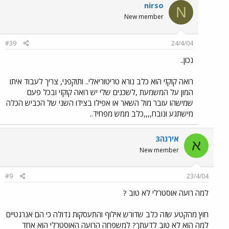
nirso
N
New member
#39
24/4/04
נכון..
רואה קוקזי הוא כלב נורא טריטוריאלי.. ותוקפני, צריך לעבוד איתו
המון על המשמעת ,לשכנים שלי יש רואה קוקזי ובכל פעם
שמישהו עובר מול השאר או אפילו בצידו השני של הכביש הכלה
מישתגע ונובח,,,,כלב ממש מפחיד..
אירנה3
א
New member
#9
23/4/04
למה רועה אוסטרלי לא טוב ?
חוץ מהקטע שזה כלב שדורש אילוף והתעסקות גדולה כי הם אנרגטיים
למה הוא לא טוב לדעתך? למשפחה הרועה האוסטרלי הוא אחד