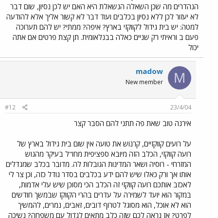
הנהדרים מה שכן השאלה הנשאלת היא האם יש לכן נסיון, שום דבר
לא יעזור לכן ללא נסיון בכלבים ועוד דבר לא קשור אליך אלא להודעה
למטה: יש בית גידול לקווקזי בארץ? איפה? ממתי? יש להם תערוכה
פעם ב וראיתי רק שניים כאלה בבנלאומית. תן קצת פרטים אם אתה
יכול
madow
M
New member
#12
23/4/04
אירנה טוב שאת פה תתני להם הסבר קצר
על רועים קווקזיים, קרנוש את טועה אין שום בית גידול בארץ של
רועה קווקזי, הכלב הזה מיובא ספציפית מחו"ל בעיקר מהגוש
המזרחי - רוסיה ושאר המדינות הגובלות לה. מדובר בכלב שמגדלים
אותו אך ורק כאלו שיש להם ידע בכלבים בסדר גודל כזה, וכן צר לי
לאכזב אותכם רועה קווקזי זה הכלב הכי מסוכן שיש עלי אדמות,
במקור הוא יועד לשמירה על עדרים בהרי הקווקז שבמשך חודשים
הוא לא אוכל, הוא מסוגל לטרוף דובים, זאבים, נמרים, להמשיך
לפרט? אז נראה לכם שזה כלב מתאים לגדול עם משפחה? נשיכה