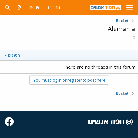
התחבר
הירשם
Bucket
Alemania
0
מסננים
There are no threads in this forum.
You must log in or register to post here.
Bucket