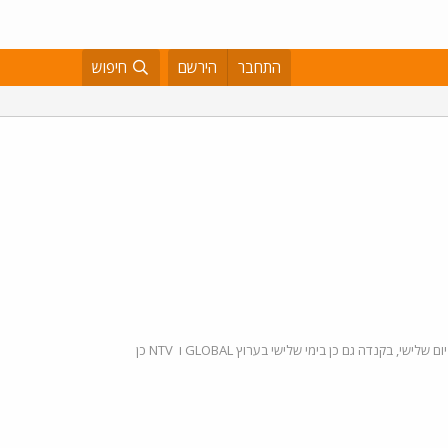
התחבר
הירשם
חיפוש
- מן השאלה כבר משתמע שהסדרה עוד לא משודרת בארץ, הסדרה כיום משודרת בארה"בברשת ה CW מדיי יום שלישי, בקנדה גם כן בימי שלישי בערוץ GLOBAL ו NTV כן