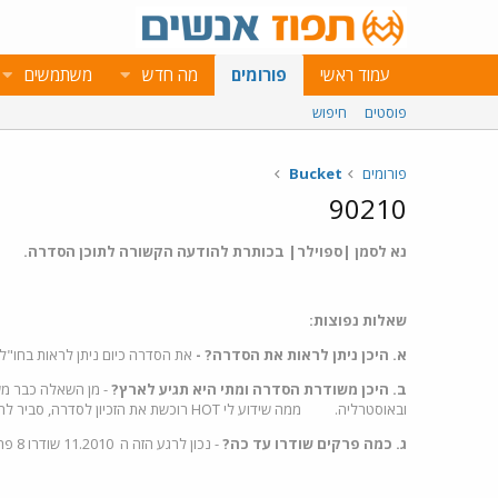
עמוד ראשי
פורומים
מה חדש
משתמשים
פוסטים
חיפוש
פורומים
Bucket
90210
נא לסמן |ספוילר| בכותרת להודעה הקשורה לתוכן הסדרה.
שאלות נפוצות:
א. היכן ניתן לראות את הסדרה? -
את הסדרה כיום ניתן לראות בחו"ל 
ב. היכן משודרת הסדרה ומתי היא תגיע לארץ?
ובאוסטרליה. ממה שידוע לי HOT רוכשת את הזכיון לסדרה, סביר להניח שהיא תשודר בתחילת שנת 2011.
ג. כמה פרקים שודרו עד כה?
- נכון לרגע הזה ה 11.2010 שודרו 8 פרקים..