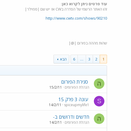
עוד פרטים ניתן לקרוא כאן:
זהו האתר הרשמי של הסדרה בCW אז יש שם |ספוילר|
http://www.cwtv.com/shows/90210
שהות מההה בפורום |@|
1
2
3
…
6
הבא
סגירת הפורום
ה
הנהלת הפורומים
15/2/11
עונה 3 פרק 15
S
14/2/11
spiceupmylife1
חדשים ודרושים ב-
ה
הנהלת הפורומים
14/2/11