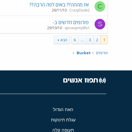
אז מההה?? באים לפה הרבה??
C
26/11/10
CrazyDude2
פורומים חדשים ב-
S
29/10/10
spiceupmylife1
1
2
3
…
6
הבא
פורומים
Bucket
האח הגדול
עגלת תינוקות
תעופה קלה