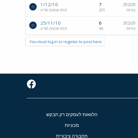
תגובות
7
1/12/10
ת
צפיות
201
תפוז אנשים מודיע
תגובות
6
25/11/10
ת
צפיות
96
תפוז אנשים מודיע
You must log in or register to post here.
הלוואות לעסקים רק תבקש
מכוניות
תחבורה ציבורית