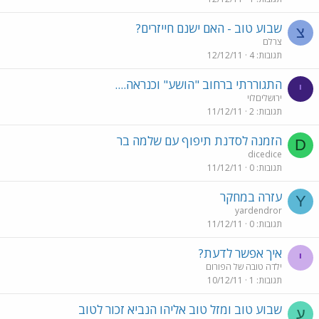
שבוע טוב - האם ישנם חייזרים?
צ
צרלם
תגובות
4
12/12/11
התגוררתי ברחוב "הושע" וכנראה....
י
ירושליםלוי
תגובות
2
11/12/11
הזמנה לסדנת תיפוף עם שלמה בר
D
dicedice
תגובות
0
11/12/11
עזרה במחקר
Y
yardendror
תגובות
0
11/12/11
איך אפשר לדעת?
י
ילדה טובה של הפורום
תגובות
1
10/12/11
שבוע טוב ומזל טוב אליהו הנביא זכור לטוב
ע