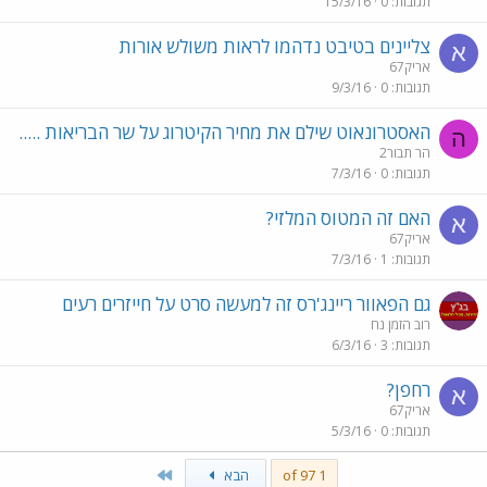
תגובות
0
15/3/16
צליינים בטיבט נדהמו לראות משולש אורות
א
אריק67
תגובות
0
9/3/16
האסטרונאוט שילם את מחיר הקיטרוג על שר הבריאות .....
ה
הר תבור2
תגובות
0
7/3/16
האם זה המטוס המלזי?
א
אריק67
תגובות
1
7/3/16
גם הפאוור ריינג'רס זה למעשה סרט על חייזרים רעים
רוב הזמן נח
תגובות
3
6/3/16
רחפן?
א
אריק67
תגובות
0
5/3/16
Last
1 of 97
הבא