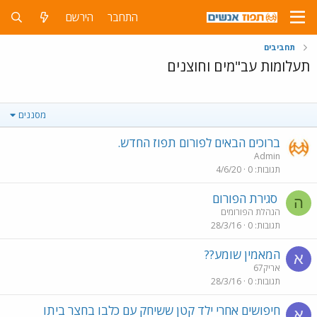
התחבר
הירשם
תחביבים
תעלומות עב"מים וחוצנים
מסננים
ברוכים הבאים לפורום תפוז החדש.
Admin
תגובות
0
4/6/20
סגירת הפורום
ה
הנהלת הפורומים
תגובות
0
28/3/16
המאמין שומע??
א
אריק67
תגובות
0
28/3/16
חיפושים אחרי ילד קטן ששיחק עם כלבו בחצר ביתו
א