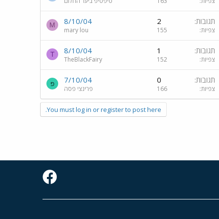
צפיות
163
טיפטיפ ביער החלום
תגובות
2
8/10/04
M
צפיות
155
mary lou
תגובות
1
8/10/04
T
צפיות
152
TheBlackFairy
תגובות
0
7/10/04
פ
צפיות
166
פרינצי פסה
You must log in or register to post here.