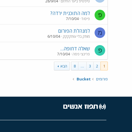
טיפטיפ ביער החלום
28/9/04
למה התוכנית ירדה?
פ
פיסו1
7/10/04
למנהלת הפורום
מ
מותק בלי עותקקקק
6/10/04
שאלה דחופה...
פ
פרינצי פסה
7/10/04
1
2
3
…
8
הבא
פורומים
Bucket