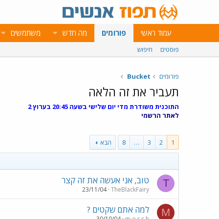
עמוד ראשי
פורומים
מה חדש
משתמשים
פוסטים
חיפוש
פורומים
Bucket
תעביר את זה הלאה
התוכנית משודרת מדי יום שלישי בשעה 20:45 בערוץ 2
לאתר הרשמי
1
2
3
…
8
הבא
טוב, אני אעשה את זה קצר
T
23/11/04
TheBlackFairy
למה אתם שקטים ?
M
30/10/04
m o r s h