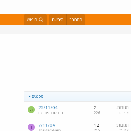
התחבר
הירשם
חיפוש
מסננים
תגובות
2
25/11/04
ה
צפיות
226
הנהלת הפורומים
תגובות
12
7/11/04
T
צפיות
215
TheBlackFairy