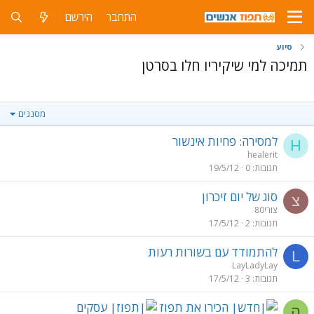
התחבר
הירשם
סיוע
תמיכה למי שיקיריו חלו בסרטן
מסננים
למסירה: פחיות אינשור
H
healerit
תגובות
0
19/5/12
סוג של יום זיכרון
צ
צורי80
תגובות
2
17/5/12
להתמודד עם בשורות רעות
L
LayLadyLay
תגובות
3
17/5/12
הכירו את תפוז
עסקים
ה