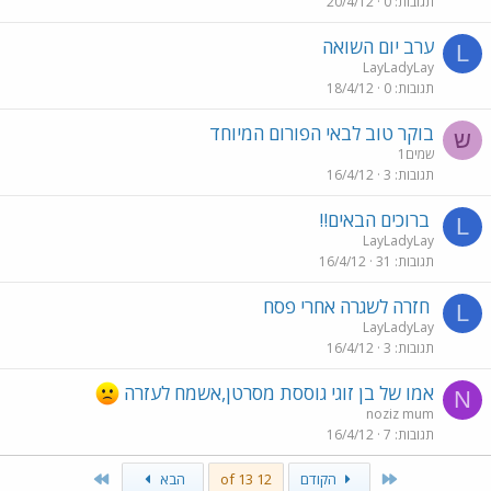
תגובות
0
20/4/12
ערב יום השואה
L
LayLadyLay
תגובות
0
18/4/12
בוקר טוב לבאי הפורום המיוחד
ש
שמים1
תגובות
3
16/4/12
ברוכים הבאים!!
L
LayLadyLay
תגובות
31
16/4/12
חזרה לשגרה אחרי פסח
L
LayLadyLay
תגובות
3
16/4/12
אמו של בן זוגי גוססת מסרטן,אשמח לעזרה
N
noziz mum
תגובות
7
16/4/12
Last
First
הקודם
12 of 13
הבא