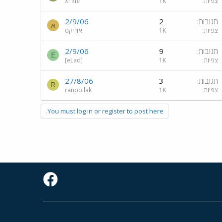
צפיות
1K
Xעמרי
תגובות
2
2/9/06
א
צפיות
1K
אוריקס
תגובות
9
2/9/06
E
צפיות
1K
[eLad]
תגובות
3
27/8/06
R
צפיות
1K
ranpollak
You must log in or register to post here.