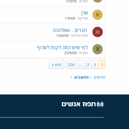
Xעמרי
5/9/06
אלן
א
אוריקס
1/9/06
חברים .. שאלההה
א
איש החידות
16/8/06
למי שיש כמה דקות לשרוף
X
Xעמרי
25/8/06
1
2
3
…
224
הבא
פורומים
מחשבים