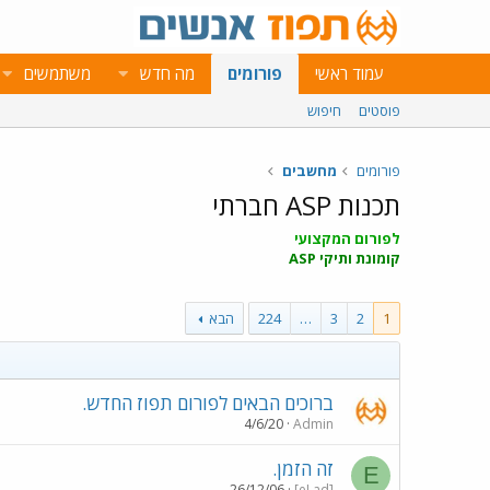
עמוד ראשי
פורומים
מה חדש
משתמשים
פוסטים
חיפוש
פורומים
מחשבים
תכנות ASP חברתי
לפורום המקצועי
קומונת ותיקי ASP
1
2
3
…
224
הבא
ברוכים הבאים לפורום תפוז החדש.
4/6/20
Admin
זה הזמן.
E
26/12/06
[eLad]