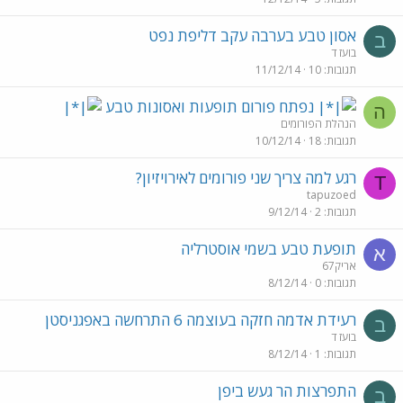
אסון טבע בערבה עקב דליפת נפט
ב
בועז ד
תגובות
10
11/12/14
נפתח פורום תופעות ואסונות טבע
ה
הנהלת הפורומים
תגובות
18
10/12/14
רגע למה צריך שני פורומים לאירויזיון?
T
tapuzoed
תגובות
2
9/12/14
תופעת טבע בשמי אוסטרליה
א
אריק67
תגובות
0
8/12/14
רעידת אדמה חזקה בעוצמה 6 התרחשה באפגניסטן
ב
בועז ד
תגובות
1
8/12/14
התפרצות הר געש ביפן
ב