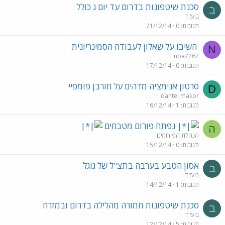
סכנת שיטפונות בדרום עד יום ג כולל
ב
בועז ד
תגובות
0
21/12/14
השיבו על שאלון לעבודה הסמינריונית
N
noa7262
תגובות
0
17/12/14
סרטון אנימציה מדהים על חורבן פומפיי
D
dantel makor
תגובות
1
16/12/14
נפתח פורום מטבחים
ה
הנהלת הפורומים
תגובות
0
15/12/14
אסון הטבע בערבה בתצ"ל של גוגל
ב
בועז ד
תגובות
1
14/12/14
סכנת שיטפונות חמורה מהלילה בדרום ובמזרח
ב
בועז ד
תגובות
5
12/12/14