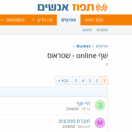
עמוד ראשי
פורומים
מה חדש
משתמשים
פוסטים
חיפוש
פורומים
Bucket
שף online - שטראוס
0
1
2
3
4
5
הבא
היי שף
ב
בר 18
25/6/03
חוברת מתכונים
M
23/6/03
MarioA