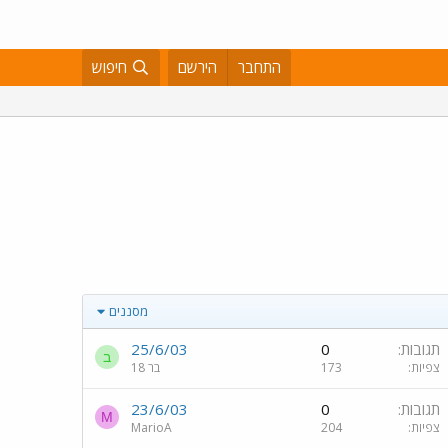
התחבר
הירשם
חיפוש
מסננים
תגובות
0
25/6/03
ב
צפיות
173
בר 18
תגובות
0
23/6/03
M
צפיות
204
MarioA