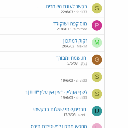
בקשר לעוגת השמרים........
S
22/6/03
sheli33
מוס קפה ושוקולד
P
21/6/03
Palm tree
זקוק למתכון
M
20/6/03
Max M
חג שמח ומבורך
G
5/6/03
gfyg
S
19/6/03
sheli33
לשף אוןליין- "אין אין עליך"!!!!!!|ר
S
19/6/03
sheli33
חברים,שתי שאלות בבקשה!
U
17/6/03
uzet1
מחפש מתכון לפשטידת תירס