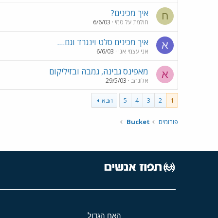
איך מכינים?
ח
חולמת על סמי
6/6/03
איך מכינים סלט וינגרד וגם....
א
אני עצמי אני
6/6/03
מאפינס גבינה, גמבה ובזיליקום
א
אלונהב
29/5/03
1
2
3
4
5
הבא
פורומים
Bucket
האח הגדול