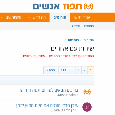
עמוד ראשי
פורומים
מה חדש
משתמשים
פוסטים
חיפוש
פורומים
רוחניות
שיחות עם אלוהים
הפורום נועד לדיון בסדרת הספרים ``שיחות עם אלוהים``
1
2
3
…
113
הבא
ברוכים הבאים לפורום תפוז החדש.
4/6/20
Admin
עידן הדלי חוגגים את היום מחוץ לזמן
ע
ע י ד ן ה ד ל י
8/7/06