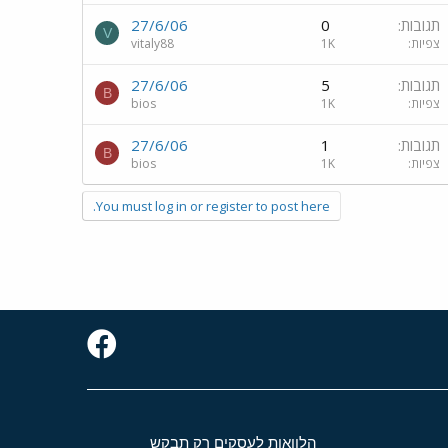
תגובות
0
27/6/06
V
צפיות
1K
vitaly88
תגובות
5
27/6/06
B
צפיות
1K
bios
תגובות
1
27/6/06
B
צפיות
1K
bios
You must log in or register to post here.
הלוואות לעסקים רק תבקש