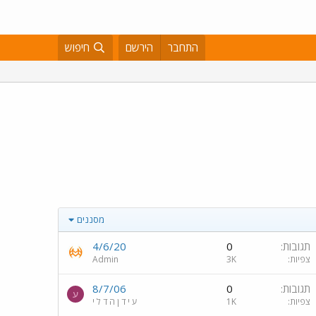
התחבר
הירשם
חיפוש
מסננים
תגובות
0
4/6/20
צפיות
3K
Admin
תגובות
0
8/7/06
ע
צפיות
1K
ע י ד ן ה ד ל י