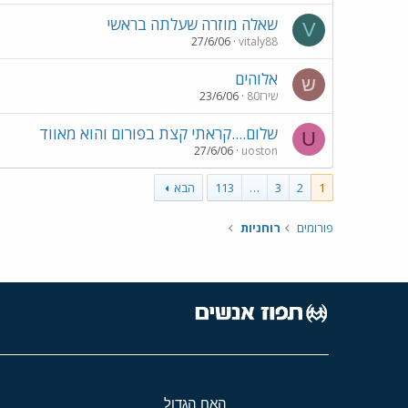
שאלה מוזרה שעלתה בראשי
V
27/6/06
vitaly88
אלוהים
ש
שירז80
23/6/06
שלום....קראתי קצת בפורום והוא מאווד
U
27/6/06
uoston
1
2
3
…
113
הבא
פורומים
רוחניות
האח הגדול