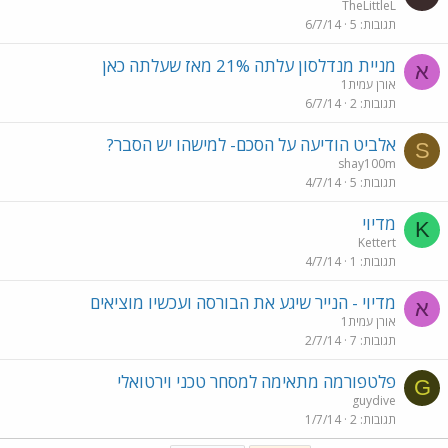
TheLittleL
תגובות
5
6/7/14
מניית מנדלסון עלתה 21% מאז שעלתה כאן
א
אורן עמית1
תגובות
2
6/7/14
אלביט הודיעה על הסכם- למישהו יש הסבר?
S
shay100m
תגובות
5
4/7/14
מדיוי
K
Kettert
תגובות
1
4/7/14
מדיוי - הנייר שיגע את הבורסה ועכשיו מוציאים
א
אורן עמית1
תגובות
7
2/7/14
פלטפורמה מתאימה למסחר טכני וירטואלי
G
guydive
תגובות
2
1/7/14