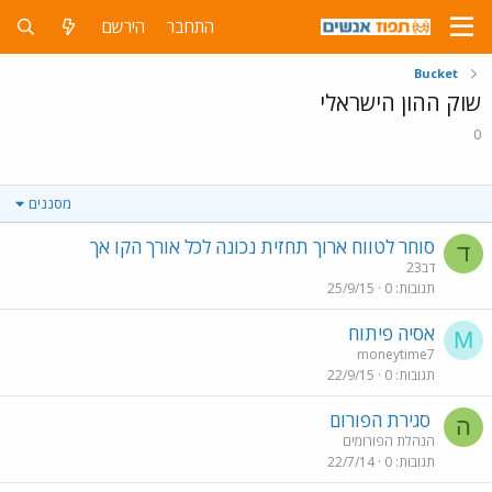
התחבר
הירשם
Bucket
שוק ההון הישראלי
0
מסננים
סוחר לטווח ארוך תחזית נכונה לכל אורך הקו אך
ד
דב23
תגובות
0
25/9/15
אסיה פיתוח
M
moneytime7
תגובות
0
22/9/15
סגירת הפורום
ה
הנהלת הפורומים
תגובות
0
22/7/14