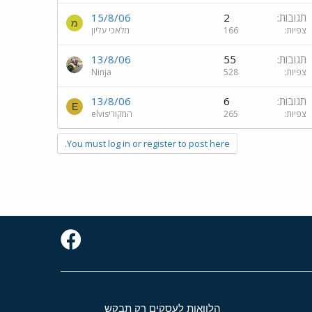
תגובות
2
15/8/06
מ
צפיות
166
מלאכי עליון
תגובות
55
13/8/06
צפיות
528
Ninja
תגובות
6
13/8/06
E
צפיות
265
elvisהמקורי
You must log in or register to post here.
הלוואות לעסקים רק תבקש