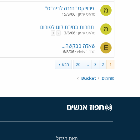
פרוייקט "חזרה לביה"ס"
מ
מלאכי עליון
15/8/06
תחרות בחירת לוגו לפורום
מ
מלאכי עליון
3/8/06
3
2
שאלה בבקשה...
E
elvisהמקורי
6/8/06
1
2
3
…
20
הבא
פורומים
Bucket
האח הגדול