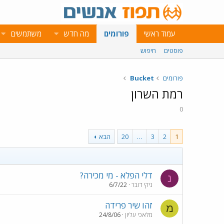
עמוד ראשי
פורומים
מה חדש
משתמשים
פוסטים
חיפוש
פורומים
Bucket
רמת השרון
0
1
2
3
…
20
הבא
דלי הפלא - מי מכירה?
נ
ניקי דובר
6/7/22
זהו שיר פרידה
מ
מלאכי עליון
24/8/06